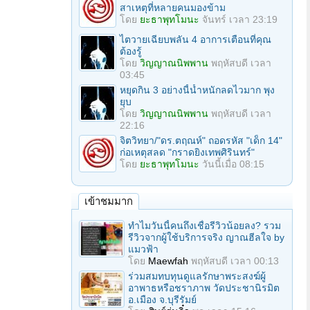
สาเหตุที่หลายคนมองข้าม
โดย
ยะธาพุทโมนะ
จันทร์ เวลา 23:19
ไตวายเฉียบพลัน 4 อาการเตือนที่คุณ
ต้องรู้
โดย
วิญญาณนิพพาน
พฤหัสบดี เวลา
03:45
หยุดกิน 3 อย่างนี้น้ำหนักลดไวมาก พุง
ยุบ
โดย
วิญญาณนิพพาน
พฤหัสบดี เวลา
22:16
จิตวิทยา/"ดร.ตฤณห์" ถอดรหัส "เด็ก 14"
ก่อเหตุสลด "กราดยิงเทพศิรินทร์"
โดย
ยะธาพุทโมนะ
วันนี้เมื่อ 08:15
เข้าชมมาก
ทำไมวันนี้คนถึงเชื่อรีวิวน้อยลง? รวม
รีวิวจากผู้ใช้บริการจริง ญาณฮีลใจ by
แมวฟ้า
โดย
Maewfah
พฤหัสบดี เวลา 00:13
ร่วมสมทบทุนดูแลรักษาพระสงฆ์ผู้
อาพาธหรือชราภาพ วัดประชานิรมิต
อ.เมือง จ.บุรีรัมย์