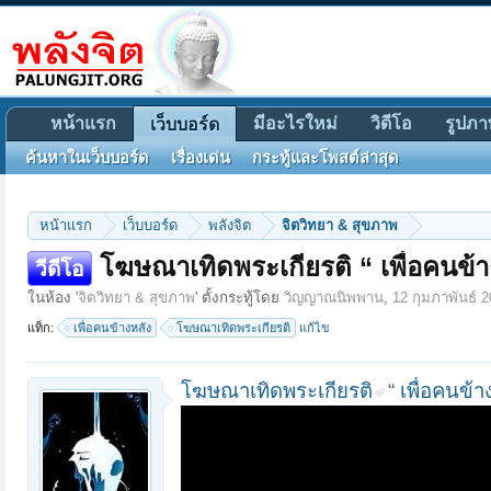
หน้าแรก
มีอะไรใหม่
วิดีโอ
รูปภา
เว็บบอร์ด
ค้นหาในเว็บบอร์ด
เรื่องเด่น
กระทู้และโพสต์ล่าสุด
หน้าแรก
เว็บบอร์ด
พลังจิต
จิตวิทยา & สุขภาพ
โฆษณาเทิดพระเกียรติ “ เพื่อคนข้า
วีดีโอ
ในห้อง '
จิตวิทยา & สุขภาพ
' ตั้งกระทู้โดย
วิญญาณนิพพาน
,
12 กุมภาพันธ์ 
แท็ก:
เพื่อคนข้างหลัง
โฆษณาเทิดพระเกียรติ
แก้ไข
โฆษณาเทิดพระเกียรติ
“
เพื่อคนข้า