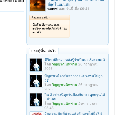
เรื่องเล่า "นักขุดกรุ"มือขลัง ขมังเวทย์
ื่อที่จะโพสต์)
ที่สุดในแผ่นดิน
wanwi
ตอบ
วันนี้เมื่อ 09:41
Pattana said:
↑
วันที่ ๘ สิงหาคม พ.ศ.
๒๕๖๙ ตรงกับวันเสาร์ แรม
๑๐ ค่ำ…
กระทู้ที่น่าสนใจ
ชีวิตเปลี่ยน…หลังรู้ว่าเป็นมะเร็งระยะ 3
โดย
วิญญาณนิพพาน
26 กรกฎาคม
2026
ปัญหาเหงือกร่นจากการแปรงฟันไม่ถูก
วิธี
โดย
วิญญาณนิพพาน
26 กรกฎาคม
2026
กิน 3 อย่างนี้ทุกวันป้องกันกระดูกพรุนได้
แน่นอน
โดย
วิญญาณนิพพาน
อังคาร เวลา
03:45
วัดความดันที่บ้านแล้วตัวเลขไม่นิ่ง? 5