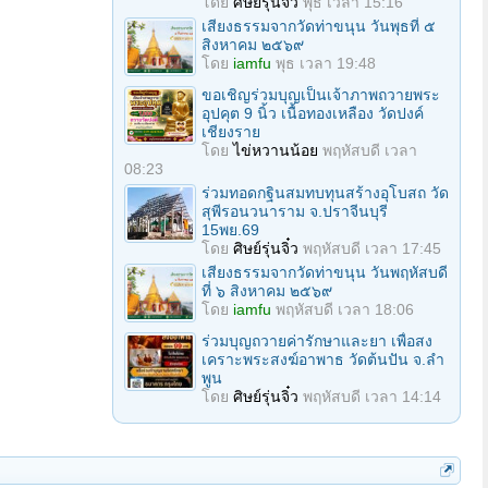
โดย
ศิษย์รุ่นจิ๋ว
พุธ เวลา 15:16
เสียงธรรมจากวัดท่าขนุน วันพุธที่ ๕
สิงหาคม ๒๕๖๙
โดย
iamfu
พุธ เวลา 19:48
ขอเชิญร่วมบุญเป็นเจ้าภาพถวายพระ
อุปคุต 9 นิ้ว เนื้อทองเหลือง วัดปงค์
เชียงราย
โดย
ไข่หวานน้อย
พฤหัสบดี เวลา
08:23
ร่วมทอดกฐินสมทบทุนสร้างอุโบสถ วัด
สุพีรอนวนาราม จ.ปราจีนบุรี
15พย.69
โดย
ศิษย์รุ่นจิ๋ว
พฤหัสบดี เวลา 17:45
เสียงธรรมจากวัดท่าขนุน วันพฤหัสบดี
ที่ ๖ สิงหาคม ๒๕๖๙
โดย
iamfu
พฤหัสบดี เวลา 18:06
ร่วมบุญถวายค่ารักษาและยา เพื่อสง
เคราะพระสงฆ์อาพาธ วัดต้นปัน จ.ลํา
พูน
โดย
ศิษย์รุ่นจิ๋ว
พฤหัสบดี เวลา 14:14