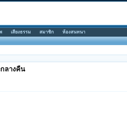
พ
เสียงธรรม
สมาชิก
ห้องสนทนา
วกลางคืน