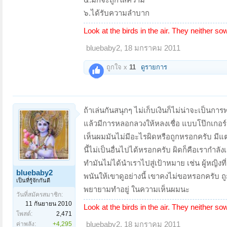
๖.ได้รับความลำบาก
Look at the birds in the air. They neither so
bluebaby2
,
18 มกราคม 2011
ถูกใจ x
11
ดูรายการ
ถ้าเล่นกันสนุกๆ ไม่เก็บเงินก็ไม่น่าจะเป็นกา
แล้วมีการหลอกลวงให้หลงเชื่อ แบบโป๊กเกอร์
เห็นผมมันไม่มีอะไรผิดหรือถูกหรอกครับ มีแต่
นี้ไม่เป็นอื่นไปได้หรอกครับ ผิดก็คือเรากำลั
ทำมันไม่ได้นำเราไปสู่เป้าหมาย เช่น ผู้หญิง
bluebaby2
พนันให้เขาดูอย่างนี้ เขาคงไม่ขอหรอกครับ ถูกก็
เป็นที่รู้จักกันดี
พยายามทำอยู่ ในความ
เห็นผมนะ
วันที่สมัครสมาชิก:
11 กันยายน 2010
Look at the birds in the air. They neither so
โพสต์:
2,471
ค่าพลัง:
+4,295
bluebaby2
,
18 มกราคม 2011