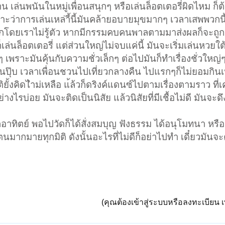
 เล่นพนันในหมู่เพื่อนสนุกๆ หรือเล่นล็อตเตอรี่ผิดไหม ก็
พราะว่าการเล่นเหล่าี้นี้มันคล้ายอบายมุขมากๆ เวลาเสพพวกน
ัยลึกโดยเราไม่รู้ตัว หากมีกรรมคบคนพาลตามมาส่งผลก็จะถูกด
็เล่นล็อตเตอรี่ แต่ส่วนใหญ่ไม่จบแค่นี้ มันจะเริ่มเล่นหวยใ
นๆ เพราะมันคุ้นกับความชั่วเล็กๆ ต่อไปมันก็ทำเรื่องชั่วใหญ่
้นปุ๊บ เวลาเพื่อนชวนไปเที่ยวกลางคืน ไปแรกๆก็ไม่ยอมกินเ
ั้งคิดไำม่เหลือ แ้ล้วก็ดริงค์แดนซ์ไปตามเรื่องตามราว ที่เ
ไรบ่อย มันจะติดเป็นนิสัย แล้วนิสัยที่มีเชื้อไม่ดี มันจะดึ
กอาทิตย์ พอไปวัดก็ได้สั่งสมบุญ ฟังธรรม ได้อนุโมทนา หรื
ตนมากมายทุกมิติ ดังนั้นอะไรที่ไม่ดีก็อย่าไปทำ เดี๋ยวมันจะ
(คุณต้องเข้าสู่ระบบหรือลงทะเบียน เพ