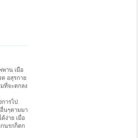
พพาน เมื่อ
ปรต อสุรกาย
อมที่จะตกลง
ังการไป
้ออื่นๆตามมา
้ง่าย เมื่อ
ปตกนรกก็ตก