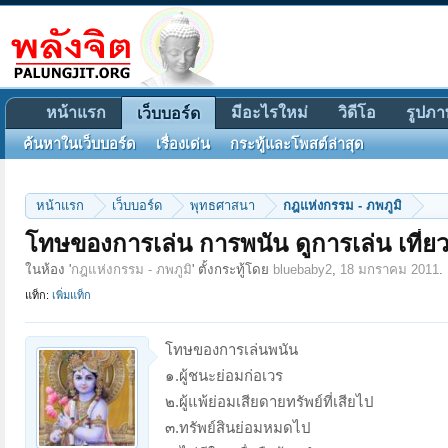
หน้าแรก
มีอะไรใหม่
วิดีโอ
รูปภา
เว็บบอร์ด
ค้นหาในเว็บบอร์ด
เรื่องเด่น
กระทู้และโพสต์ล่าสุด
หน้าแรก
เว็บบอร์ด
พุทธศาสนา
กฎแห่งกรรม - ภพภูมิ
โทษของการเล่น การพนัน ดูการเล่น เที่ย
ในห้อง '
กฎแห่งกรรม - ภพภูมิ
' ตั้งกระทู้โดย
bluebaby2
,
18 มกราคม 2011
.
แท็ก:
เพิ่มแท็ก
โทษของการเล่นพนัน
๑.ผู้ชนะย่อมก่อเวร
๒.ผู้แพ้ย่อมเสียดายทรัพย์ที่เสียไป
๓.ทรัพย์สินย่อมหมดไป