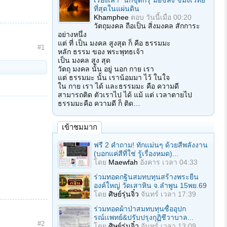
เรื่องเล่า "นักขุดกรุ"มือขลัง ขมังเวทย์
ที่สุดในแผ่นดิน
Khamphee
ตอบ
วันนี้เมื่อ 00:20
วัตถุมงคล ถือเป็น สิ่งมงคล สักการะ
อย่างหนึ่ง
แต่ ที่ เป็น มงคล สูงสุด ก็ คือ ธรรมมะ
#1
หลัก ธรรม ของ พระพุทธเจ้า
เป็น มงคล สูง สุด
วัตถุ มงคล นั้น อยู่ นอก กาย เรา
แต่ ธรรมมะ นั้น เราน้อมมา ไว้ ในใจ
ใน กาย เรา ได้ และธรรมมะ คือ ความดี
สามารถติด ตัวเราไป ได้ แม้ แต่ เวลาตายไป
ธรรมมะคือ ความดี ก็ ติด…
เข้าชมมาก
ฟรี 2 คำถาม! ทักแม่นๆ ด้วยสีพลังงาน
(บอกแค่สีที่ใช่ รู้เรื่องหมด)...
โดย
Maewfah
อังคาร เวลา 04:33
ร่วมทอดกฐินสมทบทุนสร้างพระยืน
องค์ใหญ่ วัดเสาหิน จ.ลําพูน 15พย.69
โดย
ศิษย์รุ่นจิ๋ว
จันทร์ เวลา 17:39
ร่วมทอดผ้าป่าสมทบทุนซื้ออุปก
รณ์เเพทย์&ปรับปรุงกุฏิชีวาบาล...
#2
โดย
ศิษย์รุ่นจิ๋ว
จันทร์ เวลา 13:09