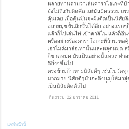
หลายท่านถามว่าเล่นคาราโอเกะที่บ้าน
ยังไม่ถึงกับผิดศีล แต่มันผิดธรรม เ
คุ้นเคย เมื่อคุ้นมันจะฝังติดเป็นนิส
อบายมุขขั้นลึกขึ้นได้อีก อย่างแรกๆก
แล้วก็ไปเล่นไพ่ เข้าคาสิโน แล้วก็อื่
หรืออย่างร้องคาราโอเกะที่บ้าน พอคุ
เอาไมค์มาล่อเท่านั้นและหลุดหมด สติย
ก็ขาดหมด มันเป็นอย่างนี้แหละ ทำอย่าง
ดียิ่งๆขึ้นไป
ตรงข้ามถ้าเพาะนิสัยดีๆ เช่นไปวัดทุ
มากมาย นิสัยดีๆมันจะดึงบุุญให้มาสู่
เป็นนิสัยติดตัวไป
ถิ่นธรรม
,
22 มกราคม 2011
แชร์หน้านี้