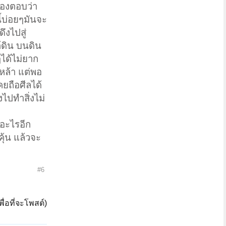
ต้องตอบว่า
ี้บ่อยๆมันจะ
ึงไปสู่
ต้ดิน บนดิน
ๆได้ไม่ยาก
หล้า แต่พอ
คยถือศีลได้
งไปทำสิ่งไม่
ออะไรอีก
คุ้น แล้วจะ
#6
ื่อที่จะโพสต์)