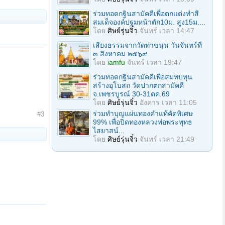
ร่วมทอดกฐินสามัคคีเพื่อตกแต่งทำสี
สมเด็จองค์ปฐมหน้าตัก10ม. สูง15ม....
โดย
ศิษย์รุ่นจิ๋ว
จันทร์ เวลา 14:47
เสียงธรรมจากวัดท่าขนุน วันจันทร์ที่
๓ สิงหาคม ๒๕๖๙
โดย
iamfu
จันทร์ เวลา 19:47
ร่วมทอดกฐินสามัคคีเพื่อสมทบทุน
สร้างอุโบสถ วัดปากตกสามัคคี
จ.เพชรบูรณ์ 30-31ตค.69
โดย
ศิษย์รุ่นจิ๋ว
อังคาร เวลา 11:05
ร่วมทําบุญแผ่นทองคำแท้คัดพิเศษ
#3
99% เพื่อปิดทองหลวงพ่อพระพุทธ
ไสยาสน์...
โดย
ศิษย์รุ่นจิ๋ว
จันทร์ เวลา 21:49