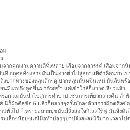
่อม
ไร
่อมจากคุณงามความดีทั้งหลาย เสื่อมจากสวรรค์ เสื่อมจากนิ
ทันที อกุศลทั้งหลายมันเป็นทางต่ำไปสู่สถานที่ต่ำคือนรก เ
ดถึงปากทางของหลุมลึกๆดู ปากหลุมมันหมิ่นเหม่ มันลื่นพร้
เหมือนมีแรงดึงดูดขึ้นมาด้วยซ้ำ แค่เข้าใกล้ก็หวาดเสียวแล้ว
หรอก แต่มันนำไปสู่การทำบาป เช่นการเที่ยวกลางคืน ลำพ
ส์ นี่ก็ผิดศีลข้อ 5 แล้วก็หลายๆครั้งมักลงด้วยการผิดดศีลข
่วไป ก็เพราะอบายมุขมันมีสิ่งล่อใจกิเลสให้ฟู มันจึงติดได
กรรมเล็กๆน้อยๆแต่เืมื่่อทำบ่อยๆบาปจึงสะสมไว้มาก เวลาไ