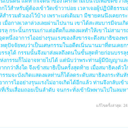
าก่อนเป็นต้น แต่หากเจตนาของใครก็ตามเป็นไปเพื่อขัดขวางผู้
ว้สำหรับผู้ต้องเข้าวัดเข้าวาบ่อย เวลาเจอผู้ปฏิบัติธรรมอย
์ให้สำรวมตัวเองไว้บ้าง เพราะแต่เดิมมา มีชายคนนึงเคยก
ย เมื่อกาลเวลาล่วงเลยผ่านไปนาน เขาได้สะสมบารมีจนเกิ
ลุ กระนั้นกรรมเก่าแต่อดีตก็แสดงผลทำให้เขาไม่สามารถต
ธิถึงจุดหนึ่งอาการไออย่างรุนแรงของสังขารจะดึงสมาธิของพร
ึงเหตุปัจจัยพบว่าเป็นเศษกรรมในอดีตเนิ่นนานมาที่ตนเคยกร
รรลุได้ กรรมนั้นจึงมาส่งผลถึงตนในขั้นสุดท้ายก่อนบรรลุ
ห่งกรรมก็ไม่อาจหายไปได้ แต่นับว่าพระท่านผู้มีปัญญาแล
ว่าสิ่งใด จึงเข้าสมาธิเป็นครั้งสุดท้าย เมื่อสมาธิคงตัวใก
ัวกรรมจะบังเกิดแสดงผลท่านก็ได้ลดระดับสมาธิลงกระทันหั
การไออย่างรุนแรงไม่อาจเกิดได้อีกแล้ว ท่านจึงกลับเข้าส
ขารที่เริ่มเสื่อมถอยเป็นลำดับ จนกระทั่งเข้านิพพานไปในลม
แก้ไขครั้งล่าสุด:
24