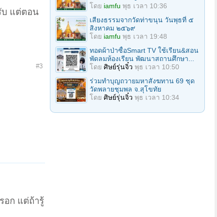
โดย
iamfu
พุธ เวลา 10:36
รับ แต่ตอน
เสียงธรรมจากวัดท่าขนุน วันพุธที่ ๕
สิงหาคม ๒๕๖๙
โดย
iamfu
พุธ เวลา 19:48
ทอดผ้าป่าซื้อSmart TV ใช้เรียน&สอน
พัดลมห้องเรียน พัฒนาสถานศึกษา...
#3
โดย
ศิษย์รุ่นจิ๋ว
พุธ เวลา 10:50
ร่วมทําบุญถวายมหาสังฆทาน 69 ชุด
วัดพลายชุมพล จ.สุโขทัย
โดย
ศิษย์รุ่นจิ๋ว
พุธ เวลา 10:34
อก แต่ถ้ารู้