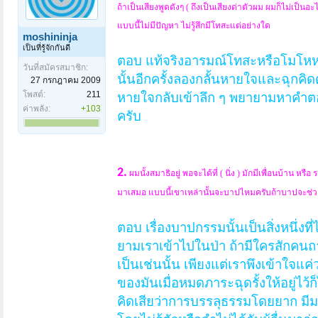
ถ้าเป็นเสียงพูดดังๆ ( ถึงเป็นเสียงด่าตัวผม ผมก็ไม่เป็นอ
แบบนี้ไม่มีปัญหา ไม่รู้สึกมีโทสะแต่อย่างใด
moshininja
เป็นที่รู้จักกันดี
ตอบ แท้จริงอารมณ์โทสะหรือโมโหหรือแ
วันที่สมัครสมาชิก:
นั้นอีกครั้งลองกลั้นหายใจและฉุกคิด
27 กรกฎาคม 2009
โพสต์:
211
หายใจกลับเข้าลึก ๆ พยายามหาคำตอ
ค่าพลัง:
+103
ครับ
2.
ผมนั้งสมาธิอยู่ พอจะได้ที่ ( นิ่ง ) มักมีเพื่อนบ้าน หรื
มาเสมอ แบบนี้เขาเหล่านั้นจะบาปไหมครับถ้าบาปจะช่ว
ตอบ เรื่องบาปกรรมนั้นเป็นสิ่งหนึ่
ยามเราเข้าไปในป่า ถ้ามีใครสักคนถ
เป็นเช่นนั้น เพียงแต่เราพึงเข้าใจแค่ว่าสิ
ของมันเมื่อหมดภาระฉุดรั้งให้อยู่ไว้
คิดเสียว่าการบรรลุธรรมโดยยาก มีม