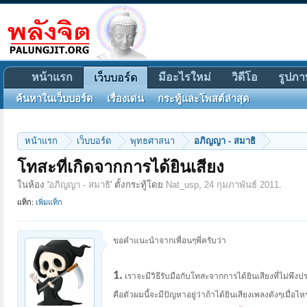
หน้าแรก
มีอะไรใหม่
วิดีโอ
รูปภา
เว็บบอร์ด
ค้นหาในเว็บบอร์ด
เรื่องเด่น
กระทู้และโพสต์ล่าสุด
หน้าแรก
เว็บบอร์ด
พุทธศาสนา
อภิญญา - สมาธิ
โทสะที่เกิดจากการได้ยินเสียง
ในห้อง '
อภิญญา - สมาธิ
' ตั้งกระทู้โดย
Nat_usp
,
24 กุมภาพันธ์ 2011
.
แท็ก:
เพิ่มแท็ก
ขอคำแนะนำจากเพื่อนๆพี่ครับว่า
1.
เราจะมีวิธีรับมือกับโทสะจากการได้ยินเสียงที่ไม่พึงป
คือตัวผมนี้จะมีปัญหาอยู่ว่าถ้าได้ยินเสียงเพลงดังๆเมื่อไห