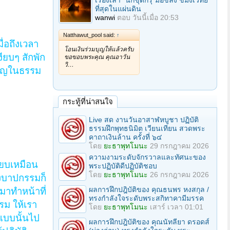
เรื่องเล่า "นักขุดกรุ"มือขลัง ขมังเวทย์
ที่สุดในแผ่นดิน
wanwi
ตอบ
วันนี้เมื่อ 20:53
Natthawut_pool said:
↑
ื่อถึงเวลา
โอนเงินร่วมบุญให้แล้วครับ
ียบๆ สักพัก
ขอขอบพระคุณ คุณอาวัน
วิ…
ริญในธรรม
กระทู้ที่น่าสนใจ
Live สด งานวันอาสาฬหบูชา ปฏิบัติ
ธรรมฝึกพุทธนิมิต เวียนเทียน สวดพระ
คาถาเงินล้าน ครั้งที่ ๖๔
โดย
ยะธาพุทโมนะ
29 กรกฎาคม 2026
ความงามระดับจักรวาลและทัศนะของ
ียบเหมือน
พระปฏิบัติดีปฏิบัติชอบ
โดย
ยะธาพุทโมนะ
26 กรกฎาคม 2026
องบาปกรรมก็
ผลการฝึกปฎิบัติของ คุณธนพร หงสกุล /
มันมาทำหน้าที่
ทรงกำลังใจระดับพระสกิทาคามีมรรค
รรม ให้เรา
โดย
ยะธาพุทโมนะ
เสาร์ เวลา 01:01
แบบนั้นไป
ผลการฝึกปฎิบัติของ คุณนัทลียา ดรอดส์