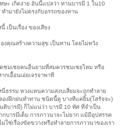
ษะ เกิดง่าย อันนี้แปลว่า ทานบารมี 1 ใน10
อ ทำมายังไม่ตรงกับอรรถของทาน
 เป็นเรื่อง ของเสียง
ของคุณสร้างความสุข เป็นทาน โดยไม่หวัง
ม
พูดชมเชยคนอื่นยามที่สมควรชมเชยไหม หรือ
หากเอื้อนเอ่ยเจรจาพาที
ะหนี่ธรรม หวงแหนความสงบเสี่ยมจะถูกทำลาย
องฝึกฝนทำทาน ชนิดนี้ดู บางทีแค่ยิ้ม(โสรัจจะ)
นติบารมี) ก็ไม่แน่ว่า บารมี 10 ทัศ ที่จำเป็น
หากบารมีเต็ม การภาวนาจะไม่ยาก แม้มีอุปสรรค
ได้ ไม่ใช่เรื่องขัดขวางหรือทำลายการภาวนาของเรา