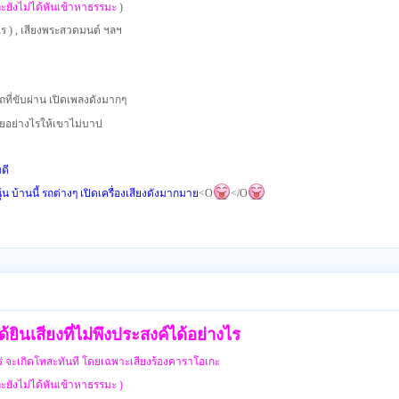
ะยังไม่ได้หันเข้า
หาธรรมะ
)
ะไร ) , เสียงพระสวดมนต์ ฯลฯ
อ รถที่ขับผ่าน เปิดเพลงดังมากๆ
ยอย่างไรให้เขาไม่บาป
บดี
ู้น บ้านนี้ รถต่างๆ เปิดเครื่องเสียงดังมากมาย
<O
</O
ยินเสียงที่ไม่พึงประสงค์ได้อย่างไร
ร่
จะเกิดโทสะทันที โดยเฉพาะเสียงร้องคาราโอเกะ
ละยังไม่ได้หันเข้าหาธรรมะ )