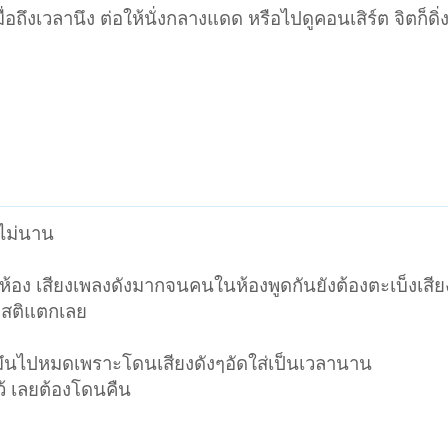
ื่อถึงเวลานึง ต่อให้นั่งกลางแดด หรือไปดูคอนเสิร์ต จิตก็ดิ่
้ไม่นาน
งห้อง เสียงเพลงดังมากจนคนในห้องพูดกันยังต้องตะเบ็งเส
ไปสติแตกเลย
ายมึนไปหมดเพราะโดนเสียงดังๆอัดใส่เป็นเวลานาน
้ เลยต้องโดนคืน