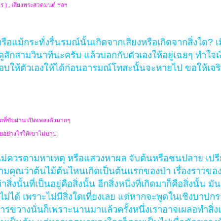
ะไร ) , เสียงพระสวดมนต์ ฯลฯ
ม้กระทั่งรื่นรมณ์นั้นเกิดจากเสียงหรือเกิดจากสิ่งใด? เม
ดูสักสามวินาทีนะครับ แล้วบอกกับตัวเองให้อยู่เฉยๆ ทำใจเง
บให้ตัวเองให้ได้ก่อนอารมณ์โทสะนั้นจะหายไป ขอให้เจ
อ รถที่ขับผ่าน เปิดเพลงดังมากๆ
ยอย่างไรให้เขาไม่บาป
งที่ไม่ควรตามหาเหตุ หรือแสวงหาผล จับต้นหรือชนปลาย เปร
ามคุณว่าต้นไม้ต้นไหนเกิดเป็นต้นแรกของป่า เรื่องราวข
่งนั้นที่เป็นอยู่คือสิ่งนั้น อีกสิ่งหนึ่งที่เกิดมาก็คือสิ่งนั้น 
ก็ไม่ได้ เพราะไม่มีสิ่งใดเที่ยงเลย แต่หากจะพูดในเชิงบาปก
ารขวางนั่นก็เพราะนานมาแล้วครั้งหนึ่งเราอาจเผลอทำสิ่ง