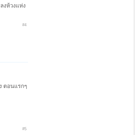
งลงห้วงแห่ง
#4
ียง ตอนแรกๆ
#5