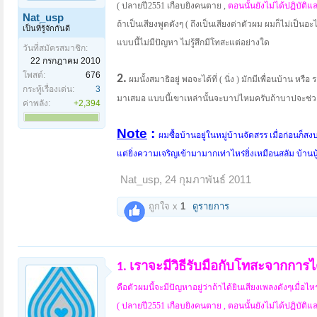
( ปลายปี2551 เกือบยิงคนตาย ,
ตอนนั้นยังไม่ได้ปฏิบัติแล
Nat_usp
ถ้าเป็นเสียงพูดดังๆ ( ถึงเป็นเสียงด่าตัวผม ผมก็ไม่เป็นอ
เป็นที่รู้จักกันดี
แบบนี้ไม่มีปัญหา ไม่รู้สึกมีโทสะแต่อย่างใด
วันที่สมัครสมาชิก:
22 กรกฎาคม 2010
โพสต์:
676
2.
ผมนั้งสมาธิอยู่ พอจะได้ที่ ( นิ่ง ) มักมีเพื่อนบ้าน หรื
กระทู้เรื่องเด่น:
3
มาเสมอ แบบนี้เขาเหล่านั้นจะบาปไหมครับถ้าบาปจะช่ว
ค่าพลัง:
+2,394
Note
:
ผมซื้อบ้านอยู่ในหมู่บ้านจัดสรร เมื่อก่อนก็สง
แต่ยิ่งความเจริญเข้ามามากเท่าไหร่
ยิ่งเหมือนสลัม บ้านน
Nat_usp
,
24 กุมภาพันธ์ 2011
ถูกใจ x
1
ดูรายการ
เราจะมีวิธีรับมือกับโทสะจากการได้
1.
คือตัวผมนี้จะมีปัญหาอยู่ว่าถ้าได้ยินเสียงเพลงดังๆเมื่อไห
( ปลายปี2551 เกือบยิงคนตาย , ตอนนั้นยังไม่ได้ปฏิบัติแ