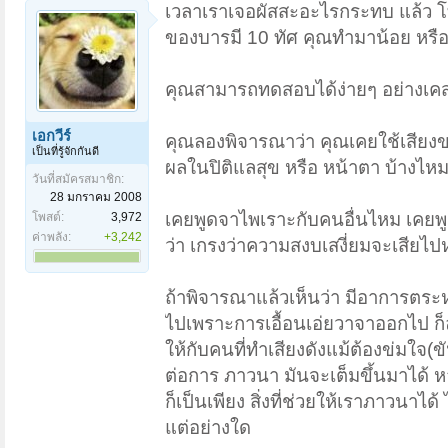
เวลาเราเจอผัสสะอะไรกระทบ แล้ว โท
ของบารมี 10 ทัศ คุณทำมาน้อย หรื
คุณสามารถทดสอบได้ง่ายๆ อย่างเคสนี้
เอกวีร์
คุณลองพิจารณาว่า คุณเคยใช้เสียง
เป็นที่รู้จักกันดี
ผลในปิติแลสุข หรือ หน้าตา บ้างไห
วันที่สมัครสมาชิก:
28 มกราคม 2008
เคยพูดจาไพเราะกับคนอื่นไหม เคย
โพสต์:
3,972
ค่าพลัง:
+3,242
ว่า เกรงว่าความสงบเสงี่ยมจะเสียไป
ถ้าพิจารณาแล้วเห็นว่า มีอาการตร
ไปเพราะการเอื้อนเอ่ยวาจาออกไป ก็ล
ให้กับคนที่ทำเสียงดังแม้ต้องข่มใจ(ขั
ต่อการ ภาวนา มันจะเต็มขึ้นมาได้ 
ก็เป็นเพียง สิ่งที่ช่วยให้เราภาวนา
แต่อย่างใด