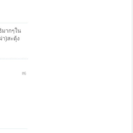
ธิมากๆใน
า)สะดุ้ง
#6