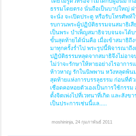
โดยไม่รู้ตัวหรือจำไม่ได้กับผู้อื่นม
ธรรมโดยตรง นั่นถือเป็นบาปใหญ่ ฝากไ
จะนั่ง จะเปิดประตู หรือรับโทรศัพท
รบกวนพระผู้ปฏิบัติธรรมจนสมาธิเสี
เป็นพระ บำเพ็ญสมาธิจวบจนจะได้บรร
ขั้นสุดท้ายได้นั่นคือ เมื่อเข้าสมา
มาทุกครั้งร่ำไป พระรูปนี้พิจารณาถ
ปฏิบัติธรรมหลุดจากสมาธิจึงไม่อาจบ
ไม่ว่าจะรักษาให้หายอย่างไรอาการแ
ห้าวหาญ รักในนิพพาน หวังหลุดพ้นมากก
สุดท้ายแห่งการบรรลุธรรม ก่อนที่ต
เชือดคอหอยตัวเองเป็นการใช้กรรม อา
ตั้งจิตเพ่งไปที่เวทนาที่เกิด และสัง
เป็นประการเช่นนี้แล.....
moshininja
,
24 กุมภาพันธ์ 2011