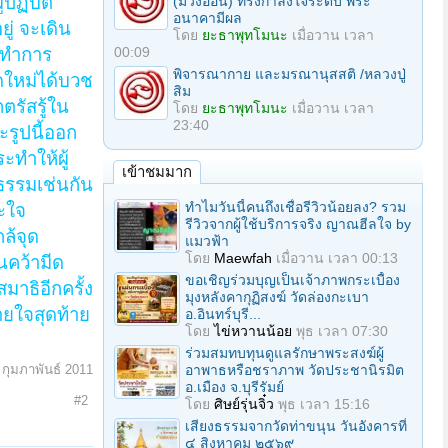
ปฏิบัติ
(ม่วงอ่อน) ทรงกำลังใจระดับ พระ
อนาคามีผล
ู่ จะเดิน
โดย
ยะธาพุทโมนะ
เมื่อวาน เวลา
ระทำการ
00:09
พิจารณากาย และมรณานุสสติ /หลวงปู่
ดใหม่ได้บวช
สิม
รัสรู้ใน
โดย
ยะธาพุทโมนะ
เมื่อวาน เวลา
23:40
ะรูปนี้ออก
ะทำให้ผู้
เข้าชมมาก
ธรรมเช่นกัน
ทำไมวันนี้คนถึงเชื่อรีวิวน้อยลง? รวม
ะใจ
รีวิวจากผู้ใช้บริการจริง ญาณฮีลใจ by
ล้จุด
แมวฟ้า
โดย
Maewfah
เมื่อวาน เวลา 00:13
นคว้ามีด
ขอเชิญร่วมบุญเป็นเจ้าภาพกระเบื้อง
มาธิอีกครั้ง
มุงหลังคากุฏิสงฆ์ วัดล่องกะเบา
หายใจสุดท้าย
อ.อินทร์บุรี...
โดย
ไข่หวานน้อย
พุธ เวลา 07:30
ร่วมสมทบทุนดูแลรักษาพระสงฆ์ผู้
 กุมภาพันธ์ 2011
อาพาธหรือชราภาพ วัดประชานิรมิต
อ.เมือง จ.บุรีรัมย์
#2
โดย
ศิษย์รุ่นจิ๋ว
พุธ เวลา 15:16
เสียงธรรมจากวัดท่าขนุน วันอังคารที่
๔ สิงหาคม ๒๕๖๙