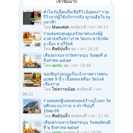
เข้าชมมาก
ทำไมวันนี้คนถึงเชื่อรีวิวน้อยลง? รวม
รีวิวจากผู้ใช้บริการจริง ญาณฮีลใจ by
แมวฟ้า
โดย
Maewfah
พฤหัสบดี เวลา 00:13
ร่วมสมทบทุนดูแลรักษาพระสงฆ์ผู้
อาพาธหรือชราภาพ วัดประชานิรมิต
อ.เมือง จ.บุรีรัมย์
โดย
ศิษย์รุ่นจิ๋ว
พุธ เวลา 15:16
เสียงธรรมจากวัดท่าขนุน วันพุธที่ ๕
สิงหาคม ๒๕๖๙
โดย
iamfu
พุธ เวลา 19:48
ขอเชิญร่วมบุญเป็นเจ้าภาพถวายพระ
อุปคุต 9 นิ้ว เนื้อทองเหลือง วัดปงค์
เชียงราย
โดย
ไข่หวานน้อย
พฤหัสบดี เวลา
08:23
ร่วมทอดกฐินสมทบทุนสร้างอุโบสถ วัด
สุพีรอนวนาราม จ.ปราจีนบุรี
15พย.69
โดย
ศิษย์รุ่นจิ๋ว
พฤหัสบดี เวลา 17:45
เสียงธรรมจากวัดท่าขนุน วันพฤหัสบดี
ที่ ๖ สิงหาคม ๒๕๖๙
โดย
iamfu
พฤหัสบดี เวลา 18:06