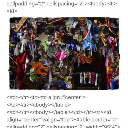
cellpadding="2" cellspacing="2"><tbody><tr>
<td>
</td></tr><tr><td align="center">
</td></tr></tbody></table>
</td></tr></tbody></table></td></tr><tr><td
align="center" valign="top"><table border="0"
cellpadding="2" cellspacing="2" width="95%">