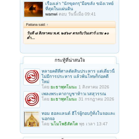
เรื่องเล่า "นักขุดกรุ"มือขลัง ขมังเวทย์
ที่สุดในแผ่นดิน
wanwi
ตอบ
วันนี้เมื่อ 09:41
Pattana said:
↑
วันที่ ๘ สิงหาคม พ.ศ. ๒๕๖๙ ตรงกับวันเสาร์ แรม ๑๐
ค่ำ…
กระทู้ที่น่าสนใจ
หลายคดีที่ศาลตัดสินประหาร แต่เดี๋ยวนี้
ไม่มีการประหาร แล้วพ้นโทษก็ก่อคดี
ใหม่
โดย
ยะธาพุทโมนะ
1 สิงหาคม 2026
เพลงพระคาถาบูชาท้าวเวสสุวรรณ
โดย
ยะธาพุทโมนะ
31 กรกฎาคม 2026
ทอม ฮอลแลนด์ ฮีโร่ผู้กอบกู้ทั้งในจอและ
นอกจอ
โดย
นโมโพธิสัตโต
พุธ เวลา 13:47