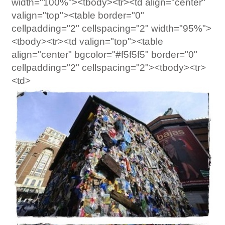
width="100%"><tbody><tr><td align="center"
valign="top"><table border="0"
cellpadding="2" cellspacing="2" width="95%">
<tbody><tr><td valign="top"><table
align="center" bgcolor="#f5f5f5" border="0"
cellpadding="2" cellspacing="2"><tbody><tr>
<td>