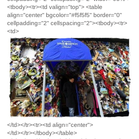
<tbody><tr><td valign="top"> <table
align="center" bgcolor="#f5f5f5" border="0"
cellpadding="2" cellspacing="2"><tbody><tr>
<td>
</td></tr><tr><td align="center">
</td></tr></tbody></table>