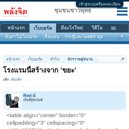
เข้าสู่ระบบหรือลงทะเบียน
ชุมชนชาวพุทธ
หน้าแรก
มีอะไรใหม่
วิดีโอ
เว็บบอร์ด
ค้นหาในเว็บบอร์ด
เรื่องเด่น
กระทู้และโพสต์ล่าสุด
หน้าแรก
เว็บบอร์ด
ทั่วไป
จักรวาลคู่ขนาน
โรงแรมนี้สร้างจาก 'ขยะ'
แท็ก:
เพิ่มแท็ก
Red-X
เป็นที่รู้จักกันดี
<table align="center" border="0"
cellpadding="3" cellspacing="0"