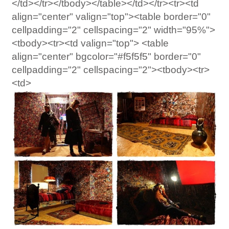
</td></tr></tbody></table></td></tr><tr><td
align="center" valign="top"><table border="0"
cellpadding="2" cellspacing="2" width="95%">
<tbody><tr><td valign="top"> <table
align="center" bgcolor="#f5f5f5" border="0"
cellpadding="2" cellspacing="2"><tbody><tr>
<td>