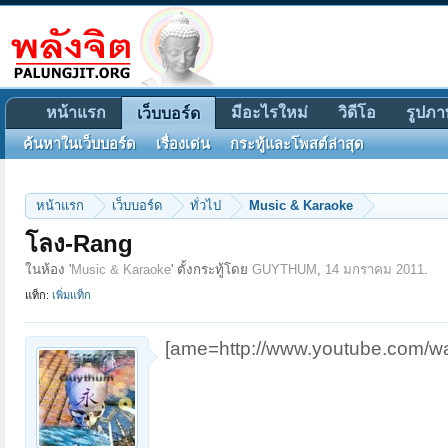
หน้าแรก
มีอะไรใหม่
วิดีโอ
รูปภา
เว็บบอร์ด
ค้นหาในเว็บบอร์ด
เรื่องเด่น
กระทู้และโพสต์ล่าสุด
หน้าแรก
เว็บบอร์ด
ทั่วไป
Music & Karaoke
โลง-Rang
ในห้อง '
Music & Karaoke
' ตั้งกระทู้โดย
GUYTHUM
,
14 มกราคม 2011
.
แท็ก:
เพิ่มแท็ก
[ame=http://www.youtube.com/wa