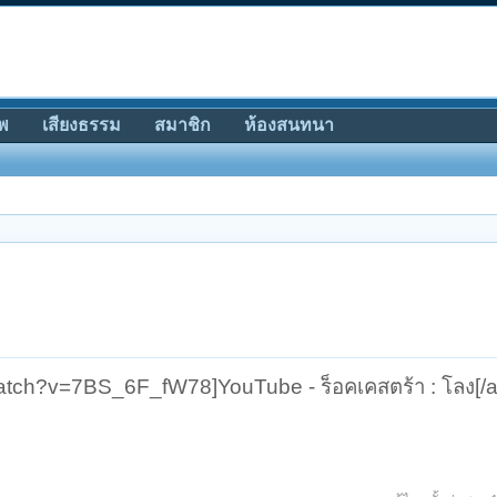
พ
เสียงธรรม
สมาชิก
ห้องสนทนา
tch?v=7BS_6F_fW78]YouTube - ร็อคเคสตร้า : โลง[/