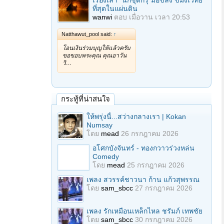
เรื่องเล่า "นักขุดกรุ"มือขลัง ขมังเวทย์
ที่สุดในแผ่นดิน
wanwi
ตอบ
เมื่อวาน เวลา 20:53
Natthawut_pool said:
↑
โอนเงินร่วมบุญให้แล้วครับ
ขอขอบพระคุณ คุณอาวัน
วิ…
กระทู้ที่น่าสนใจ
ให้พรุ่งนี้...สว่างกลางเรา | Kokan
Numsay
โดย
mead
26 กรกฎาคม 2026
อโศกบังจันทร์ - ทองกวาวร่วงหล่น
Comedy
โดย
mead
25 กรกฎาคม 2026
เพลง สวรรค์ชาวนา ก้าน แก้วสุพรรณ
โดย
sam_sbcc
27 กรกฎาคม 2026
เพลง รักเหมือนเหล็กไหล ชรัมภ์ เทพชัย
โดย
sam_sbcc
30 กรกฎาคม 2026