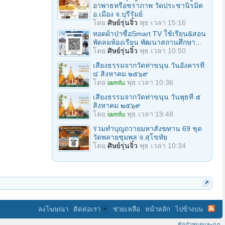
อาพาธหรือชราภาพ วัดประชานิรมิต
อ.เมือง จ.บุรีรัมย์
โดย
ศิษย์รุ่นจิ๋ว
พุธ เวลา 15:16
ทอดผ้าป่าซื้อSmart TV ใช้เรียน&สอน
พัดลมห้องเรียน พัฒนาสถานศึกษา...
โดย
ศิษย์รุ่นจิ๋ว
พุธ เวลา 10:50
เสียงธรรมจากวัดท่าขนุน วันอังคารที่
๔ สิงหาคม ๒๕๖๙
โดย
iamfu
พุธ เวลา 10:36
เสียงธรรมจากวัดท่าขนุน วันพุธที่ ๕
สิงหาคม ๒๕๖๙
โดย
iamfu
พุธ เวลา 19:48
ร่วมทําบุญถวายมหาสังฆทาน 69 ชุด
วัดพลายชุมพล จ.สุโขทัย
โดย
ศิษย์รุ่นจิ๋ว
พุธ เวลา 10:34
ลงโฆษณา
ติดต่อเรา
ช่วยเหลือ
หน้าหลัก
ไปข้างบน
ข้อกำหนดและกฎ