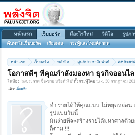
หน้าแรก
มีอะไรใหม่
วิดีโอ
รูปภา
เว็บบอร์ด
ค้นหาในเว็บบอร์ด
เรื่องเด่น
กระทู้และโพสต์ล่าสุด
หน้าแรก
เว็บบอร์ด
พลังจิต
ศูนย์ประชาสัมพันธ์
ลงประกาศ 
โอกาสดีๆ ที่คุณกำลังมองหา ธุรกิจออนไลน์
ในห้อง '
ลงประกาศ ซื้อ-ขาย หรือทั่วไป
' ตั้งกระทู้โดย
tuix
,
30 กรกฎาคม 20
แท็ก:
เพิ่มแท็ก
ทำ รายได้ให้คุณแบบ ไม่หยุดหย่อน 
รูปแบบวันนี้
มันง่ายที่จะสร้างรายได้มหาศาลด้วยก
ก็ตาม !!!