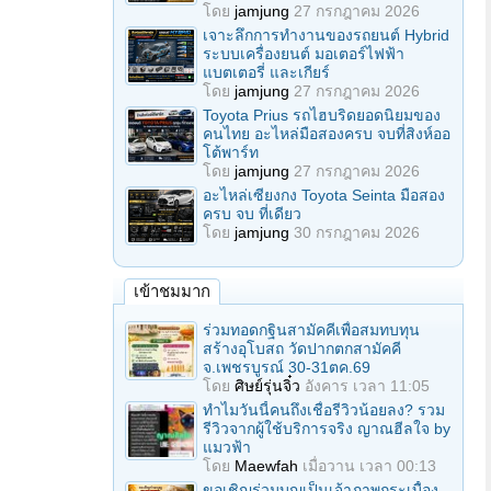
โดย
jamjung
27 กรกฎาคม 2026
เจาะลึกการทำงานของรถยนต์ Hybrid
ระบบเครื่องยนต์ มอเตอร์ไฟฟ้า
แบตเตอรี่ และเกียร์
โดย
jamjung
27 กรกฎาคม 2026
Toyota Prius รถไฮบริดยอดนิยมของ
คนไทย อะไหล่มือสองครบ จบที่สิงห์ออ
โต้พาร์ท
โดย
jamjung
27 กรกฎาคม 2026
อะไหล่เซียงกง Toyota Seinta มือสอง
ครบ จบ ที่เดียว
โดย
jamjung
30 กรกฎาคม 2026
เข้าชมมาก
ร่วมทอดกฐินสามัคคีเพื่อสมทบทุน
สร้างอุโบสถ วัดปากตกสามัคคี
จ.เพชรบูรณ์ 30-31ตค.69
โดย
ศิษย์รุ่นจิ๋ว
อังคาร เวลา 11:05
ทำไมวันนี้คนถึงเชื่อรีวิวน้อยลง? รวม
รีวิวจากผู้ใช้บริการจริง ญาณฮีลใจ by
แมวฟ้า
โดย
Maewfah
เมื่อวาน เวลา 00:13
ขอเชิญร่วมบุญเป็นเจ้าภาพกระเบื้อง