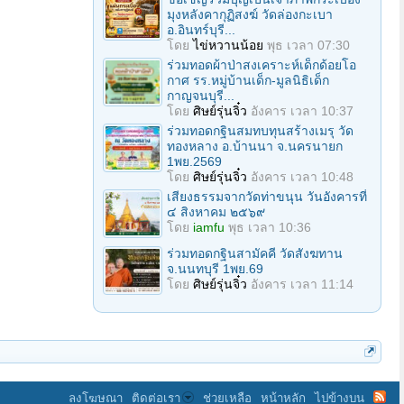
มุงหลังคากุฏิสงฆ์ วัดล่องกะเบา
อ.อินทร์บุรี...
โดย
ไข่หวานน้อย
พุธ เวลา 07:30
ร่วมทอดผ้าป่าสงเคราะห์เด็กด้อยโอ
กาศ รร.หมู่บ้านเด็ก-มูลนิธิเด็ก
กาญจนบุรี...
โดย
ศิษย์รุ่นจิ๋ว
อังคาร เวลา 10:37
ร่วมทอดกฐินสมทบทุนสร้างเมรุ วัด
ทองหลาง อ.บ้านนา จ.นครนายก
1พย.2569
โดย
ศิษย์รุ่นจิ๋ว
อังคาร เวลา 10:48
เสียงธรรมจากวัดท่าขนุน วันอังคารที่
๔ สิงหาคม ๒๕๖๙
โดย
iamfu
พุธ เวลา 10:36
ร่วมทอดกฐินสามัคคี วัดสังฆทาน
จ.นนทบุรี 1พย.69
โดย
ศิษย์รุ่นจิ๋ว
อังคาร เวลา 11:14
ลงโฆษณา
ติดต่อเรา
ช่วยเหลือ
หน้าหลัก
ไปข้างบน