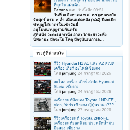
เรื่องเล่า "นักขุดกรุ"มือขลัง ขมังเวทย์
ที่สุดในแผ่นดิน
Pattana
ตอบ
วันนี้เมื่อ 09:51
วันที่ ๗ สิงหาคม พ.ศ. ๒๕๖๙ ตรงกับ
วันศุกร์ แรม ๙ ค่ำ เดือนแปดหลัง (๘๘) ปีมะเมีย
ทำบุญใส่บาตรในเช้าวันนี้
อนุโมทนาบุญร่วมกันครับ
สุทินนัง วะตะเม ทานัง อาสะวักขะยาวะหัง
นิพพานะ ปัจจะโย โหตุ ปัจจุบันเนกาเล…
กระทู้ที่น่าสนใจ
รีวิว Hyundai H1 A1 และ A2 สเปค
เครื่อง เกียร์ อะไหล่เซียงกง
โดย
jamjung
24 กรกฎาคม 2026
อะไหล่ เครื่อง เกียร์ สเปค Hyundai
Staria เซียงกง
โดย
jamjung
24 กรกฎาคม 2026
เครื่องยนต์มือสอง Toyota 1NR-FE ,
Vios, Yaris เซียงกง ญี่ปุ่นราคา???
โดย
jamjung
27 กรกฎาคม 2026
รีวิวเครื่องยนต์ Toyota 2NR-FE
เครื่องยนต์ยอดนิยม ประหยัดน้ำมัน
มือสอง เซียงกง