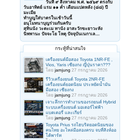
วันที่ ๙ สิงหาคม พ.ศ. ๒๕๖๙ ตรงกับ
วันอาทิตย์ แรม ๑๑ ค่ำ เดือนแปดหลัง (๘๘) ปี
มะเมีย
ทำบุญใส่บาตรในเช้าวันนี้
อนุโมทนาบุญร่วมกันครับ
สุทินนัง วะตะเม ทานัง อาสะวักขะยาวะหัง
นิพพานะ ปัจจะโย โหตุ ปัจจุบันเนกาเล…
กระทู้ที่น่าสนใจ
เครื่องยนต์มือสอง Toyota 1NR-FE ,
Vios, Yaris เซียงกง ญี่ปุ่นราคา???
โดย
jamjung
27 กรกฎาคม 2026
รีวิวเครื่องยนต์ Toyota 2NR-FE
เครื่องยนต์ยอดนิยม ประหยัดน้ำมัน
มือสอง เซียงกง
โดย
jamjung
27 กรกฎาคม 2026
เจาะลึกการทำงานของรถยนต์ Hybrid
ระบบเครื่องยนต์ มอเตอร์ไฟฟ้า
แบตเตอรี่ และเกียร์
โดย
jamjung
27 กรกฎาคม 2026
Toyota Prius รถไฮบริดยอดนิยมของ
คนไทย อะไหล่มือสองครบ จบที่สิงห์ออ
โต้พาร์ท