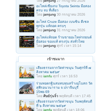
โดย
jamjung
27 กรกฎาคม 2026
อะไหล่เซียงกง Toyota Seinta มือสอง
ครบ จบ ที่เดียว
โดย
jamjung
30 กรกฎาคม 2026
อะไหล่ Cruze มือสอง เบนซิน ดีเซล
ทุกรุ่น แท้ถอด ครบๆ
โดย
jamjung
31 กรกฎาคม 2026
อะไหล่แท้ถอด ร้านขายอะไหล่รถยนต์
มือสอง ของแท้ ตรงรุ่น ส่งทั่วไทย
โดย
jamjung
ศุกร์ เวลา 15:14
เข้าชมมาก
เสียงธรรมจากวัดท่าขนุน วันศุกร์ที่ ๗
สิงหาคม ๒๕๖๙
โดย
iamfu
ศุกร์ เวลา 16:53
ร่วมทอดกฐินสมทบทุนสร้างอุโบสถ วัด
สุพีรอนวนาราม จ.ปราจีนบุรี
15พย.69
โดย
ศิษย์รุ่นจิ๋ว
พฤหัสบดี เวลา 17:45
เสียงธรรมจากวัดท่าขนุน วันพฤหัสบดี
ที่ ๖ สิงหาคม ๒๕๖๙
โดย
iamfu
พฤหัสบดี เวลา 18:06