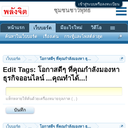
เข้าสู่ระบบหรือลงทะเบียน
ชุมชนชาวพุทธ
หน้าแรก
มีอะไรใหม่
วิดีโอ
เว็บบอร์ด
ค้นหาในเว็บบอร์ด
เรื่องเด่น
กระทู้และโพสต์ล่าสุด
เว็บบอร์ด
...
โอกาสดีๆ ที่คุณกำลังมองหา ธุรกิจออนไลน์ ...คุณทำได้.
Edit Tags: โอกาสดีๆ ที่คุณกำลังมองหา
ธุรกิจออนไลน์ ...คุณทำได้...!
แท็กหลายให้คั่นด้วยเครื่องหมายจุลภาค ( , )
เว็บบอร์ด
...
โอกาสดีๆ ที่คุณกำลังมองหา ธุรกิจออนไลน์ ...คุณทำได้.