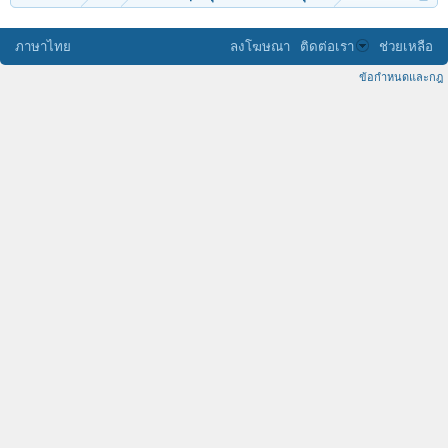
ภาษาไทย
ลงโฆษณา
ติดต่อเรา
ช่วยเหลือ
ข้อกำหนดและกฎ