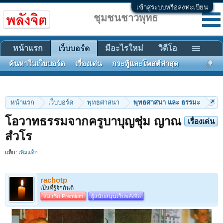
เข้าสู่ระบบหรือลงทะเบียน
ชุมชนชาวพุทธ
หน้าแรก
มีอะไรใหม่
วิดีโอ
เว็บบอร์ด
ค้นหาในเว็บบอร์ด
เรื่องเด่น
กระทู้และโพสต์ล่าสุด
หน้าแรก
เว็บบอร์ด
พุทธศาสนา
พุทธศาสนา และ ธรรมะ
โอวาทธรรมจากครูบาบุญชุ่ม ญาณ
เรื่องเด่น
สํวโร
แท็ก:
เพิ่มแท็ก
rachotp
เป็นที่รู้จักกันดี
สมาชิก Premium
ผู้สนับสนุนเว็บพลังจิต