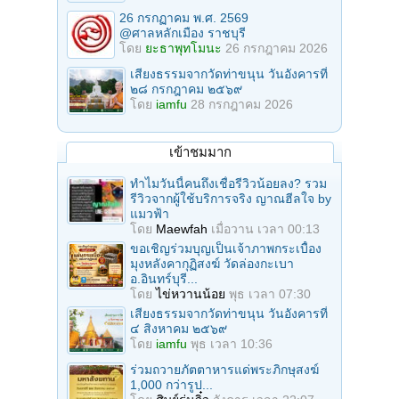
26 กรกฏาคม พ.ศ. 2569
@ศาลหลักเมือง ราชบุรี
โดย
ยะธาพุทโมนะ
26 กรกฎาคม 2026
เสียงธรรมจากวัดท่าขนุน วันอังคารที่
๒๘ กรกฎาคม ๒๕๖๙
โดย
iamfu
28 กรกฎาคม 2026
เข้าชมมาก
ทำไมวันนี้คนถึงเชื่อรีวิวน้อยลง? รวม
รีวิวจากผู้ใช้บริการจริง ญาณฮีลใจ by
แมวฟ้า
โดย
Maewfah
เมื่อวาน เวลา 00:13
ขอเชิญร่วมบุญเป็นเจ้าภาพกระเบื้อง
มุงหลังคากุฏิสงฆ์ วัดล่องกะเบา
อ.อินทร์บุรี...
โดย
ไข่หวานน้อย
พุธ เวลา 07:30
เสียงธรรมจากวัดท่าขนุน วันอังคารที่
๔ สิงหาคม ๒๕๖๙
โดย
iamfu
พุธ เวลา 10:36
ร่วมถวายภัตตาหารแด่พระภิกษุสงฆ์
1,000 กว่ารูป...