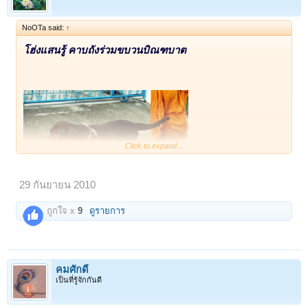
NoOTa said:
↑
1
2
ถัดไป >
โฮ่งแสนรู้ คาบถังร่วมขบวนบิณฑบาต
Click to expand...
29 กันยายน 2010
ถูกใจ x
9
ดูรายการ
เมื่อ 28 ก.ย. ผู้สื่อข่าวจ.ปทุมธานี รายงานเรื่องราวความน่ารักของสุนัขแสนรู้
ที่คาบถังพลาสติกเดินบิณฑบาตกับพระ ที่วัดทองสะอาด หมู่ 2 ต.คลองพระ
อุดม อ.ลาดหลุมแก้ว
คมศักดิ์
พระณรงค์ คุณวีโร เลี้ยงสุนัขแสนรู้ พันธุ์ลาบราดอร์ ชื่อเจ้าจังโก้ วัย 5 ปี สีดำ
เป็นที่รู้จักกันดี
เจ้าของเป็นเจ้าของโรงงานที่นอนขนาดใหญ่ มีอยู่มีกินสะดวกสบาย แต่เจ้า
จังโก้กลับชอบอยู่กับพระที่วัด เช้ามืดจะตื่นมาเรียกพระและเด็กวัด ออกเดิน