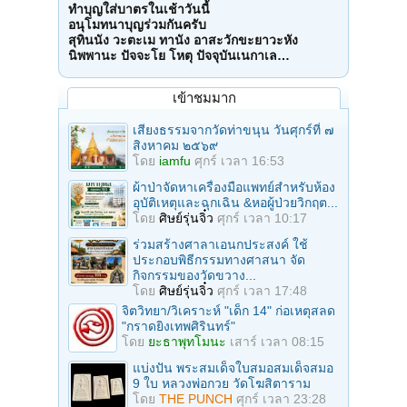
ทำบุญใส่บาตรในเช้าวันนี้
อนุโมทนาบุญร่วมกันครับ
สุทินนัง วะตะเม ทานัง อาสะวักขะยาวะหัง
นิพพานะ ปัจจะโย โหตุ ปัจจุบันเนกาเล…
เข้าชมมาก
เสียงธรรมจากวัดท่าขนุน วันศุกร์ที่ ๗
สิงหาคม ๒๕๖๙
โดย
iamfu
ศุกร์ เวลา 16:53
ผ้าป่าจัดหาเครื่องมือแพทย์สำหรับห้อง
อุบัติเหตุและฉุกเฉิน &หอผู้ป่วยวิกฤต...
โดย
ศิษย์รุ่นจิ๋ว
ศุกร์ เวลา 10:17
ร่วมสร้างศาลาเอนกประสงค์ ใช้
ประกอบพิธีกรรมทางศาสนา จัด
กิจกรรมของวัดขวาง...
โดย
ศิษย์รุ่นจิ๋ว
ศุกร์ เวลา 17:48
จิตวิทยา/วิเคราะห์ "เด็ก 14" ก่อเหตุสลด
"กราดยิงเทพศิรินทร์"
โดย
ยะธาพุทโมนะ
เสาร์ เวลา 08:15
แบ่งปัน พระสมเด็จใบสมอสมเด็จสมอ
9 ใบ หลวงพ่อกวย วัดโฆสิตาราม
โดย
THE PUNCH
ศุกร์ เวลา 23:28