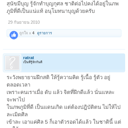
บิณฑบาตในหมู่บ้าน โดยคาบถังพลาสติก 1 ใบ เดินบิณฑบาตพร้อมกับพระ
สุนัขมีบุญ รู้จักทำบุญกุศล ชาติต่อไปคงได้อยู่ในภพ
และเด็กวัด สร้างความน่ารัก น่าเอ็นดูให้แก่ผู้ที่พบเห็น ชาวบ้านที่ทำบุญใส่
ภูมิที่ดีเป็นแน่แท้ อนุโมทนาบุญด้วยครับ
บาตรก็รู้สึกได้ทำบุญกับพระและได้ทำทานให้อาหารสุนัขด้วย
29 กันยายน 2010
ถูกใจ x
4
ดูรายการ
ratrat
เป็นที่รู้จักกันดี
พระณรงค์ กล่าวว่า ดูแลเจ้าจังโก้มาตลอดกว่า 1 ปีแล้ว เวลาจะทำอะไรเจ้า
จังโก้ก็จะคอยเข้ามาช่วยงานวัดตลอด รดน้ำต้นไม้ ซ่อมแซมวัด กวาดลาน
ระวังพยายามฝึกสติ ให้รู้ความคิด รู้เนื้อ รู้ตัว อยู่
วัด ฯลฯ ทุกอย่างที่อาตมาทำงานวัด เจ้าจังโก้ก็จะคอยเข้ามาช่วยคาบ
สิ่งของหรืออุปกรณ์ช่วยทำงานตลอด อย่างบิณฑบาตแต่เช้ามืด เจ้าจังโก้ก็
ตลอดเวลา
จะมาเรียกเด็กวัดให้ตื่นออกบิณฑบาต โดยมีกระป๋องพลาสติกคู่ใจ คาบหิ้ว
เพราะคนเราเมื่อ ดับ แล้ว จิตที่ฝึกดีแล้ว นั่นแหละ
ออกไปบิณฑบาตทุกเช้า ชาวบ้านที่ใส่บาตรก็เอ็นดู นำอาหารมาเป็นทานใส่
ให้เจ้าจังโก้ด้วย ชาวบ้านบอกว่าเหมือนได้ทำบุญด้วยและทำทานด้วย ได้
จะพาไป
บุญหลายต่อ
ในภพภูมิที่ดี เป็นแดนเกิด แต่ต้องปฎิบัติตน ไม่ให้ไป
ละเมิดศิล
เปิดดูไฟล์ 1154953
เข้าละ เอาแค่ศิล 5 ก็เอาตัวรอดได้แล้ว ในชาตินี้ แต่
เปิดดูไฟล์ 1154954