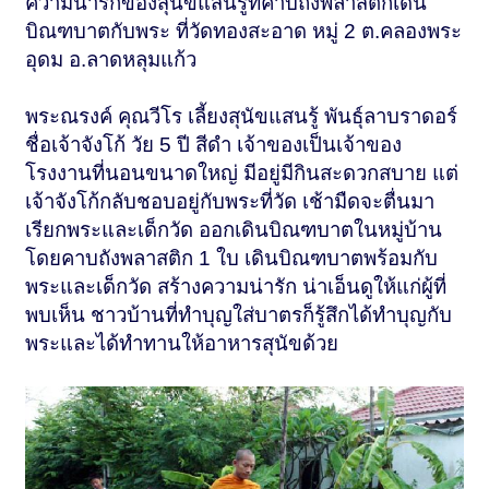
ความน่ารักของสุนัขแสนรู้ที่คาบถังพลาสติกเดิน
บิณฑบาตกับพระ ที่วัดทองสะอาด หมู่ 2 ต.คลองพระ
อุดม อ.ลาดหลุมแก้ว
พระณรงค์ คุณวีโร เลี้ยงสุนัขแสนรู้ พันธุ์ลาบราดอร์
ชื่อเจ้าจังโก้ วัย 5 ปี สีดำ เจ้าของเป็นเจ้าของ
โรงงานที่นอนขนาดใหญ่ มีอยู่มีกินสะดวกสบาย แต่
เจ้าจังโก้กลับชอบอยู่กับพระที่วัด เช้ามืดจะตื่นมา
เรียกพระและเด็กวัด ออกเดินบิณฑบาตในหมู่บ้าน
โดยคาบถังพลาสติก 1 ใบ เดินบิณฑบาตพร้อมกับ
พระและเด็กวัด สร้างความน่ารัก น่าเอ็นดูให้แก่ผู้ที่
พบเห็น ชาวบ้านที่ทำบุญใส่บาตรก็รู้สึกได้ทำบุญกับ
พระและได้ทำทานให้อาหารสุนัขด้วย