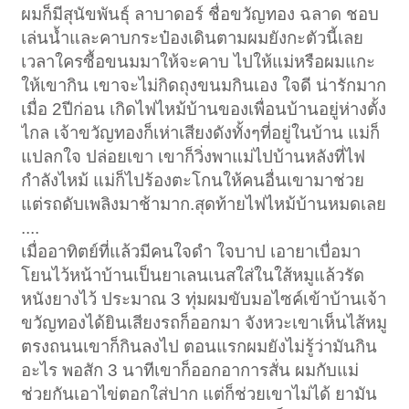
ผมก็มีสุนัขพันธุ์ ลาบาดอร์ ชื่อขวัญทอง ฉลาด ชอบ
เล่นน้ำและคาบกระป๋องเดินตามผมยังกะตัวนี้เลย
เวลาใครซื้อขนมมาให้จะคาบ ไปให้แม่หรือผมแกะ
ให้เขากิน เขาจะไม่กิดถุงขนมกินเอง ใจดี น่ารักมาก
เมื่อ 2ปีก่อน เกิดไฟไหม้บ้านของเพื่อนบ้านอยู่ห่างตั้ง
ไกล เจ้าขวัญทองก็เห่าเสียงดังทั้งๆที่อยู่ในบ้าน แม่ก็
แปลกใจ ปล่อยเขา เขาก็วิ่งพาแม่ไปบ้านหลังที่ไฟ
กำลังไหม้ แม่ก็ไปร้องตะโกนให้คนอื่นเขามาช่วย
แต่รถดับเพลิงมาช้ามาก.สุดท้ายไฟไหม้บ้านหมดเลย
....
เมื่ออาทิตย์ที่แล้วมีคนใจดำ ใจบาป เอายาเบื่อมา
โยนไว้หน้าบ้านเป็นยาเลนเนสใส่ในใส้หมูแล้วรัด
หนังยางไว้ ประมาณ 3 ทุ่มผมขับมอไซค์เข้าบ้านเจ้า
ขวัญทองได้ยินเสียงรถก็ออกมา จังหวะเขาเห็นไส้หมู
ตรงถนนเขาก็กินลงไป ตอนแรกผมยังไม่รู้ว่ามันกิน
อะไร พอสัก 3 นาทีเขาก็ออกอาการสั่น ผมกับแม่
ช่วยกันเอาไข่ตอกใส่ปาก แต่ก็ช่วยเขาไม่ได้ ยามัน