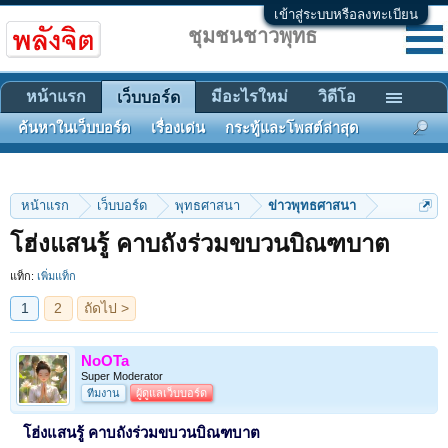
เข้าสู่ระบบหรือลงทะเบียน
ชุมชนชาวพุทธ
หน้าแรก
มีอะไรใหม่
วิดีโอ
เว็บบอร์ด
ค้นหาในเว็บบอร์ด
เรื่องเด่น
กระทู้และโพสต์ล่าสุด
หน้าแรก
เว็บบอร์ด
พุทธศาสนา
ข่าวพุทธศาสนา
1
2
ถัดไป >
โฮ่งแสนรู้ คาบถังร่วมขบวนบิณฑบาต
แท็ก:
เพิ่มแท็ก
NoOTa
Super Moderator
ทีมงาน
ผู้ดูแลเว็บบอร์ด
โฮ่งแสนรู้ คาบถังร่วมขบวนบิณฑบาต