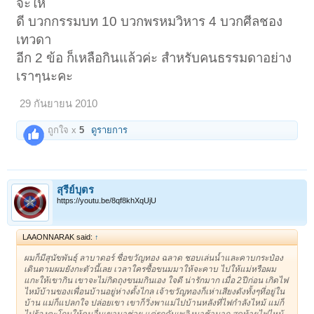
จะให้
-------------------------------
ดี บวกกรรมบท 10 บวกพรหมวิหาร 4 บวกศีลชอง
เทวดา
อีก 2 ข้อ ก็เหลือกินแล้วค่ะ สำหรับคนธรรมดาอย่าง
เราๆนะคะ
29 กันยายน 2010
ถูกใจ x
5
ดูรายการ
สุรีย์บุตร
https://youtu.be/8qf8khXqUjU
LAAONNARAK said:
↑
ผมก็มีสุนัขพันธุ์ ลาบาดอร์ ชื่อขวัญทอง ฉลาด ชอบเล่นน้ำและคาบกระป๋อง
เดินตามผมยังกะตัวนี้เลย เวลาใครซื้อขนมมาให้จะคาบ ไปให้แม่หรือผม
แกะให้เขากิน เขาจะไม่กิดถุงขนมกินเอง ใจดี น่ารักมาก เมื่อ 2ปีก่อน เกิดไฟ
ไหม้บ้านของเพื่อนบ้านอยู่ห่างตั้งไกล เจ้าขวัญทองก็เห่าเสียงดังทั้งๆที่อยู่ใน
บ้าน แม่ก็แปลกใจ ปล่อยเขา เขาก็วิ่งพาแม่ไปบ้านหลังที่ไฟกำลังไหม้ แม่ก็
ไปร้องตะโกนให้คนอื่นเขามาช่วย แต่รถดับเพลิงมาช้ามาก.สุดท้ายไฟไหม้