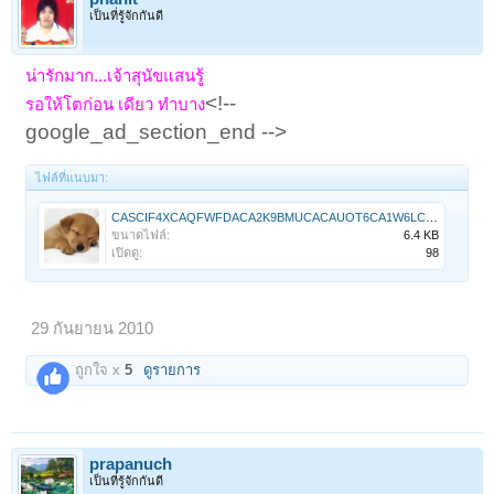
เป็นที่รู้จักกันดี
น่ารักมาก...เจ้าสุนัขแสนรู้
<!--
รอให้โตก่อน เดียว ทำบาง
google_ad_section_end -->
ไฟล์ที่แนบมา:
CASCIF4XCAQFWFDACA2K9BMUCACAUOT6CA1W6LCJCAXMQQ01CAE5QE55CAIBZWQZCA2RINN8CAC53NS0CANFCM7BCA6D3SS6.jpg
ขนาดไฟล์:
6.4 KB
เปิดดู:
98
29 กันยายน 2010
ถูกใจ x
5
ดูรายการ
prapanuch
เป็นที่รู้จักกันดี