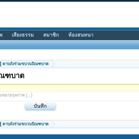
พ
เสียงธรรม
สมาชิก
ห้องสนทนา
รู้ คาบถังร่วมขบวนบิณฑบาต
บิณฑบาต
องหมายจุลภาค ( , )
รู้ คาบถังร่วมขบวนบิณฑบาต