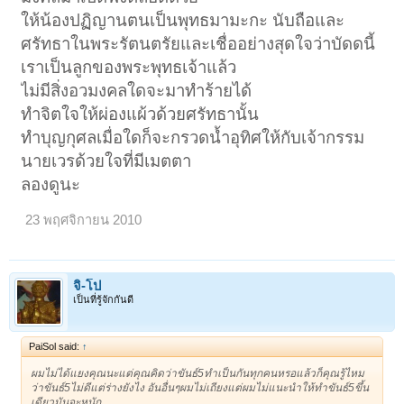
ให้น้องปฏิญานตนเป็นพุทธมามะกะ นับถือและ
ศรัทธาในพระรัตนตรัยและเชื่ออย่างสุดใจว่าบัดดนี้
เราเป็นลูกของพระพุทธเจ้าแล้ว
ไม่มีสิ่งอวมงคลใดจะมาทำร้ายได้
ทำจิตใจให้ผ่องแผ้วด้วยศรัทธานั้น
ทำบุญกุศลเมื่อใดก็จะกรวดน้ำอุทิศให้กับเจ้ากรรม
นายเวรด้วยใจที่มีเมตตา
ลองดูนะ
23 พฤศจิกายน 2010
จิ-โป
เป็นที่รู้จักกันดี
PaiSol said:
↑
ผมไม่ได้แยงคุณนะแต่คุณคิดว่าขันธ์5ทำเป็นกันทุกคนหรอแล้วก็คุณรู้ไหม
ว่าขันธ์5ไม่ดีแต่ร่างยังไง อันอื่นๆผมไม่เถียงแต่ผมไม่แนะนำให้ทำขันธ์5ขึ้น
เดียวมันจะหนัก