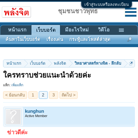
เข้าสู่ระบบหรือลงทะเบียน
ชุมชนชาวพุทธ
หน้าแรก
มีอะไรใหม่
วิดีโอ
เว็บบอร์ด
ค้นหาในเว็บบอร์ด
เรื่องเด่น
กระทู้และโพสต์ล่าสุด
หน้าแรก
เว็บบอร์ด
พลังจิต
วิทยาศาสตร์ทางจิต - ลึกลับ
< ย้อนกลับ
1
2
3
ถัดไป >
ใครทราบช่วยแนะนำด้วยค่ะ
แท็ก:
เพิ่มแท็ก
kunghun
Active Member
ข่าวดีค่ะ