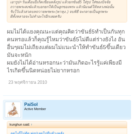
เอารูป+วันเดือนปีเกิดเขียนหลังรูป แล้วยกขันธ์5 ใส่รูป ใส่ซองปัจจัย
ถวายพระสงฆ์แล้วบอกยกให้เป็นลูกของพระ แล้วนิมนต์ให้หลวงพ่อนั้น
รับใว้แล้วสวดบทถวายพรพระ (พาหุง..) จบพิธี จะกลายเป็นลูกพระ
ผีทั้งหลายจะไม่ทำอะไรอีกเลยครับ
ผมไม่ได้แยงคุณนะแต่คุณคิดว่าขันธ์5ทำเป็นกันทุก
คนหรอแล้วก็คุณรู้ไหมว่าขันธ์5ไม่ดีแต่ร่างยังไง อัน
อื่นๆผมไม่เถียงแต่ผมไม่แนะนำให้ทำขันธ์5ขึ้นเดียว
มันจะหนัก
ผมยังไม่ได้อ่านหรอกนะว่ามันเกิดอะไรรู้แค่เพียงมี
ไรเกิดขึ้นนิดหน่อยไม่ยากหรอก
23 พฤศจิกายน 2010
PaiSol
Active Member
kunghun said:
↑
จุดไงก็ไม่ติด พ่อปู่เลยไปยืนข้างหลัง