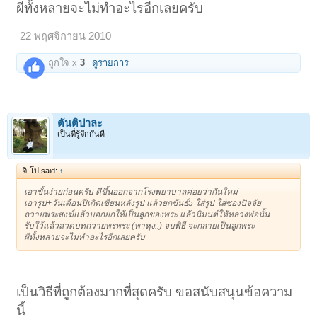
ผีทั้งหลายจะไม่ทำอะไรอีกเลยครับ
22 พฤศจิกายน 2010
ถูกใจ x
3
ดูรายการ
ตันติปาละ
เป็นที่รู้จักกันดี
จิ-โป said:
↑
เอาขั้นง่ายก่อนครับ ดีขึ้นออกจากโรงพยาบาลค่อยว่ากันใหม่
เอารูป+วันเดือนปีเกิดเขียนหลังรูป แล้วยกขันธ์5 ใส่รูป ใส่ซองปัจจัย
ถวายพระสงฆ์แล้วบอกยกให้เป็นลูกของพระ แล้วนิมนต์ให้หลวงพ่อนั้น
รับใว้แล้วสวดบทถวายพรพระ (พาหุง..) จบพิธี จะกลายเป็นลูกพระ
ผีทั้งหลายจะไม่ทำอะไรอีกเลยครับ
เป็นวิธีที่ถูกต้องมากที่สุดครับ ขอสนับสนุนข้อความ
นี้