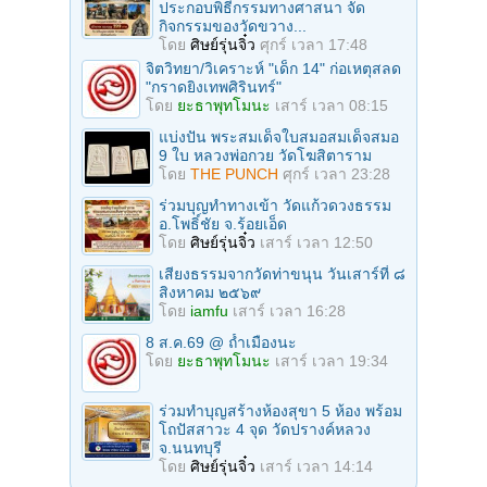
ประกอบพิธีกรรมทางศาสนา จัด
กิจกรรมของวัดขวาง...
โดย
ศิษย์รุ่นจิ๋ว
ศุกร์ เวลา 17:48
จิตวิทยา/วิเคราะห์ "เด็ก 14" ก่อเหตุสลด
"กราดยิงเทพศิรินทร์"
โดย
ยะธาพุทโมนะ
เสาร์ เวลา 08:15
แบ่งปัน พระสมเด็จใบสมอสมเด็จสมอ
9 ใบ หลวงพ่อกวย วัดโฆสิตาราม
โดย
THE PUNCH
ศุกร์ เวลา 23:28
ร่วมบุญทําทางเข้า วัดแก้วดวงธรรม
อ.โพธิ์ชัย จ.ร้อยเอ็ด
โดย
ศิษย์รุ่นจิ๋ว
เสาร์ เวลา 12:50
เสียงธรรมจากวัดท่าขนุน วันเสาร์ที่ ๘
สิงหาคม ๒๕๖๙
โดย
iamfu
เสาร์ เวลา 16:28
8 ส.ค.69 @ ถ้ำเมืองนะ
โดย
ยะธาพุทโมนะ
เสาร์ เวลา 19:34
ร่วมทําบุญสร้างห้องสุขา 5 ห้อง พร้อม
โถปัสสาวะ 4 จุด วัดปรางค์หลวง
จ.นนทบุรี
โดย
ศิษย์รุ่นจิ๋ว
เสาร์ เวลา 14:14