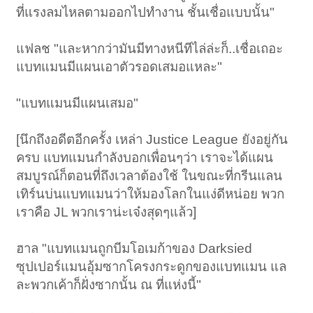
ที่แรงลมไหลตามออกไปทำงาน ชั้นเชื่อแบบนั้น"
แฟลช "และหากว่ามันมีทางหนีทีไล่ล่ะก็..เชื่อเถอะ
แบทแมนมีแผนเอาตัวรอดเสมอแหละ"
"แบทแมนมีแผนเสมอ"
[นึกถึงอดีตอีกครั้ง เหล่า Justice League ยังอยู่กัน
ครบ แบทแมนกำลังบอกเพื่อนๆว่า เราจะได้แผน
สมบูรณ์ก็ตอนที่ถึงเวลาต้องใช้ ในขณะที่กรีนแลน
เทิร์นบ่นแบทแมนว่าให้มองโลกในแง่ดีหน่อย พวก
เราคือ JL พวกเราน่ะเจ๋งสุดๆแล้ว]
ฮาล "แบทแมนถูกบีมโอเมก้าของ Darksied
ซุปเปอร์แมนอุ้มซากโครงกระดูกของแบทแมน แล
ละพวกเค้าก็ฝั่งซากนั้น ณ ที่แห่งนี้"