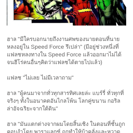
ฮาล "มีใครบอกนายถึงงานศพของนายตอนที่นาย
หลงอยู่ใน Speed Force รึเปล่า" (มีอยู่ช่วงหนึ่งที่
แฟลชหลงทางใน Speed Force แล้วออกมาไม่ได้
จนฮีโร่คนอื่นๆคิดว่าแฟลชได้ตายไปแล้ว)
แฟลช "ไม่เลย ไม่มีเวลาถาม"
ฮาล "ผู้คนมาจากทั่วทุกสารทิศเลยล่ะ แบร์รี่ ทั่วทุกที่
จริงๆ ทั้งในอนาคตอันไกลโพ้น โลกคู่ขนาน กอริล
ล่าอัจฉริยะจากใต้ดิน"
ฮาล "มันแตกต่างจากผมโดยสิ้นเชิง ในตอนที่ชั้นถูก
คอบงำโดย พาราแลกซ์ ถูกทำให้บ้าคลั่งและหวาด