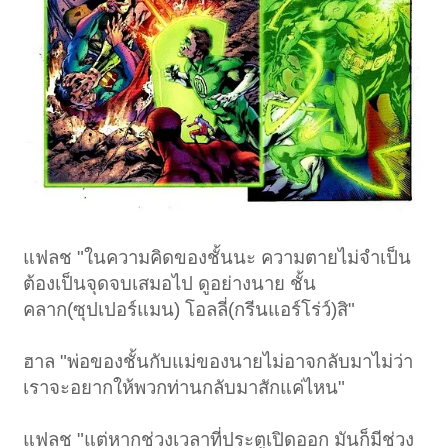
แฟลช "ในความคิดของชั้นนะ ความตายไม่จำเป็น
ต้องเป็นจุดจบเสมอไป ดูอย่างนาย ชั้น
คลาก(ซุปเปอร์แมน) โอลลี่(กรีนแอร์โร่ว์)สิ"
ฮาล "พ่อของชั้นกับแม่ของนายไม่อาจกลับมาไม่ว่า
เราจะอยากให้พวกท่านกลับมาสักแค่ไหน"
แฟลช "แต่หากช่วงเวลาที่ประตูเปิดออก มันก็มีช่วง