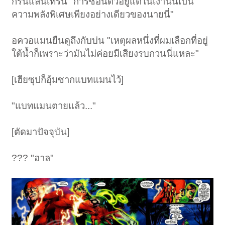
กรีนแลนเทิร์น "การซ่อนตัวอยู่แต่ในเงานั้นเป็น
ความพลังพิเศษเพียงอย่างเดียวของนายนี่"
อควอแมนยืนดูถึงกับบ่น "เหตุผลหนึ่งที่ผมเลือกที่อยู่
ใต้น้ำก็เพราะว่ามันไม่ค่อยมีเสียงรบกวนนี่แหละ"
[เฮียซุปก็อุ้มซากแบทแมนไว้]
"แบทแมนตายแล้ว..."
[ตัดมาปัจจุบัน]
??? "ฮาล"