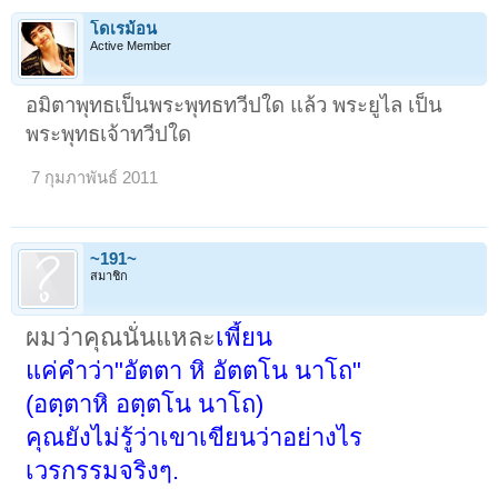
โดเรม้อน
Active Member
อมิตาพุทธเป็นพระพุทธทวีปใด แล้ว พระยูไล เป็น
พระพุทธเจ้าทวีปใด
7 กุมภาพันธ์ 2011
~191~
สมาชิก
ผมว่าคุณนั่นแหละ
เพี้ยน
แค่คำว่า"อัตตา หิ อัตตโน นาโถ"
(อตฺตาหิ อตฺตโน นาโถ)
คุณยังไม่รู้ว่าเขาเขียนว่าอย่างไร
เวรกรรมจริงๆ.