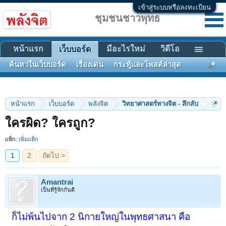
เข้าสู่ระบบหรือลงทะเบียน
ชุมชนชาวพุทธ
หน้าแรก
มีอะไรใหม่
วิดีโอ
เว็บบอร์ด
ค้นหาในเว็บบอร์ด
เรื่องเด่น
กระทู้และโพสต์ล่าสุด
หน้าแรก
เว็บบอร์ด
พลังจิต
วิทยาศาสตร์ทางจิต - ลึกลับ
1
2
ถัดไป >
ใครผิด? ใครถูก?
แท็ก:
เพิ่มแท็ก
Amantrai
เป็นที่รู้จักกันดี
ก็ไม่พ้นไปจาก 2 นิกายใหญ่ในพุทธศาสนา คือ