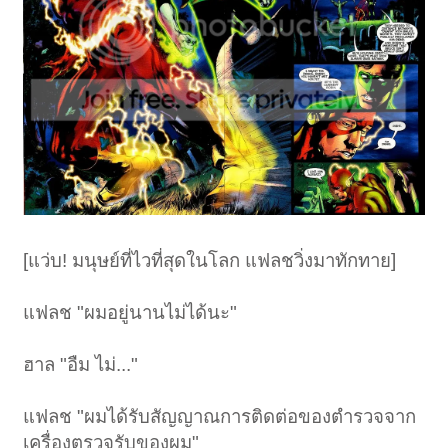
[แว่บ! มนุษย์ที่ไวที่สุดในโลก แฟลชวิ่งมาทักทาย]
แฟลช "ผมอยู่นานไม่ได้นะ"
ฮาล "อืม ไม่..."
แฟลช "ผมได้รับสัญญาณการติดต่อของตำรวจจาก
เครื่องตรวจรับของผม"