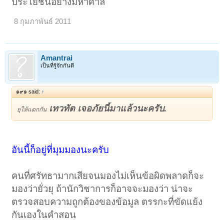
ประโยชน์อย่างมหาศาล
คือเพี้ยนไปจากแนวทางของสมณะโคดม!
8 กุมภาพันธ์ 2011
Amantrai
เป็นที่รู้จักกันดี
๑๙๑ said:
↑
เทวทัต เจอภัยนี้มาแล้วนะครับ.
ยุให้แตกกัน
อันนี้ก็อยู่ที่มุมมองนะครับ
คนที่ศรัทธามากเสียจนมองไม่เห็นข้อผิดพลาดก็จะ
มองว่ายั่วยุ ถ้านักวิชาการก็อาจจะมองว่า น่าจะ
ตรวจสอบความถูกต้องของข้อมูล ตรรกะที่ขัดแย้ง
กันเองในคำสอน