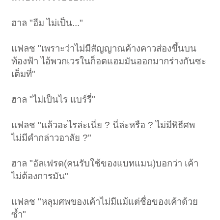
ฮาล "อืม ไม่เป็น..."
แฟลช "เพราะว่าไม่มีสัญญาณค้างคาวส่องขึ้นบน
ท้องฟ้า ไอ้พวกเวรในก็อตแฮมมันออกมากร่างกันซะ
เต็มที่"
ฮาล "ไม่เป็นไร แบร์รี่"
แฟลช "แล้วอะไรล่ะเนี่ย ? นี่ล่ะหรือ ? ไม่มีพิธีศพ
ไม่มีคำกล่าวอาลัย ?"
ฮาล "อัลเฟรด(คนรับใช้ของแบทแมน)บอกว่า เค้า
ไม่ต้องการมัน"
แฟลช "หลุมศพของเค้าไม่มีแม้แต่ชื่อของเค้าด้วย
ซ้ำ"