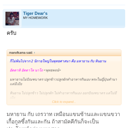
Tiger Dear's
MY HOMEWORK
ครับ
manofkama said:
↑
ก็ไม่พ้นไปจาก 2 นิกายใหญ่ในพุทธศาสนา คือ มหายาน กับ หินยาน
อัตตาหิ อัตตาโห นาโถ
<พุทธพจน์>
มหายานไม่บิณฑบาตร ปลูกข้าวปลูกผักทำอาหารกินเอง พระในญี่ปุ่นทำนา
แต่มีเมีย
หินยาน ไม่ปลูกข้าว ไม่ปลูกผัก ไม่ทำอาหารกินเอง ออกบิณฑบาตร แต่ไม่มี
เมีย
Click to expand...
เกี่ยวกับสมณะโคดมก็แตกต่างกัน มหายานว่าเป็นพระภาคหนึ่งของอมิตต
พุทธ ส่วนหินยานว่าเป็นพระชาติสุดท้ายของพระโพธิสัตว์ (ไม่รู้ใช้คำถูกป่ะ
มหายาน กับ เถรวาท เหมือนแขนซ้านและแขนขวา
นะ)
เกื้อกูลซึ้งกันและกัน ถ้าสามัคคีกันก็จะเป็น
จะเห็นว่ามันไม่ตรงกัน ผมว่าต้องมีฝ่ายหนึ่งฝ่ายใดผิด หรือไม่ก็ผิดทั้งคู่