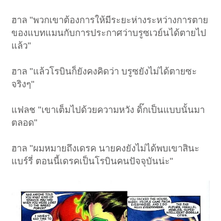
ฮาล "พวกเขาต้องการให้มีระยะห่างระหว่างการตาย
ของแบทแมนกับการประกาศว่าบรูซเวย์นได้ตายไป
แล้ว"
ฮาล "แล้วโรบินก็ยังคงคิดว่า บรูซยังไม่ได้ตายซะ
จริงๆ"
แฟลช "เขาเต็มไปด้วยความหวัง ดิ๊กเป็นแบบนั้นมา
ตลอด"
ฮาล "ผมหมายถึงเดรค นายคงยังไม่ได้พบเขาสินะ
แบร์รี่ ตอนนี้เดรคเป็นโรบินคนปัจจุบันน่ะ"