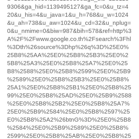
9306&ga_hid=1139495127&ga_fc=0&u_tz=4
20&u_his=4&u_java=1&u_h=768&u_w=1024
&u_ah=738&u_aw=1024&u_cd=32&u_nplug=
0&u_nmime=0&biw=987&bih=578&ref=http%3
A%2F%2Fwww.google.co.th%2Fsearch%3Fhl
%3Dth%26source%3Dhp%26q%3D%25E0%
25B8%25AA%25E0%25B8%25B3%25E0%2
5B8%25A3%25E0%25B8%25A7%25E0%25
B8%2588%25E0%25B8%2599%25E0%25B9
%2589%25E0%25B8%25B3%25E0%25B8%
25A1%25E0%25B8%25B1%25E0%25B8%25
99%25E0%25B8%25AD%25E0%25B9%2588
%25E0%25B8%25B2%25E0%25B8%25A7%
25E0%25B9%2584%25E0%25B8%2597%25
E0%25B8%25A2%26btnG%3D%25E0%25B8
%2584%25E0%25B9%2589%25E0%25B8%
2599%25E0%25B8%25AB%25E0%25B8%25