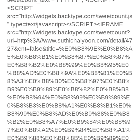
<SCRIPT
src="http://widgets.backtype.com/tweetcount.js
" type=text/javascript></SCRIPT><IFRAME
src="http://widgets.backtype.com/tweetcount?
url=http%3A//www.suthichaiyoon.com/detail/47
27&cnt=false&title=%E0%B8%9E%E0%B8%A
5%E0%B8%B1%E0%B8%87%E0%B8%87%
E0%B8%B2%E0%B8%99%E0%B8%95%E0
%B8%AD%E0%B8%9A%E0%B8%81%E0%B
8%A3%E0%B8%B0%E0%B8%97%E0%B8%
B9%E0%B9%89%E0%B8%82%E0%B8%B8
%E0%B8%94%E0%B8%99%E0%B9%89%E
0%B8%B3%E0%B8%A1%E0%B8%B1%E0%
B8%99%E0%B8%AD%E0%B9%88%E0%B8
%B2%E0%B8%A7%E0%B9%84%E0%B8%9
7%E0%B8%A2%E0%B9%84%E0%B8%A1%
E0%B9%88%E0%B8%8B%E0%B9%89%E0