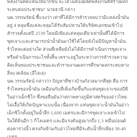
พลังงานทดแทนให้มากขึ้น จะได้ไม่ต้องผลิตพลังงานที่สร้างผลก
ระทบต่อประชาชน
นายธานี กล่าว
”
นพ
วรรณรัตน์ ชี้แจงว่า เท่าที่ได้มีการสำรวจพบว่ามีแหล่งน้ำมัน
.
อยู่
หลุมซึ่งแต่ละหลุมได้รับสัมปทานให้บริษัทเอกชนเข้าไป
4
สำรวจตั้งแต่ปี
โดยมีเพียงแค่หลุมเดียวเท่านั้นที่ได้มีการ
2539
ขุดเจาะและสามารถนำน้ำมันมาใช้ได้โดยยังไม่มีปัญหาน้ำมัน
รั่วไหลแต่อย่างใด ส่วนที่เหลือยังไม่ได้มีการดำเนินการขุดเจาะ
หรือดำเนินการอะไรทั้งสิ้น เพราะอยู่ในระหว่างการสำรวจความ
คิดเห็นของประชาชนและทำรายงานผลการศึกษาผลกระทบทาง
สิ่งแวดล้อม
อีไอเอ
(
)
นพ
วรรณรัตน์ กล่าวว่า ปัญหาที่ชาวบ้านกังวลมากที่สุด คือ การ
.
รั่วไหลของน้ำมัน เหมือนกับที่เพิ่งเกิดขึ้นกับแท่นขุดเจาะของบีพี
ในอ่าวเม็กซิโก ซึ่งขอยืนยันว่าสภาพทางภูมิศาสตร์ของอ่าวไทย
ไม่เอื้อให้เกิดปัญหาแบบนั้น เนื่องจาก แท่นขุดเจาะน้ำมันในอ่าว
เม็กซิโกตั้งอยู่ในน้ำลึก
เมตรและมีการขุดเจาะลงเข้าไป
1
,600
ในใต้ดินอีก
กิโลเมตร และมีแรงดันสูงมากถึง
หมื่นปอนด์
5
1.3
ต่อตารางนิ้ว ตรงกันข้ามกับอ่าวไทยที่มีระดับน้ำลึกเพียง
30-40
เมตร