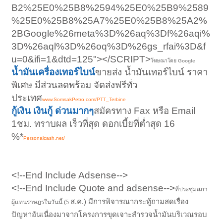
B2%25E0%25B8%2594%25E0%25B9%2589
%25E0%25B8%25A7%25E0%25B8%25A2%
2BGoogle%26meta%3D%26aq%3Df%26aqi%
3D%26aql%3D%26oq%3D%26gs_rfai%3D&f
u=0&ifi=1&dtd=125"></SCRIPT>
โฆษณาโดย Google
น้ำมันเครื่องเทอร์ไบน์
ขายส่ง น้ำมันเทอร์ไบน์ ราคา
พิเศษ มีส่วนลดพร้อม จัดส่งฟรีทั่ว
ประเทศ
www.SomsakPetro.com/PTT_Terbine
กู้เงิน เงินกู้ ด่วนมากๆ
สมัครทาง Fax หรือ Email
1ชม. ทราบผล เร็วที่สุด ดอกเบี้ยที่ต่ำสุด 16
%*
Personalcash.net/
<!--End Include Adsense-->
<!--End Include Quote and adsense-->
ที่ประชุมสภา
ส.ค.) มีการพิจารณากระทู้ถามสดเรื่อง
ผู้แทนราษฎรในวันนี้ (
5
ปัญหาอันเนื่องมาจากโครงการขุดเจาะสำรวจน้ำมันบริเวณรอบ