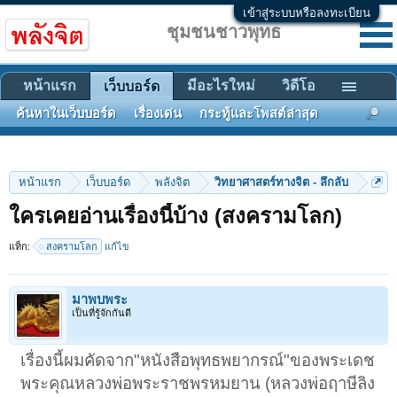
เข้าสู่ระบบหรือลงทะเบียน
ชุมชนชาวพุทธ
หน้าแรก
มีอะไรใหม่
วิดีโอ
เว็บบอร์ด
ค้นหาในเว็บบอร์ด
เรื่องเด่น
กระทู้และโพสต์ล่าสุด
หน้าแรก
เว็บบอร์ด
พลังจิต
วิทยาศาสตร์ทางจิต - ลึกลับ
ใครเคยอ่านเรื่องนี้บ้าง (สงครามโลก)
แท็ก:
สงครามโลก
แก้ไข
มาพบพระ
เป็นที่รู้จักกันดี
เรื่องนี้ผมคัดจาก"หนังสือพุทธพยากรณ์"ของพระเดช
พระคุณหลวงพ่อพระราชพรหมยาน (หลวงพ่อฤาษีลิง