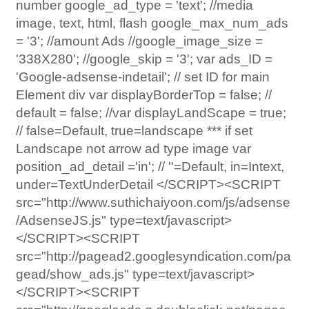
number google_ad_type = 'text'; //media
image, text, html, flash google_max_num_ads
= '3'; //amount Ads //google_image_size =
'338X280'; //google_skip = '3'; var ads_ID =
'Google-adsense-indetail'; // set ID for main
Element div var displayBorderTop = false; //
default = false; //var displayLandScape = true;
// false=Default, true=landscape *** if set
Landscape not arrow ad type image var
position_ad_detail ='in'; // ''=Default, in=Intext,
under=TextUnderDetail </SCRIPT><SCRIPT
src="http://www.suthichaiyoon.com/js/adsense
/AdsenseJS.js" type=text/javascript>
</SCRIPT><SCRIPT
src="http://pagead2.googlesyndication.com/pa
gead/show_ads.js" type=text/javascript>
</SCRIPT><SCRIPT