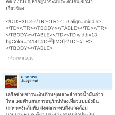
คิด ที่เป็นปัญหาอยู่น่าจะมีประเด็นอื่นเข้ามา
เกี่ยวข้อง
</DD></TD></TR><TR><TD align=middle>
</TD></TR></TBODY></TABLE></TD></TR>
</TBODY></TABLE></TD><TD width=13
bgColor=#414141>
</TD></TR>
</TBODY></TABLE>
7 สิงหาคม 2010
มาพบพระ
เป็นที่รู้จักกันดี
เครือข่ายชาวพะงันต้านขุดเจาะสำรวจน้ำมันอ่าว
ไทย เผยทำแผนการอนุรักษ์ท่องเที่ยวแบบยั่งยืน
เกาะพะงันล้มพับ ส่งผลกระทบสิ่งแวดล้อม
นายมานพ แซ่เตียว ประธานชมรมรักษ์พะงัน