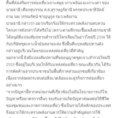
พื้นที่ส่งเสริมการท่องเที่ยวเกาะสมุย เกาะพงันและเกาะเต่า ของ
นายธานี เทือกสุบรรณ ส
ส
สุราษฎร์ธานี พรรคประชาธิปัตย์
.
.
ถาม นพ
วรรณรัตน์ ชาญนุกูล รมว
พลังงาน
.
.
นายธานี กล่าวว่า อยากเรียกร้องให้กระทรวงพลังงานทบทวน
โครงการดังกล่าวได้หรือไม่ เพราะตามที่กรมเชื้อเพลิงธรรมชาติ
ได้อนุมัติแปลงสัมปทานสำรวจปิโตรเลียมในอ่าวไทยปี
ให้
2550
กับบริษัทขุดเจาะน้ำมันหลายแห่ง ซึ่งพื้นที่แปลงสัมปทานดัง
กล่าวอยู่บริเวณโดยรอบแหล่งท่องเที่ยวที่สำคัญ
นอกจากนี้ ยังมีแปลงสัมปทานที่ขออนุญาตขุดเจาะสำรวจใหม่ปี
ซึ่งอยู่ในบริเวณใกล้กับแหล่งท่องเที่ยว ขณะเดียวกัน ได้รับ
2553
การคัดค้านจากประชาชนในพื้นที่ภาคส่วนเอกชนที่เกี่ยวข้อง
เนื่องจากส่งผลกระทบต่อสิ่งแวดล้อมและธุรกิจการท่องเที่ยว
อย่างมาก
จากปัญหานี้หากหน่วยงานที่เกี่ยวข้องไม่มีนโยบายการแก้ไข
“
ปัญหาหรือมาตรการอื่นๆ รองรับอาจเกิดปัญหาส่งผลต่อวิถีชีวิต
ของชุมชนและภาคการท่องเที่ยว ซึ่งเป็นรายได้หลักของประเทศ
จึงอยากให้กระทรวงพลังงานควรให้ความสำคัญต่อการใช้