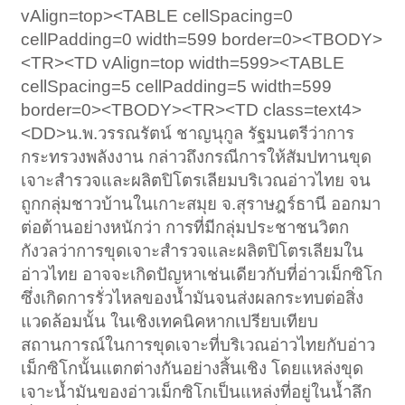
vAlign=top><TABLE cellSpacing=0
cellPadding=0 width=599 border=0><TBODY>
<TR><TD vAlign=top width=599><TABLE
cellSpacing=5 cellPadding=5 width=599
border=0><TBODY><TR><TD class=text4>
<DD>น.พ.วรรณรัตน์ ชาญนุกูล รัฐมนตรีว่าการ
กระทรวงพลังงาน กล่าวถึงกรณีการให้สัมปทานขุด
เจาะสำรวจและผลิตปิโตรเลียมบริเวณอ่าวไทย จน
ถูกกลุ่มชาวบ้านในเกาะสมุย จ.สุราษฎร์ธานี ออกมา
ต่อต้านอย่างหนักว่า การที่มีกลุ่มประชาชนวิตก
กังวลว่าการขุดเจาะสำรวจและผลิตปิโตรเลียมใน
อ่าวไทย อาจจะเกิดปัญหาเช่นเดียวกับที่อ่าวเม็กซิโก
ซึ่งเกิดการรั่วไหลของน้ำมันจนส่งผลกระทบต่อสิ่ง
แวดล้อมนั้น ในเชิงเทคนิคหากเปรียบเทียบ
สถานการณ์ในการขุดเจาะที่บริเวณอ่าวไทยกับอ่าว
เม็กซิโกนั้นแตกต่างกันอย่างสิ้นเชิง โดยแหล่งขุด
เจาะน้ำมันของอ่าวเม็กซิโกเป็นแหล่งที่อยู่ในน้ำลึก