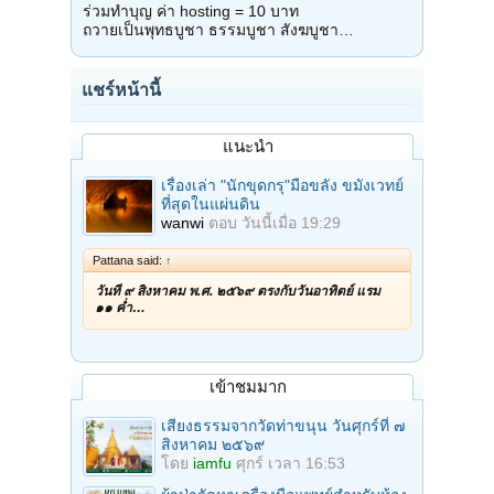
ร่วมทำบุญ ค่า hosting = 10 บาท
ถวายเป็นพุทธบูชา ธรรมบูชา สังฆบูชา…
แชร์หน้านี้
แนะนำ
เรื่องเล่า "นักขุดกรุ"มือขลัง ขมังเวทย์
ที่สุดในแผ่นดิน
wanwi
ตอบ
วันนี้เมื่อ 19:29
Pattana said:
↑
วันที่ ๙ สิงหาคม พ.ศ. ๒๕๖๙ ตรงกับวันอาทิตย์ แรม
๑๑ ค่ำ…
เข้าชมมาก
เสียงธรรมจากวัดท่าขนุน วันศุกร์ที่ ๗
สิงหาคม ๒๕๖๙
โดย
iamfu
ศุกร์ เวลา 16:53