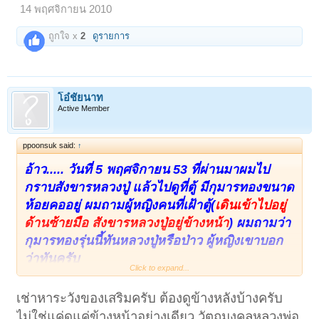
14 พฤศจิกายน 2010
ถูกใจ x
2
ดูรายการ
โอ๋ชัยนาท
Active Member
ppoonsuk said:
↑
อ้าว..... วันที่ 5 พฤศจิกายน 53 ที่ผ่านมาผมไป
กราบสังขารหลวงปู่ แล้วไปดูที่ตู้ มีกุมารทองขนาด
ห้อยคออยู่ ผมถามผู้หญิงคนที่เฝ้าตู้(
เดินเข้าไปอยู่
ด้านซ้ายมือ สังขารหลวงปู่อยู่ข้างหน้า
) ผมถามว่า
กุมารทองรุ่นนี้ทันหลวงปู่หรือป่าว ผู้หญิงเขาบอก
ว่าทันครับ
Click to expand...
ส่วนอีกด้านหนึ่ง(
เดินเข้าไปอยู่ด้านขวามือ
) เป็น
เช่าหาระวังของเสริมครับ ต้องดูข้างหลังบ้างครับ
ผู้ชายเฝ้าวัตถุมงคลอยู่บอกว่าเป็นกุมารทองของ
ไม่ใช่แค่ดูแค่ข้างหน้าอย่างเดียว วัตถุมงคลหลวงพ่อ