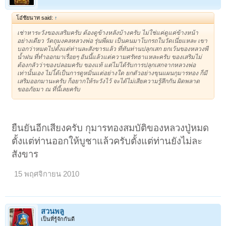
โอ๋ชัยนาท said:
↑
เช่าหาระวังของเสริมครับ ต้องดูข้างหลังบ้างครับ ไม่ใช่แค่ดูแค่ข้างหน้า
อย่างเดียว วัตถุมงคลหลวงพ่อ รุ่นพี่ผม เป็นคนมาโบกรถในวัดเนี่ยแหละ เขา
บอกว่าหมดไปตั้งแต่ท่านละสังขารแล้ว ที่ทันท่านปลุกเสก ยกเว้นของหลวงพี่
น้ำฝน ที่ทำออกมาเรื่อยๆ อันนี้แล้วแต่ความศรัทธาแหละครับ ของเสริมไม่
ต้องกลัวว่าของปลอมครับ ของแท้ แต่ไม่ได้รับการปลุกเสกจากหลวงพ่อ
เท่านั้นเอง ไม่ไ้ด้เป็นการดูหมิ่นแต่อย่างใด ยกตัวอย่างขุนแผนกุมารทอง ก็มี
เสริมออกมานะครับ ก็อยากให้ระวังไว้ จะได้ไม่เสียความรู้สึกกัน ผิดพลาด
ขออภัยมา ณ ที่นี้เลยครับ
ยืนยันอีกเสียงครับ กุมารทองสมบัติของหลวงปู่หมด
ตั้งแต่ท่านออกให้บูชาแล้วครับตั้งแต่ท่านยังไม่ละ
สังขาร
15 พฤศจิกายน 2010
สวนพลู
เป็นที่รู้จักกันดี