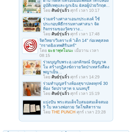
ผ้าป่าจัดหาเครื่องมือแพทย์สำหรับห้อง
อุบัติเหตุและฉุกเฉิน &หอผู้ป่วยวิกฤต...
โดย
ศิษย์รุ่นจิ๋ว
ศุกร์ เวลา 10:17
ร่วมสร้างศาลาเอนกประสงค์ ใช้
ประกอบพิธีกรรมทางศาสนา จัด
กิจกรรมของวัดขวาง...
โดย
ศิษย์รุ่นจิ๋ว
ศุกร์ เวลา 17:48
จิตวิทยา/วิเคราะห์ "เด็ก 14" ก่อเหตุสลด
"กราดยิงเทพศิรินทร์"
โดย
ยะธาพุทโมนะ
เมื่อวาน เวลา
08:15
ร่วมบุญกับพระอ.เอกลักษณ์ ปัญญาค
โม สร้างกุฏิสงฆ์ถวายวัดป่าเทสรังสีดง
พญาเย็น...
โดย
ศิษย์รุ่นจิ๋ว
ศุกร์ เวลา 14:29
ร่วมทําบุญสร้างห้องสุขาปลดทุกข์ 30
ห้อง วัดปราสาท จ.นนทบุรี
โดย
ศิษย์รุ่นจิ๋ว
ศุกร์ เวลา 15:19
แบ่งปัน พระสมเด็จใบสมอสมเด็จสมอ
9 ใบ หลวงพ่อกวย วัดโฆสิตาราม
โดย
THE PUNCH
ศุกร์ เวลา 23:28