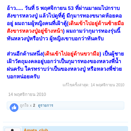
อ้าว..... วันที่ 5 พฤศจิกายน 53 ที่ผ่านมาผมไปกราบ
สังขารหลวงปู่ แล้วไปดูที่ตู้ มีกุมารทองขนาดห้อยคอ
อยู่ ผมถามผู้หญิงคนที่เฝ้าตู้(
เดินเข้าไปอยู่ด้านซ้ายมือ
สังขารหลวงปู่อยู่ข้างหน้า
) ผมถามว่ากุมารทองรุ่นนี้
ทันหลวงปู่หรือป่าว ผู้หญิงเขาบอกว่าทันครับ
ส่วนอีกด้านหนึ่ง(
เดินเข้าไปอยู่ด้านขวามือ
) เป็นผู้ชาย
เฝ้าวัตถุมงคลอยู่บอกว่าเป็นกุมารทองของหลวงพี่น้ำ
ฝนครับ ใครทราบว่าเป็นของหลวงปู่ หรือหลวงพี่ช่วย
บอกหน่อยครับ
แก้ไขครั้งล่าสุด:
14 พฤศจิกายน 2010
14 พฤศจิกายน 2010
1
2
3
ถัดไป >
ถูกใจ x
2
ดูรายการ
Amata_club