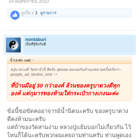
14 พฤศจิกายน 2010
ถูกใจ x
3
ดูรายการ
nontaburi
เป็นที่รู้จักกันดี
น้ำเองค่ะ said:
↑
ครูบาดวงดี วัดท่าจำปี สิครับ สุดยอด ผมเจอกับตัวเองหลายครั้งครับ<!--
google_ad_section_end -->
ที่บ้านมีอยู่ 30 กว่าองค์ ล้วนของครูบาดวงดีทุก
องค์ แต่กุมารทองห้ามใส่กระเป๋ากางเกงนะค่ะ
ข้อนี้ขอขัดคออาจารย์น้ำนิดนะครับ ของครูบาดวง
ดีคงห้ามนะครับ
แต่ถ้าของวัดสามง่าม หลวงปู่แย้มบอกไม่เกี่ยวกัน ไว้
ไหนก็ได้นะครับพวกผมเคยถามท่านครับ ท่านพูดเอง