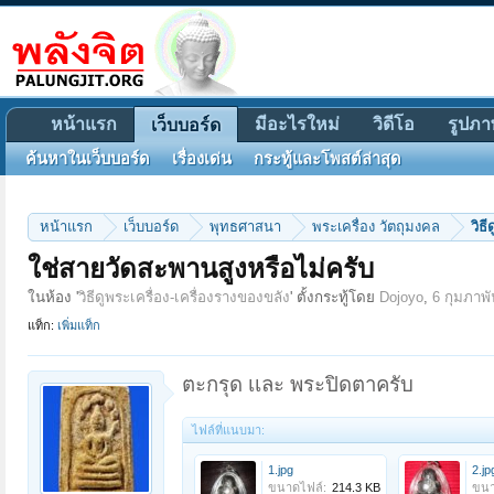
หน้าแรก
มีอะไรใหม่
วิดีโอ
รูปภา
เว็บบอร์ด
ค้นหาในเว็บบอร์ด
เรื่องเด่น
กระทู้และโพสต์ล่าสุด
หน้าแรก
เว็บบอร์ด
พุทธศาสนา
พระเครื่อง วัตถุมงคล
วิธ
ใช่สายวัดสะพานสูงหรือไม่ครับ
ในห้อง '
วิธีดูพระเครื่อง-เครื่องรางของขลัง
' ตั้งกระทู้โดย
Dojoyo
,
6 กุมภาพั
แท็ก:
เพิ่มแท็ก
ตะกรุด เเละ พระปิดตาครับ
ไฟล์ที่แนบมา:
1.jpg
2.jp
ขนาดไฟล์:
214.3 KB
ขนา