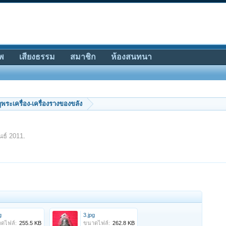
พ
เสียงธรรม
สมาชิก
ห้องสนทนา
ีดูพระเครื่อง-เครื่องรางของขลัง
นธ์ 2011
.
g
3.jpg
ดไฟล์:
255.5 KB
ขนาดไฟล์:
262.8 KB