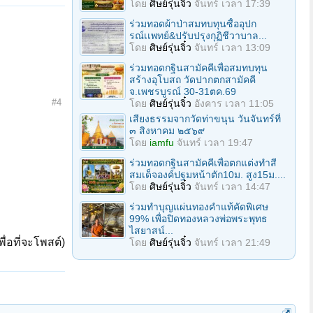
โดย
ศิษย์รุ่นจิ๋ว
จันทร์ เวลา 17:39
ร่วมทอดผ้าป่าสมทบทุนซื้ออุปก
รณ์เเพทย์&ปรับปรุงกุฏิชีวาบาล...
โดย
ศิษย์รุ่นจิ๋ว
จันทร์ เวลา 13:09
ร่วมทอดกฐินสามัคคีเพื่อสมทบทุน
สร้างอุโบสถ วัดปากตกสามัคคี
จ.เพชรบูรณ์ 30-31ตค.69
#4
โดย
ศิษย์รุ่นจิ๋ว
อังคาร เวลา 11:05
เสียงธรรมจากวัดท่าขนุน วันจันทร์ที่
๓ สิงหาคม ๒๕๖๙
โดย
iamfu
จันทร์ เวลา 19:47
ร่วมทอดกฐินสามัคคีเพื่อตกแต่งทำสี
สมเด็จองค์ปฐมหน้าตัก10ม. สูง15ม....
โดย
ศิษย์รุ่นจิ๋ว
จันทร์ เวลา 14:47
ร่วมทําบุญแผ่นทองคำแท้คัดพิเศษ
99% เพื่อปิดทองหลวงพ่อพระพุทธ
ไสยาสน์...
ื่อที่จะโพสต์)
โดย
ศิษย์รุ่นจิ๋ว
จันทร์ เวลา 21:49