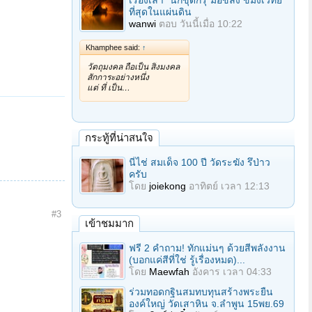
เรื่องเล่า "นักขุดกรุ"มือขลัง ขมังเวทย์
ที่สุดในแผ่นดิน
wanwi
ตอบ
วันนี้เมื่อ 10:22
Khamphee said:
↑
วัตถุมงคล ถือเป็น สิ่งมงคล
สักการะอย่างหนึ่ง
แต่ ที่ เป็น…
กระทู้ที่น่าสนใจ
นี่ไช่ สมเด็จ 100 ปี วัดระฆัง รึป่าว
ครับ
โดย
joiekong
อาทิตย์ เวลา 12:13
#3
เข้าชมมาก
ฟรี 2 คำถาม! ทักแม่นๆ ด้วยสีพลังงาน
(บอกแค่สีที่ใช่ รู้เรื่องหมด)...
โดย
Maewfah
อังคาร เวลา 04:33
ร่วมทอดกฐินสมทบทุนสร้างพระยืน
องค์ใหญ่ วัดเสาหิน จ.ลําพูน 15พย.69