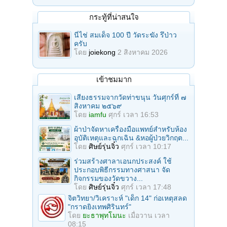
กระทู้ที่น่าสนใจ
นี่ไช่ สมเด็จ 100 ปี วัดระฆัง รึป่าว
ครับ
โดย
joiekong
2 สิงหาคม 2026
เข้าชมมาก
เสียงธรรมจากวัดท่าขนุน วันศุกร์ที่ ๗
สิงหาคม ๒๕๖๙
โดย
iamfu
ศุกร์ เวลา 16:53
ผ้าป่าจัดหาเครื่องมือแพทย์สำหรับห้อง
อุบัติเหตุและฉุกเฉิน &หอผู้ป่วยวิกฤต...
โดย
ศิษย์รุ่นจิ๋ว
ศุกร์ เวลา 10:17
ร่วมสร้างศาลาเอนกประสงค์ ใช้
ประกอบพิธีกรรมทางศาสนา จัด
กิจกรรมของวัดขวาง...
โดย
ศิษย์รุ่นจิ๋ว
ศุกร์ เวลา 17:48
จิตวิทยา/วิเคราะห์ "เด็ก 14" ก่อเหตุสลด
"กราดยิงเทพศิรินทร์"
โดย
ยะธาพุทโมนะ
เมื่อวาน เวลา
08:15