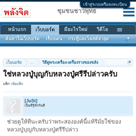
เข้าสู่ระบบหรือลงทะเบียน
ชุมชนชาวพุทธ
หน้าแรก
มีอะไรใหม่
วิดีโอ
เว็บบอร์ด
ค้นหาในเว็บบอร์ด
เรื่องเด่น
กระทู้และโพสต์ล่าสุด
เว็บบอร์ด
...
วิธีดูพระเครื่อง-เครื่องรางของขลัง
ใช่หลวงปู่บุญกับหลวงปู่ศรีรึปล่าวครับ
แท็ก:
เพิ่มแท็ก
[JuSt]
เป็นที่รู้จักกันดี
ช่วยดูให้ทีนะครับว่าพระสององค์นี้แท้รึมั่ยใช่ของ
หลวงปู่บุญกับหลวงปู่ศรีรึปล่าว