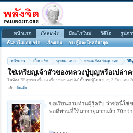
หน้าแรก
มีอะไรใหม่
วิดีโอ
รูปภา
เว็บบอร์ด
ค้นหาในเว็บบอร์ด
เรื่องเด่น
กระทู้และโพสต์ล่าสุด
หน้าแรก
เว็บบอร์ด
พุทธศาสนา
พระเครื่อง วัตถุมงคล
วิธ
ใช่เหรียญเจ้าสัวของหลวงปู่บุญหรือเปล่าค
ในห้อง '
วิธีดูพระเครื่อง-เครื่องรางของขลัง
' ตั้งกระทู้โดย
จารุ
,
2 ธันวาคม 2
แท็ก:
เพิ่มแท็ก
ขอเรียนถามท่านผู้รู้ครับ ว่าช่อนี้ใช
พอดีท่านที่ให้มาอายุมากแล้ว 70กว่า