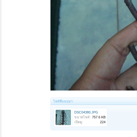
ไฟล์ที่แนบมา:
DSC04380.JPG
ขนาดไฟล์:
757.6 KB
เปิดดู:
224