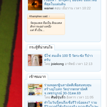
เรื่องเล่า "นักขุดกรุ"มือขลัง ขมังเวทย์
ที่สุดในแผ่นดิน
wanwi
ตอบ
เมื่อวาน เวลา 10:22
Khamphee said:
↑
วัตถุมงคล ถือเป็น สิ่งมงคล
สักการะอย่างหนึ่ง
แต่ ที่ เป็น…
กระทู้ที่น่าสนใจ
นี่ไช่ สมเด็จ 100 ปี วัดระฆัง รึป่าว
ครับ
โดย
joiekong
อาทิตย์ เวลา 12:13
เข้าชมมาก
ร่วมทอดกฐินสามัคคีเพื่อสมทบทุน
สร้างอุโบสถ วัดปากตกสามัคคี
จ.เพชรบูรณ์ 30-31ตค.69
โดย
ศิษย์รุ่นจิ๋ว
อังคาร เวลา 11:05
ทำไมวันนี้คนถึงเชื่อรีวิวน้อยลง? รวม
รีวิวจากผู้ใช้บริการจริง ญาณฮีลใจ by