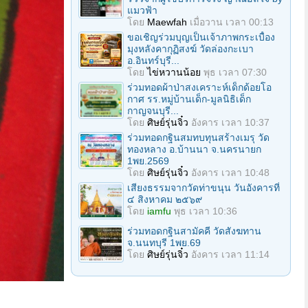
แมวฟ้า
โดย
Maewfah
เมื่อวาน เวลา 00:13
ขอเชิญร่วมบุญเป็นเจ้าภาพกระเบื้อง
มุงหลังคากุฏิสงฆ์ วัดล่องกะเบา
อ.อินทร์บุรี...
โดย
ไข่หวานน้อย
พุธ เวลา 07:30
ร่วมทอดผ้าป่าสงเคราะห์เด็กด้อยโอ
กาศ รร.หมู่บ้านเด็ก-มูลนิธิเด็ก
กาญจนบุรี...
โดย
ศิษย์รุ่นจิ๋ว
อังคาร เวลา 10:37
ร่วมทอดกฐินสมทบทุนสร้างเมรุ วัด
ทองหลาง อ.บ้านนา จ.นครนายก
1พย.2569
โดย
ศิษย์รุ่นจิ๋ว
อังคาร เวลา 10:48
เสียงธรรมจากวัดท่าขนุน วันอังคารที่
๔ สิงหาคม ๒๕๖๙
โดย
iamfu
พุธ เวลา 10:36
ร่วมทอดกฐินสามัคคี วัดสังฆทาน
จ.นนทบุรี 1พย.69
โดย
ศิษย์รุ่นจิ๋ว
อังคาร เวลา 11:14