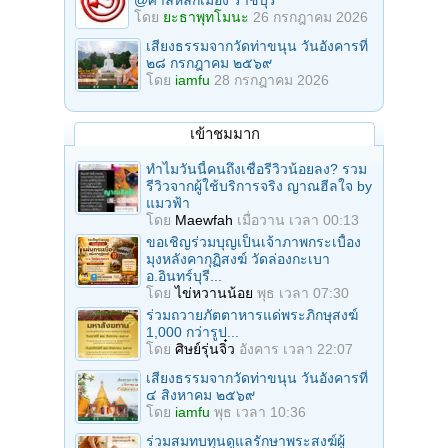
@ศาลหลักเมือง ราชบุรี
โดย
ยะธาพุทโมนะ
26 กรกฎาคม 2026
เสียงธรรมจากวัดท่าขนุน วันอังคารที่
๒๘ กรกฎาคม ๒๕๖๙
โดย
iamfu
28 กรกฎาคม 2026
เข้าชมมาก
ทำไมวันนี้คนถึงเชื่อรีวิวน้อยลง? รวม
รีวิวจากผู้ใช้บริการจริง ญาณฮีลใจ by
แมวฟ้า
โดย
Maewfah
เมื่อวาน เวลา 00:13
ขอเชิญร่วมบุญเป็นเจ้าภาพกระเบื้อง
มุงหลังคากุฏิสงฆ์ วัดล่องกะเบา
อ.อินทร์บุรี...
โดย
ไข่หวานน้อย
พุธ เวลา 07:30
ร่วมถวายภัตตาหารแด่พระภิกษุสงฆ์
1,000 กว่ารูป...
โดย
ศิษย์รุ่นจิ๋ว
อังคาร เวลา 22:07
เสียงธรรมจากวัดท่าขนุน วันอังคารที่
๔ สิงหาคม ๒๕๖๙
โดย
iamfu
พุธ เวลา 10:36
ร่วมสมทบทุนดูแลรักษาพระสงฆ์ผู้