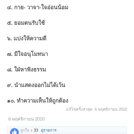
๔. กาย- วาจา-ใจอ่อนน้อม
๕. ยอมตนรับใช้
๖. แบ่งให้ความดี
๗. มีใจอนุโมทนา
๘. ใฝ่หาฟังธรรม
๙. นำแสดงออกไม่ได้เว้น
๑๐. ทำความเห็นให้ถูกต้อง
แก้ไขครั้งล่าสุด:
6 พฤศจิกายน 2010
6 พฤศจิกายน 2010
ถูกใจ x
33
ดูรายการ