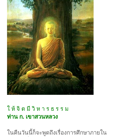
ใ ห้ จิ ต มี วิ ห า ร ธ ร ร ม
ท่าน ก. เขาสวนหลวง
ในคืนวันนี้ก็จะพูดถึงเรื่องการศึกษาภายใน