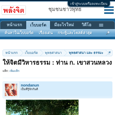
เข้าสู่ระบบหรือลงทะเบียน
ชุมชนชาวพุทธ
หน้าแรก
มีอะไรใหม่
วิดีโอ
เว็บบอร์ด
ค้นหาในเว็บบอร์ด
เรื่องเด่น
กระทู้และโพสต์ล่าสุด
หน้าแรก
เว็บบอร์ด
พุทธศาสนา
พุทธศาสนา และ ธรรมะ
ให้จิตมีวิหารธรรม : ท่าน ก. เขาสวนหลวง
แท็ก:
เพิ่มแท็ก
nondanun
เป็นที่รู้จักกันดี