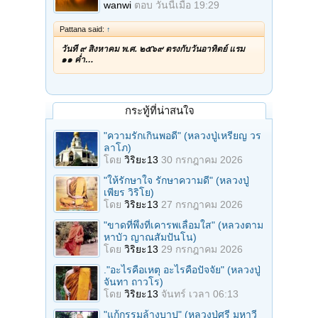
wanwi
ตอบ
วันนี้เมื่อ 19:29
Pattana said:
↑
วันที่ ๙ สิงหาคม พ.ศ. ๒๕๖๙ ตรงกับวันอาทิตย์ แรม
๑๑ ค่ำ…
กระทู้ที่น่าสนใจ
"ความรักเกินพอดี" (หลวงปู่เหรียญ วร
ลาโภ)
โดย
วิริยะ13
30 กรกฎาคม 2026
"ให้รักษาใจ รักษาความดี" (หลวงปู่
เพียร วิริโย)
โดย
วิริยะ13
27 กรกฎาคม 2026
"ขาดที่พึ่งที่เคารพเลื่อมใส" (หลวงตาม
หาบัว ญาณสัมปันโน)
โดย
วิริยะ13
29 กรกฎาคม 2026
."อะไรคือเหตุ อะไรคือปัจจัย" (หลวงปู่
จันทา ถาวโร)
โดย
วิริยะ13
จันทร์ เวลา 06:13
"แก้กรรมล้างบาป" (หลวงปู่ศรี มหาวี