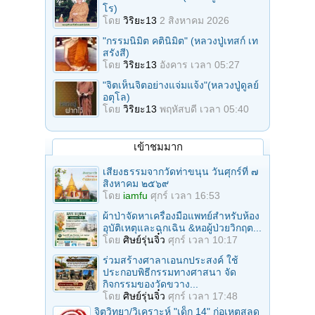
โร)
โดย
วิริยะ13
2 สิงหาคม 2026
"กรรมนิมิต คตินิมิต" (หลวงปู่เทสก์ เท
สรังสี)
โดย
วิริยะ13
อังคาร เวลา 05:27
"จิตเห็นจิตอย่างแจ่มแจ้ง"(หลวงปู่ดูลย์
อตุโล)
โดย
วิริยะ13
พฤหัสบดี เวลา 05:40
เข้าชมมาก
เสียงธรรมจากวัดท่าขนุน วันศุกร์ที่ ๗
สิงหาคม ๒๕๖๙
โดย
iamfu
ศุกร์ เวลา 16:53
ผ้าป่าจัดหาเครื่องมือแพทย์สำหรับห้อง
อุบัติเหตุและฉุกเฉิน &หอผู้ป่วยวิกฤต...
โดย
ศิษย์รุ่นจิ๋ว
ศุกร์ เวลา 10:17
ร่วมสร้างศาลาเอนกประสงค์ ใช้
ประกอบพิธีกรรมทางศาสนา จัด
กิจกรรมของวัดขวาง...
โดย
ศิษย์รุ่นจิ๋ว
ศุกร์ เวลา 17:48
จิตวิทยา/วิเคราะห์ "เด็ก 14" ก่อเหตุสลด