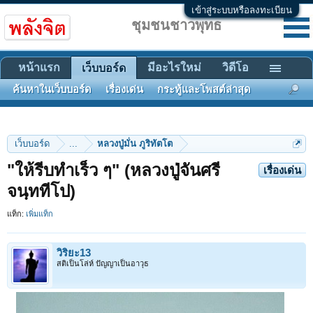
เข้าสู่ระบบหรือลงทะเบียน
ชุมชนชาวพุทธ
หน้าแรก
มีอะไรใหม่
วิดีโอ
เว็บบอร์ด
ค้นหาในเว็บบอร์ด
เรื่องเด่น
กระทู้และโพสต์ล่าสุด
เว็บบอร์ด
...
หลวงปู่มั่น ภูริทัตโต
"ให้รีบทำเร็ว ๆ" (หลวงปู่จันศรี
เรื่องเด่น
จนฺททีโป)
แท็ก:
เพิ่มแท็ก
วิริยะ13
สติเป็นโล่ห์ ปัญญาเป็นอาวุธ