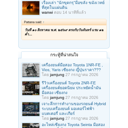
เรื่องเล่า "นักขุดกรุ"มือขลัง ขมังเวทย์
ที่สุดในแผ่นดิน
wanwi
ตอบ
14 นาทีที่แล้ว
Pattana said:
↑
วันที่ ๑๐ สิงหาคม พ.ศ. ๒๕๖๙ ตรงกับวันจันทร์ แรม ๑๒
ค่ำ…
กระทู้ที่น่าสนใจ
เครื่องยนต์มือสอง Toyota 1NR-FE ,
Vios, Yaris เซียงกง ญี่ปุ่นราคา???
โดย
jamjung
27 กรกฎาคม 2026
รีวิวเครื่องยนต์ Toyota 2NR-FE
เครื่องยนต์ยอดนิยม ประหยัดน้ำมัน
มือสอง เซียงกง
โดย
jamjung
27 กรกฎาคม 2026
เจาะลึกการทำงานของรถยนต์ Hybrid
ระบบเครื่องยนต์ มอเตอร์ไฟฟ้า
แบตเตอรี่ และเกียร์
โดย
jamjung
27 กรกฎาคม 2026
อะไหล่เซียงกง Toyota Seinta มือสอง