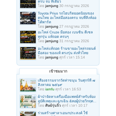
ครบ จบ ที่เดียว
โดย
jamjung
30 กรกฎาคม 2026
Toyota Prius รถไฮบริดยอดนิยมของ
คนไทย อะไหล่มือสองครบ จบที่สิงห์ออ
โต้พาร์ท
โดย
jamjung
27 กรกฎาคม 2026
อะไหล่ Cruze มือสอง เบนซิน ดีเซล
ทุกรุ่น แท้ถอด ครบๆ
โดย
jamjung
31 กรกฎาคม 2026
อะไหล่แท้ถอด ร้านขายอะไหล่รถยนต์
มือสอง ของแท้ ตรงรุ่น ส่งทั่วไทย
โดย
jamjung
ศุกร์ เวลา 15:14
เข้าชมมาก
เสียงธรรมจากวัดท่าขนุน วันศุกร์ที่ ๗
สิงหาคม ๒๕๖๙
โดย
iamfu
ศุกร์ เวลา 16:53
ผ้าป่าจัดหาเครื่องมือแพทย์สำหรับห้อง
อุบัติเหตุและฉุกเฉิน &หอผู้ป่วยวิกฤต...
โดย
ศิษย์รุ่นจิ๋ว
ศุกร์ เวลา 10:17
ร่วมสร้างศาลาเอนกประสงค์ ใช้