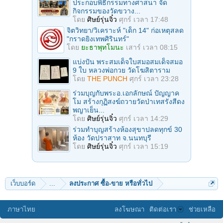
ประกอบพิธีกรรมทางศาสนา จัด
กิจกรรมของวัดขวาง...
โดย
ศิษย์รุ่นจิ๋ว
ศุกร์ เวลา 17:48
จิตวิทยา/วิเคราะห์ "เด็ก 14" ก่อเหตุสลด
"กราดยิงเทพศิรินทร์"
โดย
ยะธาพุทโมนะ
เสาร์ เวลา 08:15
แบ่งปัน พระสมเด็จใบสมอสมเด็จสมอ
9 ใบ หลวงพ่อกวย วัดโฆสิตาราม
โดย
THE PUNCH
ศุกร์ เวลา 23:28
ร่วมบุญกับพระอ.เอกลักษณ์ ปัญญาค
โม สร้างกุฏิสงฆ์ถวายวัดป่าเทสรังสีดง
พญาเย็น...
โดย
ศิษย์รุ่นจิ๋ว
ศุกร์ เวลา 14:29
ร่วมทําบุญสร้างห้องสุขาปลดทุกข์ 30
ห้อง วัดปราสาท จ.นนทบุรี
โดย
ศิษย์รุ่นจิ๋ว
ศุกร์ เวลา 15:19
เว็บบอร์ด
...
ลงประกาศ ซื้อ-ขาย หรือทั่วไป
ภาษาไทย
ลงโฆษณา
ติดต่อเรา
ช่วยเหลือ