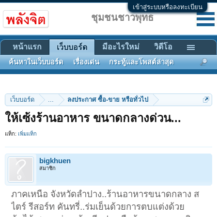
เข้าสู่ระบบหรือลงทะเบียน
ชุมชนชาวพุทธ
หน้าแรก
มีอะไรใหม่
วิดีโอ
เว็บบอร์ด
ค้นหาในเว็บบอร์ด
เรื่องเด่น
กระทู้และโพสต์ล่าสุด
เว็บบอร์ด
...
ลงประกาศ ซื้อ-ขาย หรือทั่วไป
ให้เซ้งร้านอาหาร ขนาดกลางด่วน...
แท็ก:
เพิ่มแท็ก
bigkhuen
สมาชิก
ภาคเหนือ จังหวัดลำปาง..ร้านอาหารขนาดกลาง ส
ไตร์ รีสอร์ท คันทรี่..ร่มเย็นด้วยการตบแต่งด้วย