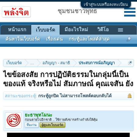
เข้าสู่ระบบหรือลงทะเบียน
ชุมชนชาวพุทธ
หน้าแรก
มีอะไรใหม่
วิดีโอ
เว็บบอร์ด
ค้นหาในเว็บบอร์ด
เรื่องเด่น
กระทู้และโพสต์ล่าสุด
เว็บบอร์ด
...
อภิญญา - สมาธิ
ประสบการณ์อภิญญา
ไขข้อสงสัย การปฏิบัติธรรมในกลุ่มนี้เป็น
ของแท้ จริงหรือไม่ สัมภาษณ์ คุณเจสัน ยัง
สถานะของกระทู้:
กระทู้ถูกปิด ไม่สามารถโพสต์ตอบกลับได้
ยะธาพุทโมนะ
ก่อนตายไปอีกชาติ .. ใช้กายสังขารสร้างกำลังให้คุ้ม
ทีมงาน
ผู้ดูแลเว็บบอร์ด