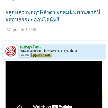
#ลูกหลวงพ่อฤๅษีลิงดำ
#กลุ่มนิพพานชาตินี้
#สอนธรรมะออนไลน์ฟรี
17 กุมภาพันธ์ 2025
ยะธาพุทโมนะ
ก่อนตายไปอีกชาติ .. ใช้กายสังขารสร้างกำลังให้คุ้ม
ทีมงาน
ผู้ดูแลเว็บบอร์ด