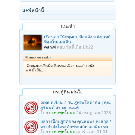
แชร์หน้านี้
แนะนำ
เรื่องเล่า "นักขุดกรุ"มือขลัง ขมังเวทย์
ที่สุดในแผ่นดิน
wanwi
ตอบ
วันนี้เมื่อ 10:22
Khamphee said:
↑
วัตถุมงคล ถือเป็น สิ่งมงคล สักการะอย่างหนึ่ง
แต่ ที่ เป็น…
กระทู้ที่น่าสนใจ
ถอดบทเรียน 7 วัน สู่พระโสดาบัน | คุณ
ภูรินนท์ สรวงยานนท์
โดย
ยะธาพุทโมนะ
24 กรกฎาคม 2026
ผลการฝึกปฎิบัติของ คุณธนพร หงสกุล /
ทรงกำลังใจระดับพระสกิทาคามีมรรค
โดย
ยะธาพุทโมนะ
เสาร์ เวลา 01:01