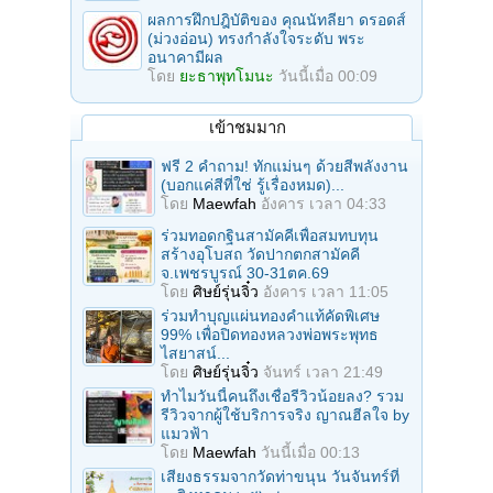
ผลการฝึกปฎิบัติของ คุณนัทลียา ดรอดส์
(ม่วงอ่อน) ทรงกำลังใจระดับ พระ
อนาคามีผล
โดย
ยะธาพุทโมนะ
วันนี้เมื่อ 00:09
เข้าชมมาก
ฟรี 2 คำถาม! ทักแม่นๆ ด้วยสีพลังงาน
(บอกแค่สีที่ใช่ รู้เรื่องหมด)...
โดย
Maewfah
อังคาร เวลา 04:33
ร่วมทอดกฐินสามัคคีเพื่อสมทบทุน
สร้างอุโบสถ วัดปากตกสามัคคี
จ.เพชรบูรณ์ 30-31ตค.69
โดย
ศิษย์รุ่นจิ๋ว
อังคาร เวลา 11:05
ร่วมทําบุญแผ่นทองคำแท้คัดพิเศษ
99% เพื่อปิดทองหลวงพ่อพระพุทธ
ไสยาสน์...
โดย
ศิษย์รุ่นจิ๋ว
จันทร์ เวลา 21:49
ทำไมวันนี้คนถึงเชื่อรีวิวน้อยลง? รวม
รีวิวจากผู้ใช้บริการจริง ญาณฮีลใจ by
แมวฟ้า
โดย
Maewfah
วันนี้เมื่อ 00:13
เสียงธรรมจากวัดท่าขนุน วันจันทร์ที่