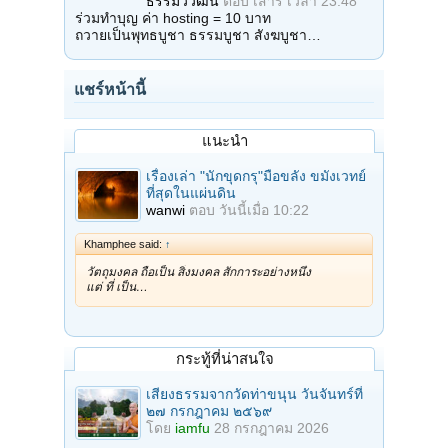
ธรรมวิวัฒน์
ตอบ
เสาร์ เวลา 23:48
ร่วมทำบุญ ค่า hosting = 10 บาท
ถวายเป็นพุทธบูชา ธรรมบูชา สังฆบูชา…
แชร์หน้านี้
แนะนำ
เรื่องเล่า "นักขุดกรุ"มือขลัง ขมังเวทย์
ที่สุดในแผ่นดิน
wanwi
ตอบ
วันนี้เมื่อ 10:22
Khamphee said:
↑
วัตถุมงคล ถือเป็น สิ่งมงคล สักการะอย่างหนึ่ง
แต่ ที่ เป็น…
กระทู้ที่น่าสนใจ
เสียงธรรมจากวัดท่าขนุน วันจันทร์ที่
๒๗ กรกฎาคม ๒๕๖๙
โดย
iamfu
28 กรกฎาคม 2026