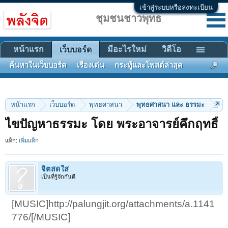
เข้าสู่ระบบหรือลงทะเบียน
ชุมชนชาวพุทธ
หน้าแรก
มีอะไรใหม่
วิดีโอ
เว็บบอร์ด
ค้นหาในเว็บบอร์ด
เรื่องเด่น
กระทู้และโพสต์ล่าสุด
หน้าแรก
เว็บบอร์ด
พุทธศาสนา
พุทธศาสนา และ ธรรมะ
ไขปัญหาธรรมะ โดย พระอาจารย์คึกฤทธิ์
แท็ก:
เพิ่มแท็ก
จิตสดใส
เป็นที่รู้จักกันดี
[MUSIC]http://palungjit.org/attachments/a.1141
776/[/MUSIC]