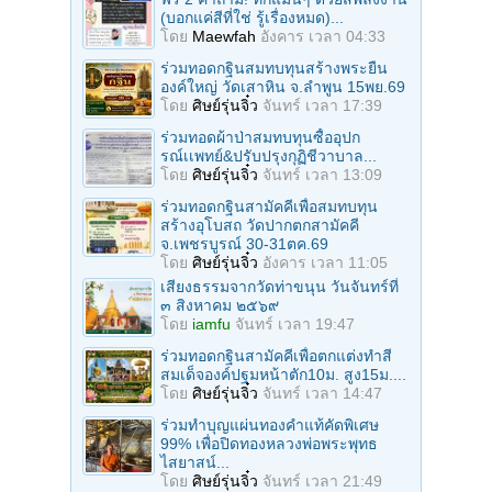
(บอกแค่สีที่ใช่ รู้เรื่องหมด)...
โดย
Maewfah
อังคาร เวลา 04:33
ร่วมทอดกฐินสมทบทุนสร้างพระยืน
องค์ใหญ่ วัดเสาหิน จ.ลําพูน 15พย.69
โดย
ศิษย์รุ่นจิ๋ว
จันทร์ เวลา 17:39
ร่วมทอดผ้าป่าสมทบทุนซื้ออุปก
รณ์เเพทย์&ปรับปรุงกุฏิชีวาบาล...
โดย
ศิษย์รุ่นจิ๋ว
จันทร์ เวลา 13:09
ร่วมทอดกฐินสามัคคีเพื่อสมทบทุน
สร้างอุโบสถ วัดปากตกสามัคคี
จ.เพชรบูรณ์ 30-31ตค.69
โดย
ศิษย์รุ่นจิ๋ว
อังคาร เวลา 11:05
เสียงธรรมจากวัดท่าขนุน วันจันทร์ที่
๓ สิงหาคม ๒๕๖๙
โดย
iamfu
จันทร์ เวลา 19:47
ร่วมทอดกฐินสามัคคีเพื่อตกแต่งทำสี
สมเด็จองค์ปฐมหน้าตัก10ม. สูง15ม....
โดย
ศิษย์รุ่นจิ๋ว
จันทร์ เวลา 14:47
ร่วมทําบุญแผ่นทองคำแท้คัดพิเศษ
99% เพื่อปิดทองหลวงพ่อพระพุทธ
ไสยาสน์...
โดย
ศิษย์รุ่นจิ๋ว
จันทร์ เวลา 21:49