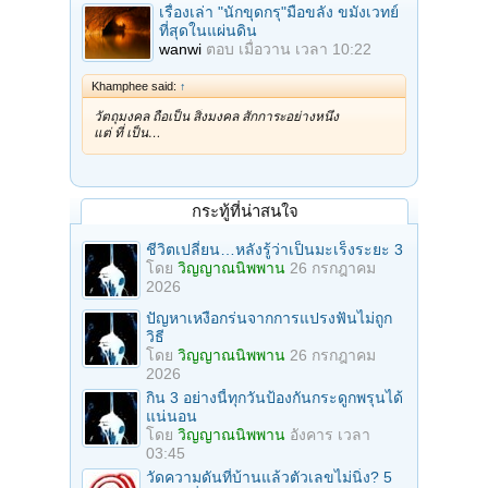
เรื่องเล่า "นักขุดกรุ"มือขลัง ขมังเวทย์
ที่สุดในแผ่นดิน
wanwi
ตอบ
เมื่อวาน เวลา 10:22
Khamphee said:
↑
วัตถุมงคล ถือเป็น สิ่งมงคล สักการะอย่างหนึ่ง
แต่ ที่ เป็น…
กระทู้ที่น่าสนใจ
ชีวิตเปลี่ยน…หลังรู้ว่าเป็นมะเร็งระยะ 3
โดย
วิญญาณนิพพาน
26 กรกฎาคม
2026
ปัญหาเหงือกร่นจากการแปรงฟันไม่ถูก
วิธี
โดย
วิญญาณนิพพาน
26 กรกฎาคม
2026
กิน 3 อย่างนี้ทุกวันป้องกันกระดูกพรุนได้
แน่นอน
โดย
วิญญาณนิพพาน
อังคาร เวลา
03:45
วัดความดันที่บ้านแล้วตัวเลขไม่นิ่ง? 5