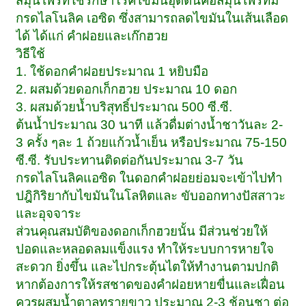
สมุนไพรที่ใช้รักษาโรคไขมันอุดตันคือสมุนไพรที่มี
กรดไลโนลิค เอซิด ซึ่งสามารถลดไขมันในเส้นเลือด
ได้ ได้แก่ คำฝอยและเก๊กฮวย
วิธีใช้
1. ใช้ดอกคำฝอยประมาณ 1 หยิบมือ
2. ผสมด้วยดอกเก็กฮวย ประมาณ 10 ดอก
3. ผสมด้วยน้ำบริสุทธิ์ประมาณ 500 ซี.ซี.
ต้นน้ำประมาณ 30 นาที แล้วดื่มต่างน้ำชาวันละ 2-
3 ครั้ง ๆละ 1 ถ้วยแก้วน้ำเย็น หรือประมาณ 75-150
ซี.ซี. รับประทานติดต่อกันประมาณ 3-7 วัน
กรดไลโนลิคแอซิด ในดอกคำฝอยย่อมจะเข้าไปทำ
ปฎิกิริยากับไขมันในโลหิตและ ขับออกทางปัสสาวะ
และอุจจาระ
ส่วนคุณสมบัติของดอกเก็กฮวยนั้น มีส่วนช่วยให้
ปอดและหลอดลมแข็งแรง ทำให้ระบบการหายใจ
สะดวก ยิ่งขึ้น และไปกระตุ้นไตให้ทำงานตามปกติ
หากต้องการให้รสชาดของคำฝอยหายขื่นและเฝื่อน
ควรผสมน้ำตาลทรายขาว ประมาณ 2-3 ช้อนชา ต่อ