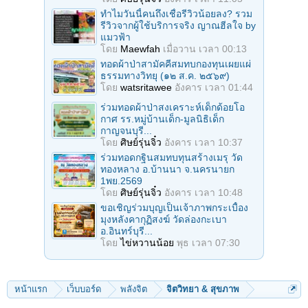
ทำไมวันนี้คนถึงเชื่อรีวิวน้อยลง? รวม
รีวิวจากผู้ใช้บริการจริง ญาณฮีลใจ by
แมวฟ้า
โดย
Maewfah
เมื่อวาน เวลา 00:13
ทอดผ้าป่าสามัคคีสมทบกองทุนเผยแผ่
ธรรมทางวิทยุ (๑๒ ส.ค. ๒๕๖๙)
โดย
watsritawee
อังคาร เวลา 01:44
ร่วมทอดผ้าป่าสงเคราะห์เด็กด้อยโอ
กาศ รร.หมู่บ้านเด็ก-มูลนิธิเด็ก
กาญจนบุรี...
โดย
ศิษย์รุ่นจิ๋ว
อังคาร เวลา 10:37
ร่วมทอดกฐินสมทบทุนสร้างเมรุ วัด
ทองหลาง อ.บ้านนา จ.นครนายก
1พย.2569
โดย
ศิษย์รุ่นจิ๋ว
อังคาร เวลา 10:48
ขอเชิญร่วมบุญเป็นเจ้าภาพกระเบื้อง
มุงหลังคากุฏิสงฆ์ วัดล่องกะเบา
อ.อินทร์บุรี...
โดย
ไข่หวานน้อย
พุธ เวลา 07:30
หน้าแรก
เว็บบอร์ด
พลังจิต
จิตวิทยา & สุขภาพ