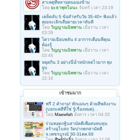
สาเหตุที่หลายคนมองข้าม
โดย
ยะธาพุทโมนะ
จันทร์ เวลา 23:19
เคล็ดลับ 5 ข้อสำหรับวัย 35-40+ ฟังแล้ว
คุณจะเลิกเสียดายเวลาทันที
โดย
วิญญาณนิพพาน
เมื่อวาน เวลา
03:39
ไตวายเฉียบพลัน 4 อาการเตือนที่คุณ
ต้องรู้
โดย
วิญญาณนิพพาน
เมื่อวาน เวลา
03:45
หยุดกิน 3 อย่างนี้น้ำหนักลดไวมาก พุง
ยุบ
โดย
วิญญาณนิพพาน
เมื่อวาน เวลา
22:16
เข้าชมมาก
ฟรี 2 คำถาม! ทักแม่นๆ ด้วยสีพลังงาน
(บอกแค่สีที่ใช่ รู้เรื่องหมด)...
โดย
Maewfah
อังคาร เวลา 04:33
ร่วมทอดกฐินสามัคคีเพื่อสมทบทุน
สร้างอุโบสถ วัดปากตกสามัคคี
จ.เพชรบูรณ์ 30-31ตค.69
โดย
ศิษย์รุ่นจิ๋ว
อังคาร เวลา 11:05