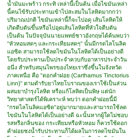
น้ำมันมะพร้าว กระทิ เหล่านี้เป็นต้น เมื่อไขมันเหล่า
นี้คนไข้รับประทานเข้าไปสะสมในโลหิตมากกว่า
ปริมาณปกติ ไขมันเหล่านี้ก็จะไปอดุ เส้นโลหิตให้
เกิดตีบตันขึ้นหรือไปอุดเส้นโลหิตที่หัวใจตีบตัน
เป็นต้น ในปัจจุบันนายแพทย์ชาวอังกฤษได้ค้นพบว่า
"หัวหอมสดๆ และกระเทียมสดๆ" นั้นมีกรดไลโนลิค
แอซิด สามารถใช้ลดไขมันในโลหิตได้เป็นอย่างดี
โดยรับประทานเป็นประจำควบกับอาหารประจำวัน
อนึ่ง สำหรับสมุนไพรของไทยเราซึ่งขึ้นในจังหวัด
ภาคเหนือ คือ "ดอกคำฝอย (Carthamus Tinctorius
Linn)" ตามตำรับยาไทยโบราณของเราใช้เป็นส่วน
ผสมยาบำรุงโลหิต หรือแก้โลหิตเป็นพิษ แต่นัก
วิทยาศาสตร์ได้พิเคราะห์ พบว่า ดอกคำฝอยนี้มี
"กรดไลโนลิคแอซิด"อยู่มากมายและสามารถใช้ลด
ไขมันในโลหิตได้เป็นอย่างดี ฉะนั้นหากผู้ใดไม่ชอบ
รสหรือกลิ่นของ กระเทียมหรือหัวหอม ก็ควรใช้ดอก
คำฝอยชงน้ำรับประทานก็ได้ผลในการลดไขมันใน