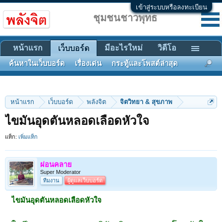
เข้าสู่ระบบหรือลงทะเบียน
ชุมชนชาวพุทธ
หน้าแรก
มีอะไรใหม่
วิดีโอ
เว็บบอร์ด
ค้นหาในเว็บบอร์ด
เรื่องเด่น
กระทู้และโพสต์ล่าสุด
หน้าแรก
เว็บบอร์ด
พลังจิต
จิตวิทยา & สุขภาพ
ไขมันอุดตันหลอดเลือดหัวใจ
แท็ก:
เพิ่มแท็ก
ผ่อนคลาย
Super Moderator
ทีมงาน
ผู้ดูแลเว็บบอร์ด
ไขมันอุดตันหลอดเลือดหัวใจ