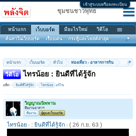
เข้าสู่ระบบหรือลงทะเบียน
ชุมชนชาวพุทธ
หน้าแรก
มีอะไรใหม่
วิดีโอ
เว็บบอร์ด
ค้นหาในเว็บบอร์ด
เรื่องเด่น
กระทู้และโพสต์ล่าสุด
หน้าแรก
เว็บบอร์ด
ทั่วไป
ท่องเที่ยว - อาหารการกิน
ไทรน้อย : ยินดีที่ได้รู้จัก
วีดีโอ
แท็ก:
ยินดีที่ได้รู้จัก
ไทรน้อย
แก้ไข
วิญญาณนิพพาน
ทีมงานอาสาฯ
ทีมงาน
ผู้ดูแลเว็บบอร์ด
ไทรน้อย
:
ยินดีที่ได้รู้จัก
( 26 ก.ย. 63 )