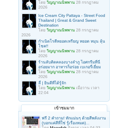
โดย
วิญญาณนิพพาน
28 กรกฎาคม
2026
Ice Cream City Pattaya - Street Food
Thailand | Great & Grand Sweet
Destination
โดย
วิญญาณนิพพาน
28 กรกฎาคม
2026
กำเนิดโรตีหยอดเหรียญ หยอด หมุน ลุ้น
โชค!!
โดย
วิญญาณนิพพาน
28 กรกฎาคม
2026
ร้านลับติดคลองบางลำภู ไอศกรีมที่นี่
อร่อยมาก อาหารก็อร่อย เบเกอรี่เยี่ยม
โดย
วิญญาณนิพพาน
28 กรกฎาคม
2026
ลี้ | ยินดีที่ได้รู้จัก
โดย
วิญญาณนิพพาน
เมื่อวาน เวลา
22:04
เข้าชมมาก
ฟรี 2 คำถาม! ทักแม่นๆ ด้วยสีพลังงาน
(บอกแค่สีที่ใช่ รู้เรื่องหมด)...
โดย
Maewfah
อังคาร เวลา 04:33