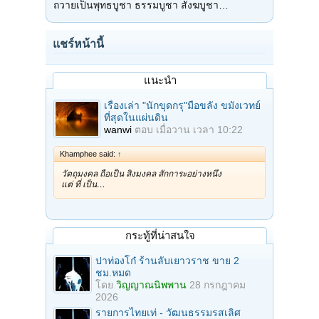
ถวายเป็นพุทธบูชา ธรรมบูชา สังฆบูชา…
แชร์หน้านี้
แนะนำ
เรื่องเล่า "นักขุดกรุ"มือขลัง ขมังเวทย์
ที่สุดในแผ่นดิน
wanwi
ตอบ
เมื่อวาน เวลา 10:22
Khamphee said:
↑
วัตถุมงคล ถือเป็น สิ่งมงคล สักการะอย่างหนึ่ง
แต่ ที่ เป็น…
กระทู้ที่น่าสนใจ
ปาท่องโก๋ ร้านลับเยาวราช ขาย 2
ชม.หมด
โดย
วิญญาณนิพพาน
28 กรกฎาคม
2026
รายการไทยเท่ - วัฒนธรรมรสเลิศ