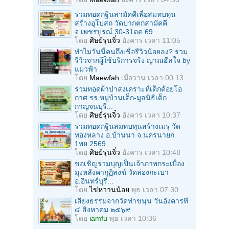
ร่วมทอดกฐินสามัคคีเพื่อสมทบทุน
สร้างอุโบสถ วัดปากตกสามัคคี
จ.เพชรบูรณ์ 30-31ตค.69
โดย
ศิษย์รุ่นจิ๋ว
อังคาร เวลา 11:05
ทำไมวันนี้คนถึงเชื่อรีวิวน้อยลง? รวม
รีวิวจากผู้ใช้บริการจริง ญาณฮีลใจ by
แมวฟ้า
โดย
Maewfah
เมื่อวาน เวลา 00:13
ร่วมทอดผ้าป่าสงเคราะห์เด็กด้อยโอ
กาศ รร.หมู่บ้านเด็ก-มูลนิธิเด็ก
กาญจนบุรี...
โดย
ศิษย์รุ่นจิ๋ว
อังคาร เวลา 10:37
ร่วมทอดกฐินสมทบทุนสร้างเมรุ วัด
ทองหลาง อ.บ้านนา จ.นครนายก
1พย.2569
โดย
ศิษย์รุ่นจิ๋ว
อังคาร เวลา 10:48
ขอเชิญร่วมบุญเป็นเจ้าภาพกระเบื้อง
มุงหลังคากุฏิสงฆ์ วัดล่องกะเบา
อ.อินทร์บุรี...
โดย
ไข่หวานน้อย
พุธ เวลา 07:30
เสียงธรรมจากวัดท่าขนุน วันอังคารที่
๔ สิงหาคม ๒๕๖๙
โดย
iamfu
พุธ เวลา 10:36