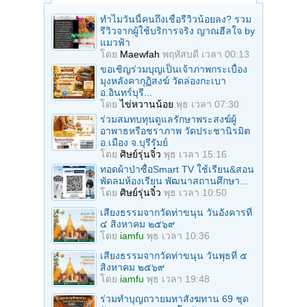
ทำไมวันนี้คนถึงเชื่อรีวิวน้อยลง? รวม
รีวิวจากผู้ใช้บริการจริง ญาณฮีลใจ by
แมวฟ้า
โดย
Maewfah
พฤหัสบดี เวลา 00:13
ขอเชิญร่วมบุญเป็นเจ้าภาพกระเบื้อง
มุงหลังคากุฏิสงฆ์ วัดล่องกะเบา
อ.อินทร์บุรี...
โดย
ไข่หวานน้อย
พุธ เวลา 07:30
ร่วมสมทบทุนดูแลรักษาพระสงฆ์ผู้
อาพาธหรือชราภาพ วัดประชานิรมิต
อ.เมือง จ.บุรีรัมย์
โดย
ศิษย์รุ่นจิ๋ว
พุธ เวลา 15:16
ทอดผ้าป่าซื้อSmart TV ใช้เรียน&สอน
พัดลมห้องเรียน พัฒนาสถานศึกษา...
โดย
ศิษย์รุ่นจิ๋ว
พุธ เวลา 10:50
เสียงธรรมจากวัดท่าขนุน วันอังคารที่
๔ สิงหาคม ๒๕๖๙
โดย
iamfu
พุธ เวลา 10:36
เสียงธรรมจากวัดท่าขนุน วันพุธที่ ๕
สิงหาคม ๒๕๖๙
โดย
iamfu
พุธ เวลา 19:48
ร่วมทําบุญถวายมหาสังฆทาน 69 ชุด