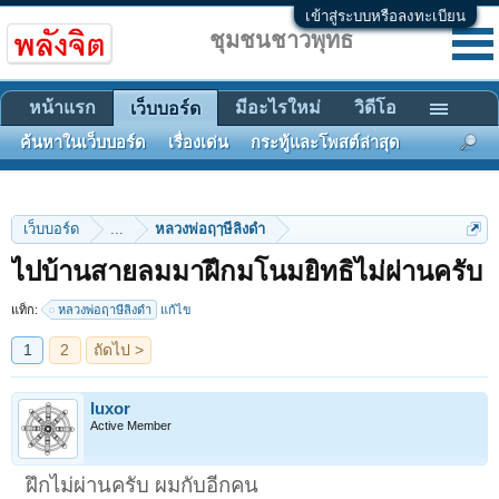
เข้าสู่ระบบหรือลงทะเบียน
ชุมชนชาวพุทธ
หน้าแรก
มีอะไรใหม่
วิดีโอ
เว็บบอร์ด
ค้นหาในเว็บบอร์ด
เรื่องเด่น
กระทู้และโพสต์ล่าสุด
เว็บบอร์ด
...
หลวงพ่อฤๅษีลิงดำ
1
2
ถัดไป >
ไปบ้านสายลมมาฝึกมโนมยิทธิไม่ผ่านครับ
แท็ก:
หลวงพ่อฤาษีลิงดำ
แก้ไข
luxor
Active Member
ฝึกไม่ผ่านครับ ผมกับอีกคน