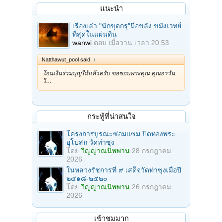
แนะนำ
เรื่องเล่า "นักขุดกรุ"มือขลัง ขมังเวทย์
ที่สุดในแผ่นดิน
wanwi
ตอบ
เมื่อวาน เวลา 20:53
Natthawut_pool said:
↑
โอนเงินร่วมบุญให้แล้วครับ ขอขอบพระคุณ คุณอาวัน
วิ…
กระทู้ที่น่าสนใจ
โครงการบูรณะซ่อมแซม ปิดทองพระ
อุโบสถ วัดท่าซุง
โดย
วิญญาณนิพพาน
28 กรกฎาคม
2026
ในหลวงรัชการที่ ๙ เสด็จวัดท่าซุงเมื่อปี
๒๕๑๘-๒๕๒๐
โดย
วิญญาณนิพพาน
26 กรกฎาคม
2026
เข้าชมมาก