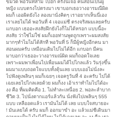
ขมวด พอวันที่สาม ไปอีก ครั้งนี้เจอ คนสอนเป็นผู้
หญิง แบบตรงไปตรงมา เขาบอกเธอวางอารมณืผิด
ผมก็ เออผิดยังไง ลองมานั่งคิดๆ เราอยากเห็นนี่เอง
เราเลยไม่ได้ พอวันที่ 4 เจอแม่ชี ตรงจริสผมเลยครับ
แกบอก เธออะสงสัยฝึกยังไงก็ไม่ได้หรอก แบบนี้อะ
สงสัย ว่าใช่ไม่ใช่ ผมก็เออท่านพูดถูกเพราะผมสงสัย
มากๆทำไมไม่ได้สักที พอวันที่ 5 ก็มีผู้หญิงอีกคน มา
สอนผมครับ เหมือนเดิมไปไม่ได้อีก แกบอก มีคน
มาบอกว่าเธออะวางอารมณ์ผิด ผมก็ถอดใจเลย
เพราะผมพาเพื่อนไปเพื่อนผมได้ไปไกลแล้ว วันรุ่งขึ้น
ผมมาแบบถอดใจแบบทั้งดุ้นเลย แบบเออไม่นั่งละ
ไปฟังดูเพลินๆ ผมก็เฉยๆ เจอครูวันที่ 4 อะครับ ไปได้
เฉยเลยไปไกลเลยด้วย ผมก็งง เอ้าเราทำไมไปได้อะ
งง คือ ที่ผมคิดคือ 1. ไม่ทำละเหนื่อย 2. พอละลำบาก
ชีวิต 3. ไปนั่งตากแอร์แล้วกัน นั่งฟังไปเพลินๆ 555
แบบ เหลืออดแล้ว เรามันไม่ได้ เลย แบบใจสบายอะ
! มันเลยได้ ครับ ผมก็ ออกมาขำ อะ แล้วแม่ชีเดินมา
ถามผมเป็นไงไปได้ไหม ไปได้เฉยเลย อะ งง คือ เรา