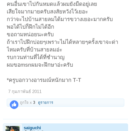
คนอื่นเขาไปกันหมดแล้วผมยังมืดอยู่เลย
เสียใจมากมายครับสงสัยหวังไว้เยอะ
กว่าจะไปบ้านสายลมได้มารขวางเยอะมากครับ
พอได้ไปก็ฝึกไม่ได้อีก
ขอถามหน่อยนะครับ
ถ้าเราไปฝึกบ่อยๆเพราะไม่ได้หลายๆครั้งเขาจะด่า
ไหมครับที่บ้านสายลมอ่ะ
รบกวนท่านที่ได้ที่ชํานาญ
ผมขอmsnผมจะฝึกษาอ่ะครับ
*ครูบอกวางอารมณ์หนักมาก T-T
7 กุมภาพันธ์ 2011
ถูกใจ x
3
ดูรายการ
saiguchi