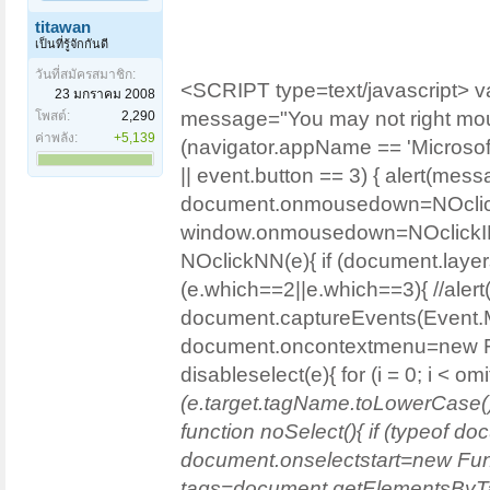
titawan
เป็นที่รู้จักกันดี
วันที่สมัครสมาชิก:
<SCRIPT type=text/javascript> var 
23 มกราคม 2008
message="You may not right mouse 
โพสต์:
2,290
ค่าพลัง:
+5,139
(navigator.appName == 'Microsoft I
|| event.button == 3) { alert(messag
document.onmousedown=NOclic
window.onmousedown=NOclickIE;
NOclickNN(e){ if (document.laye
(e.which==2||e.which==3){ //alert(
document.captureEvents(Even
document.oncontextmenu=new Funct
disableselect(e){ for (i = 0; i < o
(e.target.tagName.toLowerCase())) 
function noSelect(){ if (typeof d
document.onselectstart=new Func
tags=document.getElementsByTagName