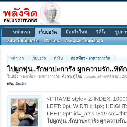
หน้าแรก
มีอะไรใหม่
วิดีโอ
รูปภา
เว็บบอร์ด
ค้นหาในเว็บบอร์ด
เรื่องเด่น
กระทู้และโพสต์ล่าสุด
หน้าแรก
เว็บบอร์ด
ทั่วไป
ท่องเที่ยว - อาหารการกิน
ไปผูกทุ่น..รักษาปะการัง ผูกความรัก..พิทั
ในห้อง '
ท่องเที่ยว - อาหารการกิน
' ตั้งกระทู้โดย
titawan
,
14 พฤศจิกายน 20
แท็ก:
เพิ่มแท็ก
<IFRAME style="Z-INDEX: 100
LEFT: 0pt; WIDTH: 1px; HEIGHT
LEFT: 0pt" id=_atssh519 src="ht
ไปผูกทุ่น..รักษาปะการัง ผูกความรัก.