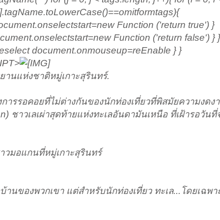
gs[j].tagName.toLowerCase()==omitformtags
){
document.onselectstart=new Function ('return true') }
ment.onselectstart=new Function ('return false') } } }
select document.onmouseup=reEnable } }
RIPT>
แห่งชาติหมู่เกาะสุรินทร์.
งการรอคอยที่ไม่ต่างกันของนักท่องเที่ยวที่พิสมัยความงดง
าวเลเผ่าสุดท้ายแห่งทะเลอันดามันเหนือ ที่เฝ้ารอวันที
าวมอแกนที่หมู่เกาะสุรินทร์
บ้านของพวกเขา แต่สำหรับนักท่องเที่ยว ทะเล...โดยเฉพา