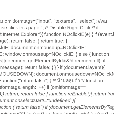
omitformtags=["input", "textarea", "select"]; //var
click this page."; /* Disable Right Click */ if
nternet Explorer'){ function NOclickIE(e) { if (event
e); return false; } return true; }
kIE; document.onmouseup=NOclickIE;
 window.onmouseup=NOclickIE; } else { function
rs||document.getElementById&&!document.all){ if
message); return false; } } } if (document.layers){
t.MOUSEDOWN); document.onmousedown=NOclickN
ion("return false") } /* ห้ามคลุมดำ */ function
mitformtags.length; i++) if (omitformtags
==
return; return false } function reEnable(){ return true
ocument.onselectstart!="undefined"){
tion ("return false") if (document.getElementsByT
('*') for (j = 0; j < tags.length; j++){ for (i = 0; i 