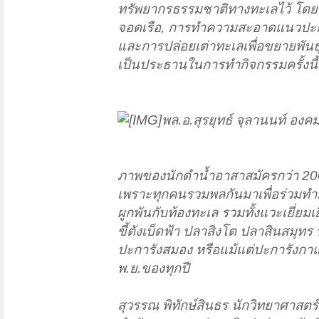
ทรัพยากรธรรมชาติทางทะเลไว้ โดยมี
จอดเรือ, การทำความสะอาดแนวปะการ
และการปล่อยเต่าทะเลเพื่อขยายพันธุ์
เป็นประธานในการทำกิจกรรมครั้งนี้
พล.อ.สุรยุทธ์ จุลานนท์ องค
ภาพของนักดำน้ำอาสาสมัครกว่า 200 
เพราะทุกคนรวมพลกันมาเพื่อร่วมทำก
ผูกพันกับท้องทะเล รวมทั้งแวะเยี่ยมเ
ขี้ตังเบ็ดฟ้า ปลาสิงโต ปลาสินสมุท
ปะการังสมอง หรือแม้แต่ปะการังกาแล็
พ.ย.ของทุกปี
สุวรรณ พิทักษ์สินธร นักวิทยาศาส