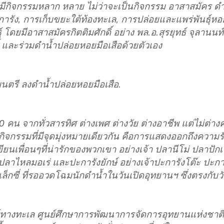
กิจกรรมหลาก หลาย ไม่ว่าจะเป็นกิจกรรม อาสาสมัคร ดำน้
ัง, การเก็บขยะใต้ท้องทะเล, การปล่อยและแพร่พันธุ์หอย
 โดยมีอาสาสมัครกิตติมศักดิ์ อย่าง พล.อ.สุรยุทธ์ จุลานน
 และร่วมดำน้ำปล่อยหอยมือเสือด้วยตัวเอง
มนตรี ลงดำน้ำปล่อยหอยมือเสือ.
คน จากทั่วสารทิศ ต่างเพศ ต่างวัย ต่างอาชีพ แต่ไม่ต่าง
ิจกรรมที่มีจุดมุ่งหมายเดียวกัน คือการแสดงออกถึงความ
ยียนเพื่อนๆที่น่ารักของพวกเขา อย่างเจ้า ปลานีโม่ ปลาปักเ
ร ปลาไหลมอเร่ และปะการังยักษ์ อย่างเจ้าปะการังโต๊ะ ปะก
กซี่ ที่รออวดโฉมนักดำน้ำในวันเปิดอุทยานฯ ซึ่งตรงกับวั
ตร์ทางทะเล ศูนย์ศึกษาการพัฒนาการจัดการอุทยานแห่งชาต