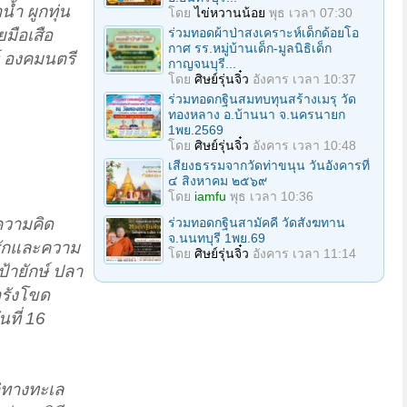
ำ ผูกทุ่น
โดย
ไข่หวานน้อย
พุธ เวลา 07:30
ร่วมทอดผ้าป่าสงเคราะห์เด็กด้อยโอ
มือเสือ
กาศ รร.หมู่บ้านเด็ก-มูลนิธิเด็ก
ท์ องคมนตรี
กาญจนบุรี...
โดย
ศิษย์รุ่นจิ๋ว
อังคาร เวลา 10:37
ร่วมทอดกฐินสมทบทุนสร้างเมรุ วัด
ทองหลาง อ.บ้านนา จ.นครนายก
1พย.2569
โดย
ศิษย์รุ่นจิ๋ว
อังคาร เวลา 10:48
เสียงธรรมจากวัดท่าขนุน วันอังคารที่
๔ สิงหาคม ๒๕๖๙
โดย
iamfu
พุธ เวลา 10:36
ความคิด
ร่วมทอดกฐินสามัคคี วัดสังฆทาน
จ.นนทบุรี 1พย.69
รักและความ
โดย
ศิษย์รุ่นจิ๋ว
อังคาร เวลา 11:14
ป้ายักษ์ ปลา
ารังโขด
นที่ 16
ิทางทะเล