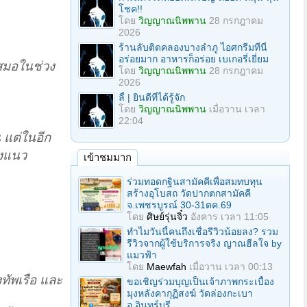
โชค!!
โดย
วิญญาณนิพพาน
28 กรกฎาคม
2026
ร้านลับติดคลองบางลำภู ไอศกรีมที่นี่
อร่อยมาก อาหารก็อร่อย เบเกอรี่เยี่ยม
งสมอในช่วง
โดย
วิญญาณนิพพาน
28 กรกฎาคม
2026
ลี้ | ยินดีที่ได้รู้จัก
โดย
วิญญาณนิพพาน
เมื่อวาน เวลา
22:04
 แต่ในอีก
องแนว
เข้าชมมาก
ร่วมทอดกฐินสามัคคีเพื่อสมทบทุน
สร้างอุโบสถ วัดปากตกสามัคคี
จ.เพชรบูรณ์ 30-31ตค.69
โดย
ศิษย์รุ่นจิ๋ว
อังคาร เวลา 11:05
ทำไมวันนี้คนถึงเชื่อรีวิวน้อยลง? รวม
รีวิวจากผู้ใช้บริการจริง ญาณฮีลใจ by
แมวฟ้า
โดย
Maewfah
เมื่อวาน เวลา 00:13
งทัพเรือ และ
ขอเชิญร่วมบุญเป็นเจ้าภาพกระเบื้อง
มุงหลังคากุฏิสงฆ์ วัดล่องกะเบา
อ.อินทร์บุรี...