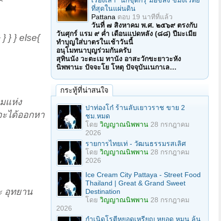
เรื่องเล่า "นักขุดกรุ"มือขลัง ขมังเวทย์
ที่สุดในแผ่นดิน
Pattana
ตอบ
19 นาทีที่แล้ว
วันที่ ๗ สิงหาคม พ.ศ. ๒๕๖๙ ตรงกับ
วันศุกร์ แรม ๙ ค่ำ เดือนแปดหลัง (๘๘) ปีมะเมีย
 } } else{
ทำบุญใส่บาตรในเช้าวันนี้
อนุโมทนาบุญร่วมกันครับ
สุทินนัง วะตะเม ทานัง อาสะวักขะยาวะหัง
นิพพานะ ปัจจะโย โหตุ ปัจจุบันเนกาเล…
กระทู้ที่น่าสนใจ
ามแห่ง
ปาท่องโก๋ ร้านลับเยาวราช ขาย 2
่จะได้ออกหา
ชม.หมด
โดย
วิญญาณนิพพาน
28 กรกฎาคม
2026
รายการไทยเท่ - วัฒนธรรมรสเลิศ
โดย
วิญญาณนิพพาน
28 กรกฎาคม
2026
Ice Cream City Pattaya - Street Food
Thailand | Great & Grand Sweet
ะ อุทยาน
Destination
โดย
วิญญาณนิพพาน
28 กรกฎาคม
2026
กำเนิดโรตีหยอดเหรียญ หยอด หมุน ลุ้น