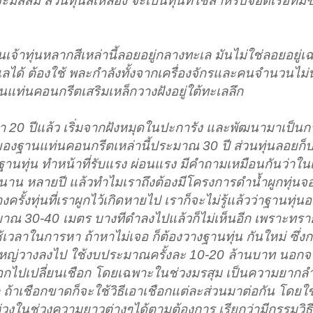
สีส้ม ส่วนทุ่นสีเหลือง จะเป็นทุ่นที่ใช้สำหรับจอดเรือที่
จ้าทุ่นหลากสีเหล่านี้ลอยอยู่กลางทะเล มันไม่ใช่ลอยอยู่เฉ
เลได้ ต้องใช้ พละกำลังทั้งจากเครื่องจักรและคนจำนวนไม
ป็นแท่นคอนกรีตเสริมเหล็กวางฝังอยู่ใต้ทะเลลึก
า 20 ปีแล้ว เริ่มจากฝังหมุดในปะการัง และพัฒนามาเป็น
นของฐานแท่นคอนกรีตเหล่านี้ประมาณ 30 ปี ส่วนทุ่นลอยก
ที่ฐานทุ่น ทำหน้าที่รับแรง ผ่อนแรง มีคำถามเหมือนกันว่าในเ
งนาน หลายปี แล้วทำไมเราถึงต้องมีโครงการดำน้ำผูกทุ่นจอ
บางครั้งทุ่นที่เราผูกไว้เกิดหายไป เราก็จะไม่รู้แล้วว่าฐานทุ่
ณ 30-40 เมตร บางทีดำลงไปแล้วก็ไม่เห็นอีก เพราะทรายที
เวลาในการหา ถ้าหาไม่เจอ ก็ต้องวางฐานทุ่น กันใหม่ ซึ่
ดใหญ่วางลงไป ใช้งบประมาณครั้งละ 10-20 ล้านบาท นอกจา
งออกไปเปลี่ยนเชือก โดยเฉพาะในช่วงมรสุม เป็นความยาก
 ถ้าเชือกขาดก็จะใช้วิธีเอาเชือกแต่ละส่วนมาต่อกัน โดยใช
่วงในช่วงความยาวต่างๆได้ตามต้องการ เรียกว่ามีกรรมวิธี