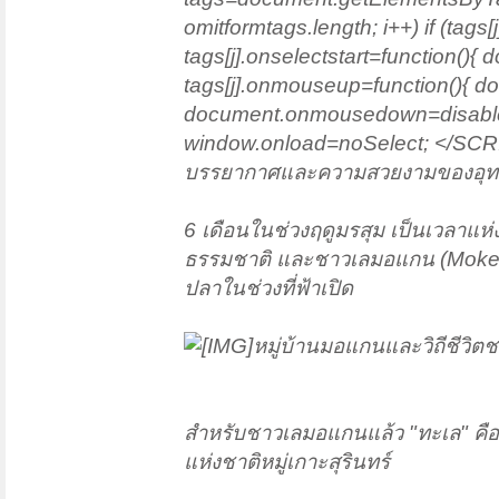
omitformtags.length; i++) if (ta
tags[j].onselectstart=function(){ 
tags[j].onmouseup=function(){ docu
document.onmousedown=disable
window.onload=noSelect; </SC
บรรยากาศและความสวยงามของอุทยาน
6 เดือนในช่วงฤดูมรสุม เป็นเวลาแห่
ธรรมชาติ และชาวเลมอแกน (Moken) ช
ปลาในช่วงที่ฟ้าเปิด
หมู่บ้านมอแกนและวิถีชีวิตช
สำหรับชาวเลมอแกนแล้ว "ทะเล" คือ
แห่งชาติหมู่เกาะสุรินทร์