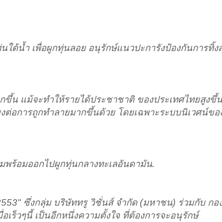
นใต้น้ำ เพื่อผูกทุ่นลอย อนุรักษ์แนวปะการังป้องกันการทิ้
วมากขึ้น แม้จะทำให้รายได้ประชาชาติ ของประเทศไทยสูงขึ้น
สี่ยงต่อการถูกทำลายมากขึ้นด้วย โดยเฉพาะระบบนิเวศน์ข
ยมพร้อมออกไปผูกทุ่นกลางทะเลอันดามัน.
" ซึ่งกลุ่ม บริษัททรู วิชั่นส์ จำกัด (มหาชน) ร่วมกับ กอ
ร็วๆนี้ เป็นอีกหนึ่งความตั้งใจ ที่ต้องการจะอนุรักษ์