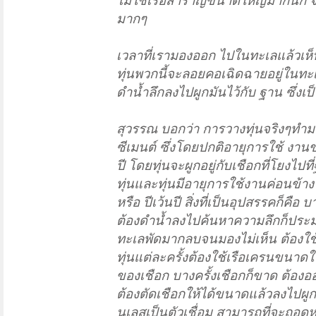
ไม่ใช่เรือสำราญขนาดใหญ่มากนัก จะมี
มากๆ
เวลาที่เรามองออก ไปในทะเลแล้วเห็นเ
ทุ่นพวกนี้จะลอยคอเฉิดฉายอยู่ในทะ
ดำน้ำลึกลงไปผูกมันไว้กับ ฐาน ซึ่งเ
สุวรรณ บอกว่า การวางทุ่นจริงๆทำม
ซีเมนต์ ซึ่งโดยปกติอายุการใช้ งา
ปี โดยทุ่นจะผูกอยู่กับเชือกที่โยงไป
ทุ่นและทุ่นมีอายุการใช้งานค่อนข้า
หรือ ปีเว้นปี สิ่งที่เป็นอุปสรรคก็คือ 
ต้องดำน้ำลงไปค้นหาความลึกก็ประมา
ทะเลพัดมากลบจนมองไม่เห็น ต้องใช้
ทุ่นแต่ละครั้งต้องใช้เรือเครนขนา
ของเชือก บางครั้งเชือกก็ขาด ต้อ
ต้องตัดเชือกให้ได้ขนาดแล้วลงไปผูก
นเลสเป็นตัวเชื่อม สามารถที่จะถอดห