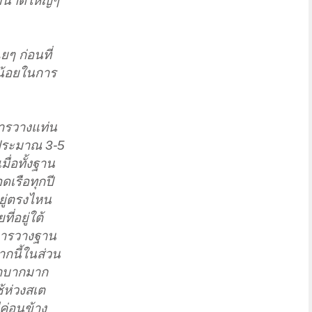
มีขนาดใหญ่ๆ
ยๆ ก่อนที่
่น้อยในการ
การวางแท่น
็ประมาณ 3-5
มื่อทั้งฐาน
ดเรือทุกปี
นอยู่ตรงไหน
่อยู่ใต้
งการวางฐาน
กนี้ในส่วน
ลำบากมาก
้ห่วงสเต
ค่อนข้าง