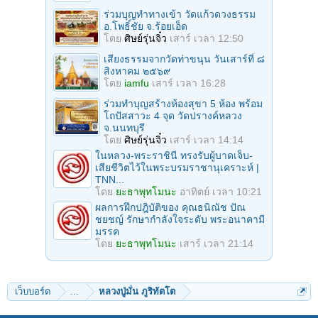
ร่วมบุญทําทางเข้า วัดแก้วดวงธรรม
อ.โพธิ์ชัย จ.ร้อยเอ็ด
โดย
ศิษย์รุ่นจิ๋ว
เสาร์ เวลา 12:50
เสียงธรรมจากวัดท่าขนุน วันเสาร์ที่ ๘
สิงหาคม ๒๕๖๙
โดย
iamfu
เสาร์ เวลา 16:28
ร่วมทําบุญสร้างห้องสุขา 5 ห้อง พร้อม
โถปัสสาวะ 4 จุด วัดปรางค์หลวง
จ.นนทบุรี
โดย
ศิษย์รุ่นจิ๋ว
เสาร์ เวลา 14:14
ในหลวง-พระราชินี ทรงรับผู้บาดเจ็บ-
เสียชีวิตไว้ในพระบรมราชานุเคราะห์ |
TNN...
โดย
ยะธาพุทโมนะ
อาทิตย์ เวลา 10:21
ผลการฝึกปฎิบัติของ คุณธนิณัช ปัณ
ชยชญ์ รักษากำลังใจระดับ พระอนาคามี
มรรค
โดย
ยะธาพุทโมนะ
เสาร์ เวลา 21:14
เว็บบอร์ด
...
หลวงปู่มั่น ภูริทัตโต