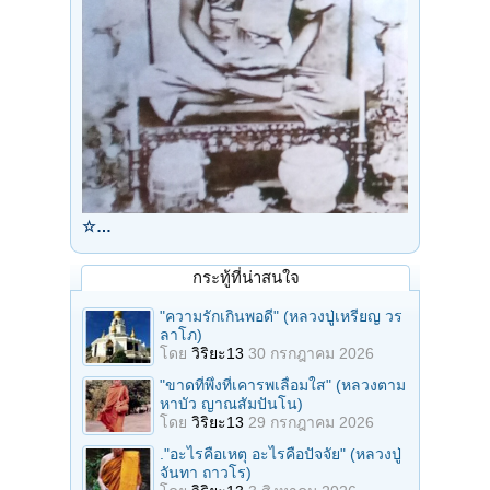
☆…
กระทู้ที่น่าสนใจ
"ความรักเกินพอดี" (หลวงปู่เหรียญ วร
ลาโภ)
โดย
วิริยะ13
30 กรกฎาคม 2026
"ขาดที่พึ่งที่เคารพเลื่อมใส" (หลวงตาม
หาบัว ญาณสัมปันโน)
โดย
วิริยะ13
29 กรกฎาคม 2026
."อะไรคือเหตุ อะไรคือปัจจัย" (หลวงปู่
จันทา ถาวโร)