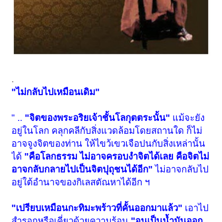
.
"ไม่กลับไปเหมือนเดิม"
" ..
"จิตของพระอริยเจ้าชั้นโลกุตตระนั้น"
แม้จะยัง
อยู่ในโลก คลุกคลีกับสิ่งแวดล้อมโดยสถานใด ก็ไม่
อาจจูงจิตของท่าน ให้ไขว้เขวเจือปนกับสิ่งเหล่านั้น
ได้
"คือโลกธรรม ไม่อาจครอบงำจิตได้เลย คือจิตไม่
อาจกลับกลายไปเป็นจิตปุถุชนได้อีก"
ไม่อาจกลับไป
อยู่ใต้อำนาจของกิเลสตัณหาได้อีก ฯ
"เปรียบเหมือนกะทิมะพร้าวที่คั้นออกมาแล้ว"
เอาไป
สำรอกหรือเคี่ยวด้วยความร้อน
"จนเป็นนํ้ามันออก