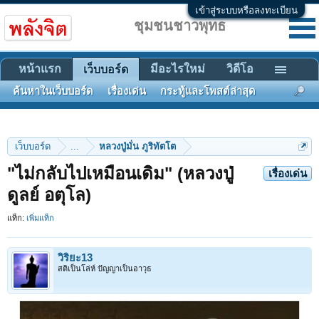
เข้าสู่ระบบหรือลงทะเบียน
ชุมชนชาวพุทธ
หน้าแรก
มีอะไรใหม่
วิดีโอ
เว็บบอร์ด
ค้นหาในเว็บบอร์ด
เรื่องเด่น
กระทู้และโพสต์ล่าสุด
เว็บบอร์ด
...
หลวงปู่มั่น ภูริทัตโต
"ไม่กลับไปเหมือนเดิม" (หลวงปู่
เรื่องเด่น
ดูลย์ อตุโล)
แท็ก:
เพิ่มแท็ก
วิริยะ13
สติเป็นโล่ห์ ปัญญาเป็นอาวุธ