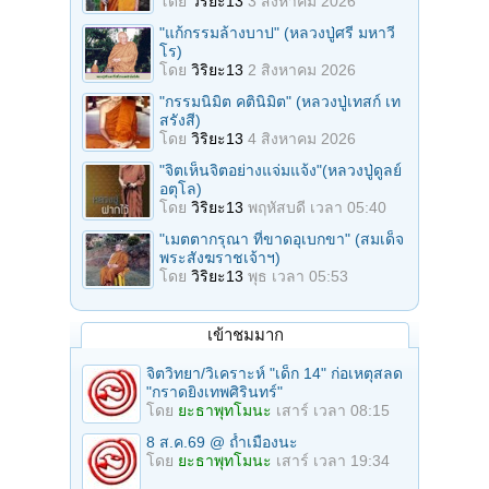
โดย
วิริยะ13
3 สิงหาคม 2026
"แก้กรรมล้างบาป" (หลวงปู่ศรี มหาวี
โร)
โดย
วิริยะ13
2 สิงหาคม 2026
"กรรมนิมิต คตินิมิต" (หลวงปู่เทสก์ เท
สรังสี)
โดย
วิริยะ13
4 สิงหาคม 2026
"จิตเห็นจิตอย่างแจ่มแจ้ง"(หลวงปู่ดูลย์
อตุโล)
โดย
วิริยะ13
พฤหัสบดี เวลา 05:40
"เมตตากรุณา ที่ขาดอุเบกขา" (สมเด็จ
พระสังฆราชเจ้าฯ)
โดย
วิริยะ13
พุธ เวลา 05:53
เข้าชมมาก
จิตวิทยา/วิเคราะห์ "เด็ก 14" ก่อเหตุสลด
"กราดยิงเทพศิรินทร์"
โดย
ยะธาพุทโมนะ
เสาร์ เวลา 08:15
8 ส.ค.69 @ ถ้ำเมืองนะ
โดย
ยะธาพุทโมนะ
เสาร์ เวลา 19:34