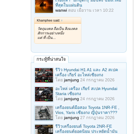
เรื่องเล่า "นักขุดกรุ"มือขลัง ขมังเวทย์
ที่สุดในแผ่นดิน
wanwi
ตอบ
เมื่อวาน เวลา 10:22
Khamphee said:
↑
วัตถุมงคล ถือเป็น สิ่งมงคล
สักการะอย่างหนึ่ง
แต่ ที่ เป็น…
กระทู้ที่น่าสนใจ
รีวิว Hyundai H1 A1 และ A2 สเปค
เครื่อง เกียร์ อะไหล่เซียงกง
โดย
jamjung
24 กรกฎาคม 2026
อะไหล่ เครื่อง เกียร์ สเปค Hyundai
Staria เซียงกง
โดย
jamjung
24 กรกฎาคม 2026
เครื่องยนต์มือสอง Toyota 1NR-FE ,
Vios, Yaris เซียงกง ญี่ปุ่นราคา???
โดย
jamjung
27 กรกฎาคม 2026
รีวิวเครื่องยนต์ Toyota 2NR-FE
เครื่องยนต์ยอดนิยม ประหยัดน้ำมัน