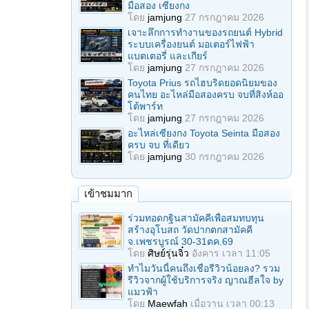
มือสอง เซียงกง
โดย
jamjung
27 กรกฎาคม 2026
เจาะลึกการทำงานของรถยนต์ Hybrid
ระบบเครื่องยนต์ มอเตอร์ไฟฟ้า
แบตเตอรี่ และเกียร์
โดย
jamjung
27 กรกฎาคม 2026
Toyota Prius รถไฮบริดยอดนิยมของ
คนไทย อะไหล่มือสองครบ จบที่สิงห์ออ
โต้พาร์ท
โดย
jamjung
27 กรกฎาคม 2026
อะไหล่เซียงกง Toyota Seinta มือสอง
ครบ จบ ที่เดียว
โดย
jamjung
30 กรกฎาคม 2026
เข้าชมมาก
ร่วมทอดกฐินสามัคคีเพื่อสมทบทุน
สร้างอุโบสถ วัดปากตกสามัคคี
จ.เพชรบูรณ์ 30-31ตค.69
โดย
ศิษย์รุ่นจิ๋ว
อังคาร เวลา 11:05
ทำไมวันนี้คนถึงเชื่อรีวิวน้อยลง? รวม
รีวิวจากผู้ใช้บริการจริง ญาณฮีลใจ by
แมวฟ้า
โดย
Maewfah
เมื่อวาน เวลา 00:13