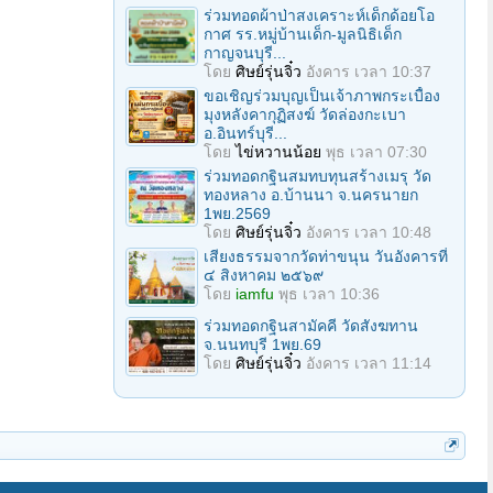
ร่วมทอดผ้าป่าสงเคราะห์เด็กด้อยโอ
กาศ รร.หมู่บ้านเด็ก-มูลนิธิเด็ก
กาญจนบุรี...
โดย
ศิษย์รุ่นจิ๋ว
อังคาร เวลา 10:37
ขอเชิญร่วมบุญเป็นเจ้าภาพกระเบื้อง
มุงหลังคากุฏิสงฆ์ วัดล่องกะเบา
อ.อินทร์บุรี...
โดย
ไข่หวานน้อย
พุธ เวลา 07:30
ร่วมทอดกฐินสมทบทุนสร้างเมรุ วัด
ทองหลาง อ.บ้านนา จ.นครนายก
1พย.2569
โดย
ศิษย์รุ่นจิ๋ว
อังคาร เวลา 10:48
เสียงธรรมจากวัดท่าขนุน วันอังคารที่
๔ สิงหาคม ๒๕๖๙
โดย
iamfu
พุธ เวลา 10:36
ร่วมทอดกฐินสามัคคี วัดสังฆทาน
จ.นนทบุรี 1พย.69
โดย
ศิษย์รุ่นจิ๋ว
อังคาร เวลา 11:14