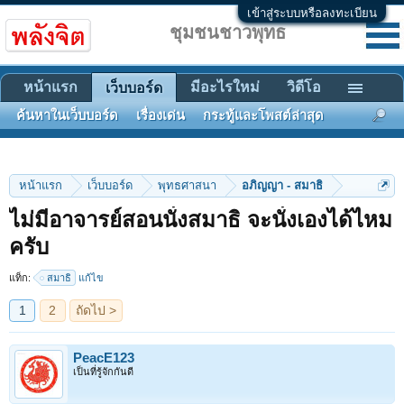
เข้าสู่ระบบหรือลงทะเบียน
ชุมชนชาวพุทธ
หน้าแรก
มีอะไรใหม่
วิดีโอ
เว็บบอร์ด
ค้นหาในเว็บบอร์ด
เรื่องเด่น
กระทู้และโพสต์ล่าสุด
หน้าแรก
เว็บบอร์ด
พุทธศาสนา
อภิญญา - สมาธิ
ไม่มีอาจารย์สอนนั่งสมาธิ จะนั่งเองได้ไหม
1
2
ถัดไป >
ครับ
แท็ก:
สมาธิ
แก้ไข
PeacE123
เป็นที่รู้จักกันดี