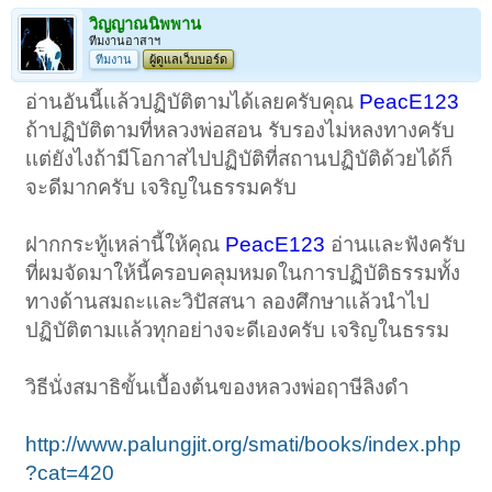
วิญญาณนิพพาน
ทีมงานอาสาฯ
ทีมงาน
ผู้ดูแลเว็บบอร์ด
อ่านอันนี้เเล้วปฏิบัติตามได้เลยครับคุณ
PeacE123
ถ้าปฏิบัติตามที่หลวงพ่อสอน รับรองไม่หลงทางครับ
เเต่ยังไงถ้ามีโอกาสไปปฏิบัติที่สถานปฏิบัติด้วยได้ก็
จะดีมากครับ เจริญในธรรมครับ
ฝากกระทู้เหล่านี้ให้คุณ
PeacE123
อ่านเเละฟังครับ
ที่ผมจัดมาให้นี้ครอบคลุมหมดในการปฏิบัติธรรมทั้ง
ทางด้านสมถะเเละวิปัสสนา ลองศึกษาเเล้วนําไป
ปฏิบัติตามเเล้วทุกอย่างจะดีเองครับ เจริญในธรรม
วิธีนั่งสมาธิขั้นเบื้องต้นของหลวงพ่อฤาษีลิงดํา
http://www.palungjit.org/smati/books/index.php
?cat=420