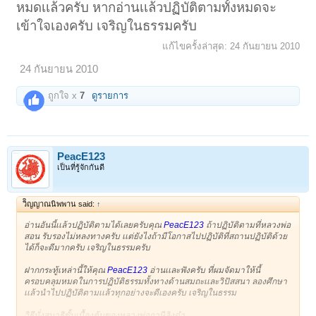
หมดเเล้วครับ หากอ่านเเล้วปฏิบัติตามทั้งหมดจะ
เข้าใจเองครับ เจริญในธรรมครับ
แก้ไขครั้งล่าสุด:
24 กันยายน 2010
24 กันยายน 2010
ถูกใจ x
7
ดูรายการ
PeacE123
เป็นที่รู้จักกันดี
วิิญญาณนิพพาน said:
↑
อ่านอันนี้เเล้วปฏิบัติตามได้เลยครับคุณ
PeacE123
ถ้าปฏิบัติตามที่หลวงพ่อ
สอน รับรองไม่หลงทางครับ เเต่ยังไงถ้ามีโอกาสไปปฏิบัติที่สถานปฏิบัติด้วย
ได้ก็จะดีมากครับ เจริญในธรรมครับ
ฝากกระทู้เหล่านี้ให้คุณ
PeacE123
อ่านเเละฟังครับ ที่ผมจัดมาให้นี้
ครอบคลุมหมดในการปฏิบัติธรรมทั้งทางด้านสมถะเเละวิปัสสนา ลองศึกษา
เเล้วนําไปปฏิบัติตามเเล้วทุกอย่างจะดีเองครับ เจริญในธรรม
วิธีนั่งสมาธิขั้นเบื้องต้นของหลวงพ่อฤาษีลิงดํา