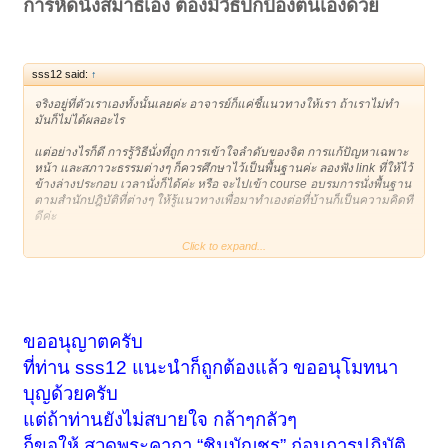
การหัดนั่งสมาธิเอง ต้องมีวิธีปกป้องตนเองด้วย
sss12 said:
↑
จริงอยู่ที่ตัวเราเองทั้งนั้นเลยค่ะ อาจารย์ก็แค่ชี้แนวทางให้เรา ถ้าเราไม่ทำ
มันก็ไม่ได้ผลอะไร
แต่อย่างไรก็ดี การรู้วิธีนั่งที่ถูก การเข้าใจลำดับของจิต การแก้ปัญหาเฉพาะ
หน้า และสภาวะธรรมต่างๆ ก็ควรศึกษาไว้เป็นพื้นฐานค่ะ ลองฟัง link ที่ให้ไว้
ข้างล่างประกอบ เวลานั่งก็ได้ค่ะ หรือ จะไปเข้า course อบรมการนั่งพื้นฐาน
ตามสำนักปฎิบัติที่ต่างๆ ให้รู้แนวทางเพื่อมาทำเองต่อที่บ้านก็เป็นความคิดที่
ดีค่ะ
Click to expand...
- เสียงอ่าน "วิธีทำสมาธิแบบหลวงปู่มั่น" เล่าโดย พระอาจารย์มหาบัว ญาณ
สัมปันโน วัดป่าบ้านตาด
- วิธีทำสมาธิแบบหลวงพ่อพุธ http://www.fungdham.com/sound/put.html
ขออนุญาตครับ
ที่ท่าน sss12 แนะนำก็ถูกต้องแล้ว ขออนุโมทนา
บุญด้วยครับ
แต่ถ้าท่านยังไม่สบายใจ กล้าๆกลัวๆ
ก็ขอให้ สวดพระคาถา “ชินบัญชร” ก่อนการปฏิบัติ