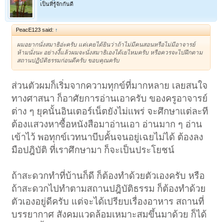
เป็นที่รู้จักกันดี
PeacE123 said:
↑
ผมอยากนั่งสมาธิอ่ะครับ แต่เคยได้ยินว่าถ้าไม่มีคนสอนหรือไม่มีอาจารย์
ห้ามนั่งนะ อย่างงี้แล้วผมจะนั่งสมาธิเองได้เยไหมครับ หรือควรจะไปฝึกตาม
สถานปฏิบัติธรรมก่อนดีครับ ขอบคุณครับ
ส่วนตัวผมก็เริ่มจากความทุกข์ที่มากหลาย เลยสนใจ
ทางศาสนา ก็อาศัยการอ่านเอาครับ ของครูอาจารย์
ต่าง ๆ ยุคนั้นอินเตอร์เน็ตยังไม่แพร่ จะศึกษาแต่ละที
ต้องแสวงหาซื้อหนังสือมาอ่านเอา อ่านมาก ๆ อ่าน
เข้าไว้ พอทุกข์เวทนาบีบคั้นจนอยู่เฉยไม่ได้ ต้องลง
มือปฎิบัติ ที่เราศึกษามา ก็จะเป็นประโยชน์
ถ้าสะดวกทำที่บ้านก็ดี ก็ต้องทำด้วยตัวเองครับ หรือ
ถ้าสะดวกไปทำตามสถานปฎิบัติธรรม ก็ต้องทำด้วย
ตัวเองอยู่ดีครับ แต่จะได้เปรียบเรื่องอาหาร สถานที่
บรรยากาศ สังคมแวดล้อมเหมาะสมขึ้นมาด้วย ก็ได้