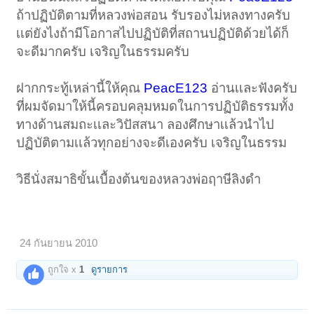
ถ้าปฏิบัติตามที่หลวงพ่อสอน รับรองไม่หลงทางครับ
เเต่ยังไงถ้ามีโอกาสไปปฏิบัติที่สถานปฏิบัติด้วยได้ก็
จะดีมากครับ เจริญในธรรมครับ
ฝากกระทู้เหล่านี้ให้คุณ
PeacE123
อ่านเเละฟังครับ
ที่ผมจัดมาให้นี้ครอบคลุมหมดในการปฏิบัติธรรมทั้ง
ทางด้านสมถะเเละวิปัสสนา ลองศึกษาเเล้วนําไป
ปฏิบัติตามเเล้วทุกอย่างจะดีเองครับ เจริญในธรรม
วิธีนั่งสมาธิขั้นเบื้องต้นของหลวงพ่อฤาษีลิงดํา
24 กันยายน 2010
ถูกใจ x
1
ดูรายการ