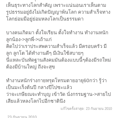
เห็นธุระทางโลกสำคัญ เพราะแน่นอนเราเห็นตาม
รูปธรรมอยู่ยังไม่เกิดปัญญาพ้นโลก ความสำเร็จทาง
โลกย่อมมีอยู่ย่อมหลงโลกเป็นธรรมดา
บางคนเกิดมา ตั้งใจเรียน ตั้งใจทำงาน ทำงานหนัก
ลูกน้อง->ลูกพี่->เถ้าแก่
คิดไปว่าเราประสพความสำเร็จแล้ว มีครอบครัว มี
ลูก ลูกโต ได้ทำงานดีๆ มีเงินใช้สบายๆ
นี่แหละบันทัดฐานสังคมมันต้องแบบนี้ๆต้องมีรถใหม่
ต้องมีบ้านใหญ่ ถึงจะสุข
ทำงานหนักร่างกายทรุดโทรมตายอายุ60กว่า รู้ว่า
เป็นมะเร็งต้นปี กลางปีไปซะแล้ว
ว่าจะเกษียณจะทำบุญ เข้าวัด นั่งกรรมฐาน->สายไป
เสียแล้วหลงโลกไปอีกชาตินึง
แก้ไขครั้งล่าสุด:
23 กันยายน 2010
23 กันยายน 2010