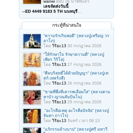
wanwi
ตอบ
26 นาทีที่แล้ว
เลขจัดส่งวันนี้
--ED 4449 9183 5 TH นนทบุรี
…
กระทู้ที่น่าสนใจ
"ความรักเกินพอดี" (หลวงปู่เหรียญ วร
ลาโภ)
โดย
วิริยะ13
30 กรกฎาคม 2026
"ให้รักษาใจ รักษาความดี" (หลวงปู่
เพียร วิริโย)
โดย
วิริยะ13
27 กรกฎาคม 2026
"ศีลบริสุทธิ์ได้ด้วยปัญญา" (หลวงปู่เท
สก์ เทสรังสี)
โดย
วิริยะ13
26 กรกฎาคม 2026
"ขาดที่พึ่งที่เคารพเลื่อมใส" (หลวงตาม
หาบัว ญาณสัมปันโน)
โดย
วิริยะ13
29 กรกฎาคม 2026
."อะไรคือเหตุ อะไรคือปัจจัย" (หลวงปู่
จันทา ถาวโร)
โดย
วิริยะ13
จันทร์ เวลา 06:13
"แก้กรรมล้างบาป" (หลวงปู่ศรี มหาวี