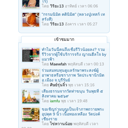
โร)
โดย
วิริยะ13
อาทิตย์ เวลา 06:06
"กรรมนิมิต คตินิมิต" (หลวงปู่เทสก์ เท
สรังสี)
โดย
วิริยะ13
อังคาร เวลา 05:27
เข้าชมมาก
ทำไมวันนี้คนถึงเชื่อรีวิวน้อยลง? รวม
รีวิวจากผู้ใช้บริการจริง ญาณฮีลใจ by
แมวฟ้า
โดย
Maewfah
พฤหัสบดี เวลา 00:13
ร่วมสมทบทุนดูแลรักษาพระสงฆ์ผู้
อาพาธหรือชราภาพ วัดประชานิรมิต
อ.เมือง จ.บุรีรัมย์
โดย
ศิษย์รุ่นจิ๋ว
พุธ เวลา 15:16
เสียงธรรมจากวัดท่าขนุน วันพุธที่ ๕
สิงหาคม ๒๕๖๙
โดย
iamfu
พุธ เวลา 19:48
ขอเชิญร่วมบุญเป็นเจ้าภาพถวายพระ
อุปคุต 9 นิ้ว เนื้อทองเหลือง วัดปงค์
เชียงราย
โดย
ไข่หวานน้อย
พฤหัสบดี เวลา