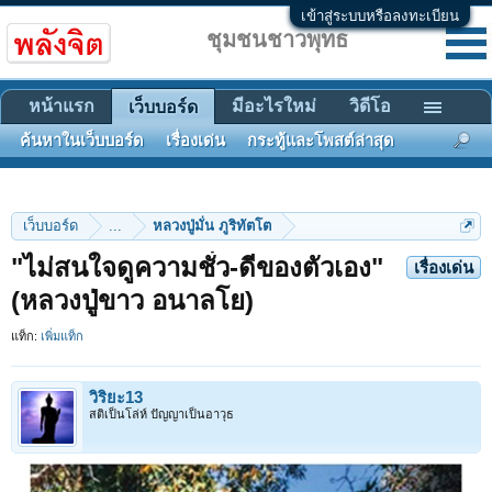
เข้าสู่ระบบหรือลงทะเบียน
ชุมชนชาวพุทธ
หน้าแรก
มีอะไรใหม่
วิดีโอ
เว็บบอร์ด
ค้นหาในเว็บบอร์ด
เรื่องเด่น
กระทู้และโพสต์ล่าสุด
เว็บบอร์ด
...
หลวงปู่มั่น ภูริทัตโต
"ไม่สนใจดูความชั่ว-ดีของตัวเอง"
เรื่องเด่น
(หลวงปู่ขาว อนาลโย)
แท็ก:
เพิ่มแท็ก
วิริยะ13
สติเป็นโล่ห์ ปัญญาเป็นอาวุธ