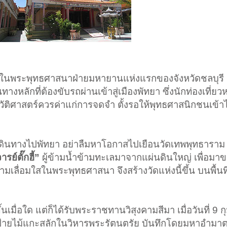
ดในพระพุทธศาสนาฝ่ายมหายานแห่งแรกของจังหวัดชลบุรี ตั้ง
างหลักที่ต้องขับรถผ่านเข้าสู่เมืองพัทยา ซึ่งนักท่องเที่ย
ะวัติศาสตร์ควรค่าแก่การจดจำ ตั้งรอให้พุทธศาสนิกชนเข้า
มตัวเดินทางไปพัทยา อย่าลืมหาโอกาสไปเยือนวัดเทพพุทธาราม 
ย์ตั๊กฮี้”
ผู้ข้ามน้ำข้ามทะเลมาจากแผ่นดินใหญ่ เพื่อมาข
มเลื่อมใสในพระพุทธศาสนา จึงสร้างวัดแห่งนี้ขึ้น บนพื้น
ึ้นเมื่อใด แต่ก็ได้รับพระราชทานวิสุงคามสีมา เมื่อวันที่ 9 ก
ายไม้แกะสลักในวิหารพระรัตนตรัย บันทึกโดยมหาอำมาต