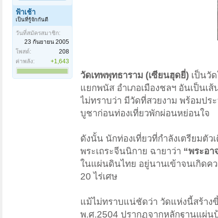
ฟ้าเช้า
เป็นที่รู้จักกันดี
วันที่สมัครสมาชิก:
23 กันยายน 2005
โพสต์:
208
ค่าพลัง:
+1,643
วัดเทพพุทธาราม (เซียนฮุดยี่)
เป็นวั
แยกพนัส อำเภอเมืองชลฯ อันเป็นเส้นท
ไม่ทราบว่า มีวัดที่สวยงาม พร้อมปร
บูชาก่อนท่องเที่ยวพักผ่อนหย่อนใจ
ดังนั้น นักท่องเที่ยวที่กำลังเตรีย
พระเถระจีนนิกาย ฉายาว่า
“พระอาจาร
ในแผ่นดินไทย อยู่นานเข้าจนเกิดควา
20 ไร่เศษ
แม้ไม่ทราบแน่ชัดว่า วัดแห่งนี้สร้างข
พ.ศ.2504 ปรากฏจากหลักฐานแผ่นป้