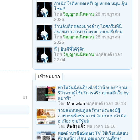
กำเนิดโรตีหยอดเหรียญ หยอด หมุน ลุ้น
โชค!!
โดย
วิญญาณนิพพาน
28 กรกฎาคม
2026
ร้านลับติดคลองบางลำภู ไอศกรีมที่นี่
อร่อยมาก อาหารก็อร่อย เบเกอรี่เยี่ยม
โดย
วิญญาณนิพพาน
28 กรกฎาคม
2026
ลี้ | ยินดีที่ได้รู้จัก
โดย
วิญญาณนิพพาน
พฤหัสบดี เวลา
22:04
เข้าชมมาก
ทำไมวันนี้คนถึงเชื่อรีวิวน้อยลง? รวม
รีวิวจากผู้ใช้บริการจริง ญาณฮีลใจ by
#1
แมวฟ้า
โดย
Maewfah
พฤหัสบดี เวลา 00:13
ร่วมสมทบทุนดูแลรักษาพระสงฆ์ผู้
อาพาธหรือชราภาพ วัดประชานิรมิต
อ.เมือง จ.บุรีรัมย์
โดย
ศิษย์รุ่นจิ๋ว
พุธ เวลา 15:16
ทอดผ้าป่าซื้อSmart TV ใช้เรียน&สอน
พัดลมห้องเรียน พัฒนาสถานศึกษา...