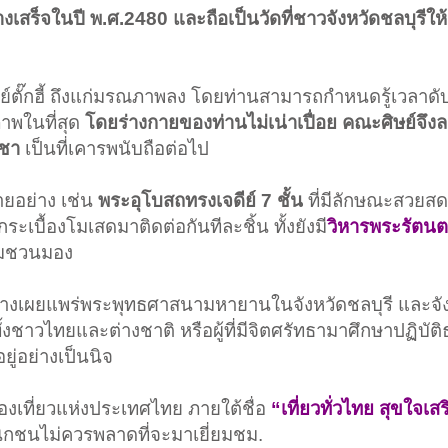
ร้างเสร็จในปี พ.ศ.2480 และถือเป็นวัดที่ชาวจังหวัดชลบุรี
รย์ตั๊กฮี้ ถึงแก่มรณภาพลง โดยท่านสามารถกำหนดรู้เวลาดั
าพในที่สุด
โดยร่างกายของท่านไม่เน่าเปื่อย คณะศิษย์จึงล
ูชา
เป็นที่เคารพนับถือต่อไป
ยอย่าง เช่น
พระอุโบสถทรงเจดีย์ 7 ชั้น
ที่มีลักษณะสวยสด
เบื้องโมเสดมาติดต่อกันทีละชิ้น ทั้งยังมี
วิหารพระรัตนตร
ามชวนมอง
กลางเผยแพร่พระพุทธศาสนามหายานในจังหวัดชลบุรี และจัง
ทั้งชาวไทยและต่างชาติ หรือผู้ที่มีจิตศรัทธามาศึกษาปฏิบั
ยู่อย่างเป็นนิจ
่องเที่ยวแห่งประเทศไทย ภายใต้ชื่อ
“เที่ยวทั่วไทย สุขใจเ
าสนิกชนไม่ควรพลาดที่จะมาเยี่ยมชม.