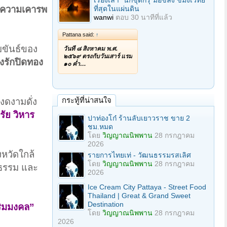
เรื่องเล่า "นักขุดกรุ"มือขลัง ขมังเวทย์
ให้ความเคารพ
ที่สุดในแผ่นดิน
wanwi
ตอบ
30 นาทีที่แล้ว
Pattana said:
↑
บขันธ์ของ
วันที่ ๘ สิงหาคม พ.ศ.
๒๕๖๙ ตรงกับวันเสาร์ แรม
งรักปิดทอง
๑๐ ค่ำ…
กระทู้ที่น่าสนใจ
งดงามดั่ง
ัย วิหาร
ปาท่องโก๋ ร้านลับเยาวราช ขาย 2
ชม.หมด
โดย
วิญญาณนิพพาน
28 กรกฎาคม
2026
หวัดใกล้
รายการไทยเท่ - วัฒนธรรมรสเลิศ
โดย
วิญญาณนิพพาน
28 กรกฎาคม
ติธรรม และ
2026
Ice Cream City Pattaya - Street Food
Thailand | Great & Grand Sweet
Destination
สริมมงคล”
โดย
วิญญาณนิพพาน
28 กรกฎาคม
2026