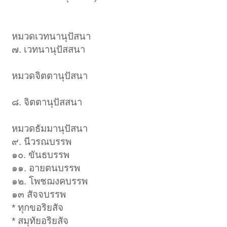
หมวดเวทนานุปัสนา
๗. เวทนานุปัสสนา
หมวดจิตตานุปัสนา
๘. จิตตานุปัสสนา
หมวดธัมมานุปัสนา
๙. นีวรณบรรพ
๑๐. ขันธบรรพ
๑๑. อายตนบรรพ
๑๒. โพชฌงคบรรพ
๑๓ สัจจบรรพ
* ทุกขอริยสัจ
* สมุทัยอริยสัจ