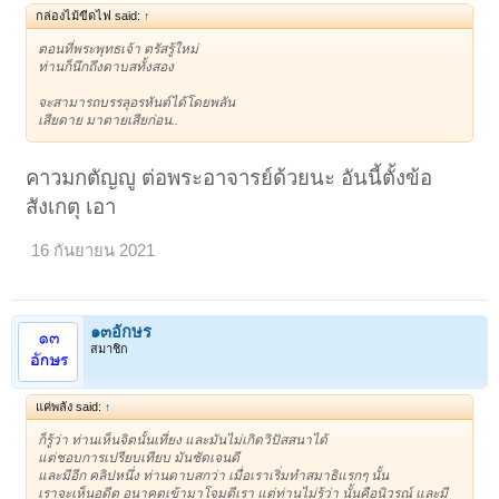
กล่องไม้ขีดไฟ said:
↑
ตอนที่พระพุทธเจ้า ตรัสรู้ใหม่
ท่านก็นึกถึงดาบสทั้งสอง
จะสามารถบรรลุอรหันต์ได้โดยพลัน
เสียดาย มาตายเสียก่อน..
คาวมกตัญญู ต่อพระอาจารย์ด้วยนะ อันนี้ตั้งข้อ
สังเกตุ เอา
16 กันยายน 2021
๑๓อักษร
สมาชิก
แค่พลัง said:
↑
ก็รู้ว่า ท่านเห็นจิตนั้นเที่ยง และมันไม่เกิดวิปัสสนาได้
แต่ชอบการเปรียบเทียบ มันชัดเจนดี
และมีอีก คลิปหนึ่ง ท่านดาบสกว่า เมื่อเราเริ่มทำสมาธิแรกๆ นั้น
เราจะเห็นอดีต อนาคตเข้ามาโจมตีเรา แต่ท่านไม่รู้ว่า นั้นคือนิวรณ์ และมี