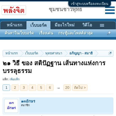
เข้าสู่ระบบหรือลงทะเบียน
ชุมชนชาวพุทธ
หน้าแรก
มีอะไรใหม่
วิดีโอ
เว็บบอร์ด
ค้นหาในเว็บบอร์ด
เรื่องเด่น
กระทู้และโพสต์ล่าสุด
หน้าแรก
เว็บบอร์ด
พุทธศาสนา
อภิญญา - สมาธิ
๒๑ วิธี ของ สติปัฏฐาน เส้นทางแห่งการ
1
2
3
4
5
6
→
20
ถัดไป >
บรรลุธรรม
แท็ก:
เพิ่มแท็ก
๑๓อักษร
สมาชิก