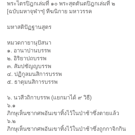
พระไตรปิฎกเล่มที่ ๑๐ พระสุตตันตปิฎกเล่มที่ ๒
[ฉบับมหาจุฬาฯ] ทีฆนิกาย มหาวรรค
มหาสติปัฏฐานสูตร
หมวดกายานุปัสนา
๑. อานาปานบรรพ
๒. อิริยาปถบรรพ
๓. สัมปชัญญบรรพ
๔. ปฏิกูลมนสิการบรรพ
๕. ธาตุมนสิการบรรพ
๖. นวสีวถิกาบรรพ (แยกมาได้ ๙ วิธี)
๖.๑
ภิกษุเห็นซากศพอันเขาทิ้งไว้ในป่าช้าซึ่งตายแล้ว
๖.๒
ภิกษุเห็นซากศพอันเขาทิ้งไว้ในป่าช้าซึ่งถูกกาจิกกิน