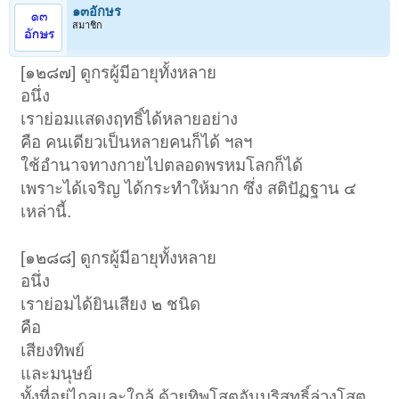
๑๓อักษร
สมาชิก
[๑๒๘๗] ดูกรผู้มีอายุทั้งหลาย
อนึ่ง
เราย่อมแสดงฤทธิ์ได้หลายอย่าง
คือ คนเดียวเป็นหลายคนก็ได้ ฯลฯ
ใช้อำนาจทางกายไปตลอดพรหมโลกก็ได้
เพราะได้เจริญ ได้กระทำให้มาก ซึ่ง สติปัฏฐาน ๔
เหล่านี้.
[๑๒๘๘] ดูกรผู้มีอายุทั้งหลาย
อนึ่ง
เราย่อมได้ยินเสียง ๒ ชนิด
คือ
เสียงทิพย์
และมนุษย์
ทั้งที่อยู่ไกลและใกล้ ด้วยทิพโสตอันบริสุทธิ์ล่วงโสต