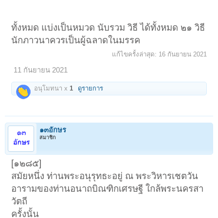
ทั้งหมด แบ่งเป็นหมวด นับรวม วิธี ได้ทั้งหมด ๒๑ วิธี
นักภาวนาควรเป็นผู้ฉลาดในมรรค
แก้ไขครั้งล่าสุด:
16 กันยายน 2021
11 กันยายน 2021
อนุโมทนา x
1
ดูรายการ
๑๓อักษร
สมาชิก
[๑๒๘๕]
สมัยหนึ่ง ท่านพระอนุรุทธะอยู่ ณ พระวิหารเชตวัน
อารามของท่านอนาถบิณฑิกเศรษฐี ใกล้พระนครสา
วัตถี
ครั้งนั้น