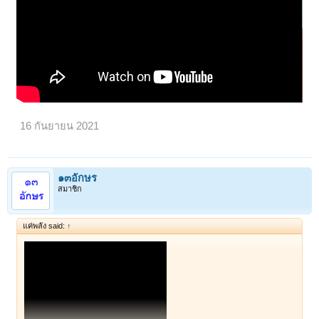
16 กันยายน 2021
๑๓อักษร
สมาชิก
แค่พลัง said:
↑