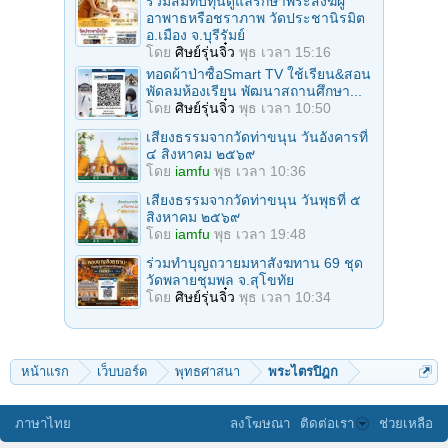
ร่วมสมทบทุนดูแลรักษาพระสงฆ์ผู้
อาพาธหรือชราภาพ วัดประชานิรมิต
อ.เมือง จ.บุรีรัมย์
โดย
ศิษย์รุ่นจิ๋ว
พุธ เวลา 15:16
ทอดผ้าป่าซื้อSmart TV ใช้เรียน&สอน
พัดลมห้องเรียน พัฒนาสถานศึกษา...
โดย
ศิษย์รุ่นจิ๋ว
พุธ เวลา 10:50
เสียงธรรมจากวัดท่าขนุน วันอังคารที่
๔ สิงหาคม ๒๕๖๙
โดย
iamfu
พุธ เวลา 10:36
เสียงธรรมจากวัดท่าขนุน วันพุธที่ ๕
สิงหาคม ๒๕๖๙
โดย
iamfu
พุธ เวลา 19:48
ร่วมทําบุญถวายมหาสังฆทาน 69 ชุด
วัดพลายชุมพล จ.สุโขทัย
โดย
ศิษย์รุ่นจิ๋ว
พุธ เวลา 10:34
หน้าแรก
เว็บบอร์ด
พุทธศาสนา
พระไตรปิฎก
ภาษาไทย
ลงโฆษณา
ติดต่อเรา
ช่วยเหลือ