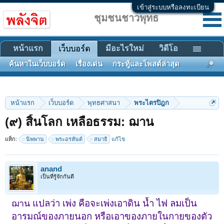
เข้าสู่ระบบหรือลงทะเบียน
ชุมชนชาวพุทธ
หน้าแรก
มีอะไรใหม่
วิดีโอ
เว็บบอร์ด
ค้นหาในเว็บบอร์ด
เรื่องเด่น
กระทู้และโพสต์ล่าสุด
หน้าแรก
เว็บบอร์ด
พุทธศาสนา
พระไตรปิฎก
(๙) สิ้นโลก เหลือธรรม: ฌาน
แท็ก:
นิพพาน
พระอรหันต์
สมาธิ
แก้ไข
anand
เป็นที่รู้จักกันดี
แปลว่า เพ่ง คือจะเพ่งเอาดิน น้ำ ไฟ ลมเป็น
ฌาน
อารมณ์ของภายนอก หรือเอาของภายในกายของตัว