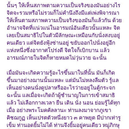
นั้นๆ ให้เห็นสภาพตามความเป็นจริงของมันอย่างไร
จิตจะรวมหรือไม่รวมก็ไม่คำนึงถึงมีแต่เพ่งพิจารณา
ให้เห็นตามสภาพความเป็นจริงของมันก็แล้วกัน ด้วย
อำนาจจิตที่แน่วแน่ในอารมณ์อันเดียวนั้นแหละ จิต
เลยเป็นสมาธิไปในตัวมีลักษณะเหมือนกับนั่งสงบอยู่
คนเดียว แต่จิตยังฟุ้งซ่านอยู่ ขยับออกไปนั่งอยู่อีก
แห่งหนึ่งซึ่งอากาศโปร่งดี จิตใจก็เบิกบาน แล้ว
อารมณ์ภายในจิตก็หายหมดไม่วุ่นวาย ฉะนั้น
เมื่อมันจะเกิดความรู้อะไรขึ้นมาในที่นั้น มันก็เกิด
ขึ้นมาอย่างฌานนั้นแหละ แต่มันไม่หลงลืมตัว รู้แล
เห็นอย่างคนนั่งดูปลาหรืออะไรว่ายอยู่ในตู้กระจก
ฉะนั้น แลเมื่อจะเกิดถ้าผู้ชำนาญในการเข้าสมาธิ
แล้ว ไม่เลือกกาลเวลา ยืน เดิน นั่ง นอน ย่อมรู้ได้ทุก
เมื่อ อย่างพระโมคคัลลานะ ท่านลงมาจากภูเขา
คิชฌกูฏ เห็นเปรตตัวหนึ่งยาว ๓ คาพยุต มีปากเท่ารู
เข็ม ท่านอดยิ้มไม่ได้ ท่านจึงยิ้มอยู่คนเดียว หมู่ภิกษุ