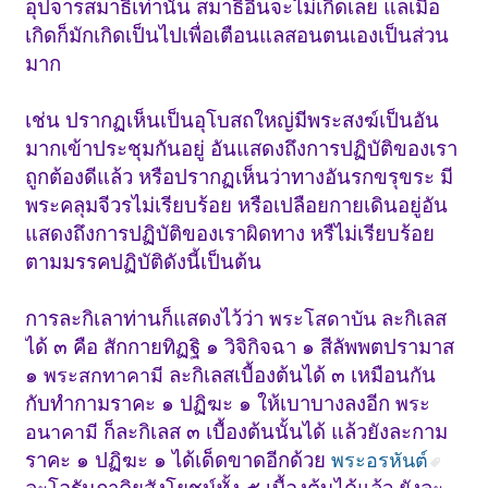
อุปจารสมาธิเท่านั้น สมาธิอื่นจะไม่เกิดเลย แลเมื่อ
เกิดก็มักเกิดเป็นไปเพื่อเตือนแลสอนตนเองเป็นส่วน
มาก
เช่น ปรากฏเห็นเป็นอุโบสถใหญ่มีพระสงฆ์เป็นอัน
มากเข้าประชุมกันอยู่ อันแสดงถึงการปฏิบัติของเรา
ถูกต้องดีแล้ว หรือปรากฏเห็นว่าทางอันรกขรุขระ มี
พระคลุมจีวรไม่เรียบร้อย หรือเปลือยกายเดินอยู่อัน
แสดงถึงการปฏิบัติของเราผิดทาง หรืไม่เรียบร้อย
ตามมรรคปฏิบัติดังนี้เป็นต้น
การละกิเลาท่านก็แสดงไว้ว่า
ละกิเลส
พระโสดาบัน
ได้ ๓ คือ สักกายทิฏฐิ ๑ วิจิกิจฉา ๑ สีลัพพตปรามาส
๑
ละกิเลสเบื้องต้นได้ ๓ เหมือนกัน
พระสกทาคามี
กับทำกามราคะ ๑ ปฏิฆะ ๑ ให้เบาบางลงอีก
พระ
ก็ละกิเลส ๓ เบื้องต้นนั้นได้ แล้วยังละกาม
อนาคามี
ราคะ ๑ ปฏิฆะ ๑ ได้เด็ดขาดอีกด้วย
พระอรหันต์