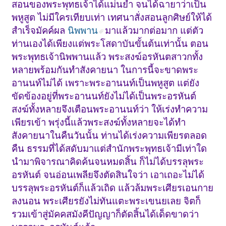
สอนของพระพุทธเจ้าได้แม่นยำ จนได้ฉายาว่าเป็น
พหูสูต ไม่มีใครเทียบเท่า เทศนาสั่งสอนลูกศิษย์ให้ได้
สำเร็จมัคค์ผล
นิพพาน
มาแล้วมากต่อมาก แต่ตัว
ท่านเองได้เพียงแต่พระโสดาบันขั้นต้นเท่านั้น ตอน
พระพุทธเจ้านิพพานแล้ว พระสงฆ์อรหันตสาวกทั้ง
หลายพร้อมกันทำสังคายนา ในการนี้จะขาดพระ
อานนท์ไม่ได้ เพราะพระอานนท์เป็นพหูสูต แต่ยัง
ขัดข้องอยู่ที่พระอานนท์ยังไม่ได้เป็นพระอรหันต์
สงฆ์ทั้งหลายจึงเตือนพระอานนท์ว่า ให้เร่งทำความ
เพียรเข้า พรุ่งนี้แล้วพระสงฆ์ทั้งหลายจะได้ทำ
สังคายนาในคืนวันนั้น ท่านได้เร่งความเพียรตลอด
คืน ธรรมที่ได้สดับมาแต่สำนักพระพุทธเจ้ามีเท่าใด
นำมาพิจารณาคิดค้นจนหมดสิ้น ก็ไม่ได้บรรลุพระ
อรหันต์ จนอ่อนเพลียจึงตัดสินใจว่า เอาเถอะไม่ได้
บรรลุพระอรหันต์ก็แล้วเถิด แล้วล้มพระเศียรเอนกาย
ลงนอน พระเศียรยังไม่ทันแตะพระเขนยเลย จิตก็
รวมเข้าสู่มัคคสมังคีปัญญาก็ตัดสิ้นได้เด็ดขาดว่า