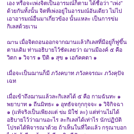
เอง หรือจะเพ่งจิตเป็นอารมณ์ก็ตาม ได้ชื่อว่า "เพ่ง"
ด้วยกันทั้งนั้น จิตที่เพ่งอยู่ในอารมณ์อันเดียว ไม่ไป
เอาอารมณ์อื่นมาเกี่ยวข้อง นั้นแหละ เป็นการข่ม
กิเลสด้วยเาน
เมื่อจิตถอนออกจากฌานแล้วกิเลสที่มีอยู่ก็ฟูขึ้น
ฌาน
ตามเดิม ท่านอธิบายไว้ชัดเลยว่า ฌานมีองค์ ๕ คือ
วิตก ๑ วิจาร ๑ ปีติ ๑ สุข ๑ เอกัคคตา ๑
เมื่อจะเป็นฌานก็มี ภวังคบาท ภวังคจรณะ ภวังคุปัจ
เฉท
เมื่อเข้าถึงฌานแล้วละกิเลสได้ ๕ คือ กามฉันทะ ๑
พยาบาท ๑ ถีนมิทธะ ๑ อุทธัจจกุกกุจจะ ๑ วิจิกิจฉา
๑ (แท้จริงเป็นเพียงแต่
มิใช่
) แต่ท่านไม่ได้
ข่ม
ละ
อธิบายไว้ว่าฌานอะไร ละกิเลสได้เท่าไร นักปฏิบัติ
โปรดได้พิจารณาด้วย ถ้าเห็นในที่ใดแล้ว กรุณาบอก