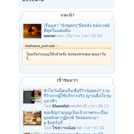
แนะนำ
เรื่องเล่า "นักขุดกรุ"มือขลัง ขมังเวทย์
ที่สุดในแผ่นดิน
wanwi
ตอบ
เมื่อวาน เวลา 20:53
Natthawut_pool said:
↑
โอนเงินร่วมบุญให้แล้วครับ ขอขอบพระคุณ คุณอาวัน
วิ…
เข้าชมมาก
ทำไมวันนี้คนถึงเชื่อรีวิวน้อยลง? รวม
รีวิวจากผู้ใช้บริการจริง ญาณฮีลใจ by
แมวฟ้า
โดย
Maewfah
พฤหัสบดี เวลา 00:13
ขอเชิญร่วมบุญเป็นเจ้าภาพกระเบื้อง
มุงหลังคากุฏิสงฆ์ วัดล่องกะเบา
อ.อินทร์บุรี...
โดย
ไข่หวานน้อย
พุธ เวลา 07:30