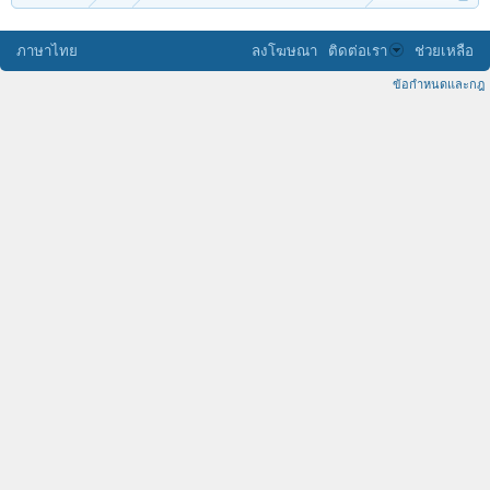
ภาษาไทย
ลงโฆษณา
ติดต่อเรา
ช่วยเหลือ
ข้อกำหนดและกฎ