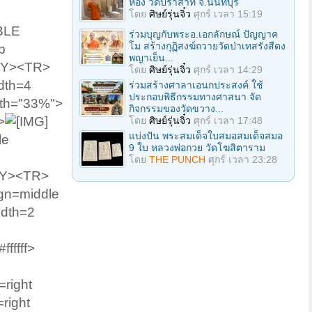
ห้อง วัดปราสาท จ.นนทบุรี
โดย
ศิษย์รุ่นจิ๋ว
ศุกร์ เวลา 15:19
BLE
ร่วมบุญกับพระอ.เอกลักษณ์ ปัญญาค
โม สร้างกุฏิสงฆ์ถวายวัดป่าเทสรังสีดง
p
พญาเย็น...
ODY><TR>
โดย
ศิษย์รุ่นจิ๋ว
ศุกร์ เวลา 14:29
dth=4
ร่วมสร้างศาลาเอนกประสงค์ ใช้
ประกอบพิธีกรรมทางศาสนา จัด
dth="33%">
กิจกรรมของวัดขวาง...
>
โดย
ศิษย์รุ่นจิ๋ว
ศุกร์ เวลา 17:48
แบ่งปัน พระสมเด็จใบสมอสมเด็จสมอ
le
9 ใบ หลวงพ่อกวย วัดโฆสิตาราม
โดย
THE PUNCH
ศุกร์ เวลา 23:28
ODY><TR>
gn=middle
idth=2
fffff>
right
right