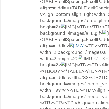
<TABLE cellSpacing=5 cellPad
align=middle><TABLE cellSpac
vAlign=bottom align=right width=
background=/images/a_up.gif he
height=2>
</TD></TR><TR>
background=/images/a_L.gif>
<TABLE cellSpacing=5 cellPad
align=middle>
</TD></TR>
width=2 background=/images/a_
width=2 height=2>
</TD><
height=2>
</TD><TD vAlign
</TBODY></TABLE></TD></TR>
align=middle width="33%">
</TD>
background=/images/linedot_vert
width="33%">
</TD><TD vAlign=c
background=/images/linedot_vert
</TR><TR><TD vAlign=top align