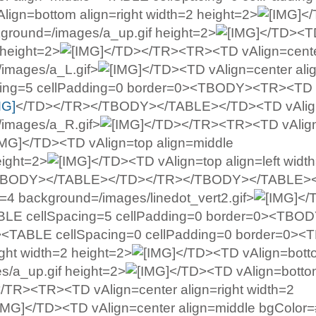
n=bottom align=right width=2 height=2>
<
kground=/images/a_up.gif height=2>
</TD><T
 height=2>
</TD></TR><TR><TD vAlign=cent
/images/a_L.gif>
</TD><TD vAlign=center ali
pacing=5 cellPadding=0 border=0><TBODY><TR><TD
</TD></TR></TBODY></TABLE></TD><TD vAlig
/images/a_R.gif>
</TD></TR><TR><TD vAlig
</TD><TD vAlign=top align=middle
eight=2>
</TD><TD vAlign=top align=left widt
TBODY></TABLE></TD></TR></TBODY></TABLE>
h=4 background=/images/linedot_vert2.gif>
</
TABLE cellSpacing=5 cellPadding=0 border=0><TB
e><TABLE cellSpacing=0 cellPadding=0 border=0>
ght width=2 height=2>
</TD><TD vAlign=bott
s/a_up.gif height=2>
</TD><TD vAlign=bottom
/TR><TR><TD vAlign=center align=right width=2
</TD><TD vAlign=center align=middle bgColor=#f