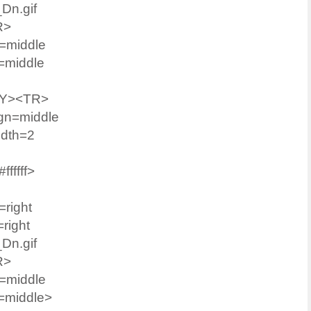
Dn.gif
R>
=middle
=middle
ODY><TR>
gn=middle
idth=2
fffff>
right
right
Dn.gif
R>
=middle
=middle>