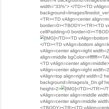
width=4 background=/images/line
width="33%"> </TD><TD vAlign=c
background=/images/linedot_vert
<TR><TD vAlign=center align=m
border=0><TBODY><TR><TD vAli
cellPadding=0 border=0><TBODY
</TD><TD vAlign=bottom 
</TD><TD vAlign=bottom align=le
vAlign=center align=right width
align=middle bgColor=#ffffff>
<TD vAlign=center align=middle
vAlign=center align=right width
vAlign=top align=right width=2 h
background=/images/a_Dn.gif h
height=2>
</TD></TR></
vAlign=center align=middle widt
vAlign=center align=middle wid
<TBODY><TR><TD vAlign=center