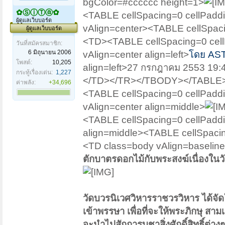
bgColor=#cccccc height=1>
✿ⓈⓘⓉⓐ✿
<TABLE cellSpacing=0 cellPa
ผู้ดูแลเว็บบอร์ด
vAlign=center><TABLE cellSpa
ผู้ดูแลเว็บบอร์ด
<TD><TABLE cellSpacing=0 ce
วันที่สมัครสมาชิก:
6 มิถุนายน 2006
vAlign=center align=left>
โดย AST
โพสต์:
10,205
align=left>27 กรกฎาคม 2553 
กระทู้เรื่องเด่น:
1,227
</TD></TR></TBODY></TABLE
ค่าพลัง:
+34,696
<TABLE cellSpacing=0 cellPa
vAlign=center align=middle>
<TABLE cellSpacing=0 cellPad
align=middle><TABLE cellSpac
<TD class=body vAlign=baseline 
ตักบาตรดอกไม้กับพระสงฆ์เนื่องในวั
วัดบวรนิเวศวิหารราชวรวิหาร ได้จัด
เข้าพรรษา เพื่อที่จะให้พระภิกษุ ส
จะนำไปสักการบูชาสิ่งศักดิ์สิทธิ์ต่