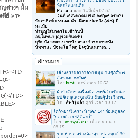
เรื่องเล่า "นักขุดกรุ"มือขลัง ขมังเวทย์
ที่สุดในแผ่นดิน
ัญต่างๆ นั้น
Pattana
ตอบ
วันนี้เมื่อ 07:57
จดีย์ พระ
วันที่ ๙ สิงหาคม พ.ศ. ๒๕๖๙ ตรงกับ
วันอาทิตย์ แรม ๑๑ ค่ำ เดือนแปดหลัง (๘๘) ปี
มะเมีย
ทำบุญใส่บาตรในเช้าวันนี้
อนุโมทนาบุญร่วมกันครับ
สุทินนัง วะตะเม ทานัง อาสะวักขะยาวะหัง
นิพพานะ ปัจจะโย โหตุ ปัจจุบันเนกาเล…
เข้าชมมาก
><TR><TD
เสียงธรรมจากวัดท่าขนุน วันศุกร์ที่ ๗
สิงหาคม ๒๕๖๙
r=0>
โดย
iamfu
ศุกร์ เวลา 16:53
TD
ผ้าป่าจัดหาเครื่องมือแพทย์สำหรับห้อง
</TD>
อุบัติเหตุและฉุกเฉิน &หอผู้ป่วยวิกฤต...
โดย
ศิษย์รุ่นจิ๋ว
ศุกร์ เวลา 10:17
ABLE>
จิตวิทยา/วิเคราะห์ "เด็ก 14" ก่อเหตุสลด
"กราดยิงเทพศิรินทร์"
LE
โดย
ยะธาพุทโมนะ
เมื่อวาน เวลา
08:15
p
ร่วมทําบุญสร้างห้องสุขาปลดทุกข์ 30
 border=0>