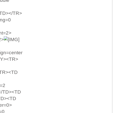
ddle
</TD></TR>
ing=0
ht=2>
2>
ign=center
ODY><TR>
<TR><TD
h=2
</TD><TD
TD><TD
der=0>
=0