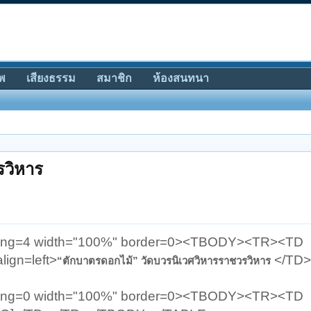
พ
เสียงธรรม
สมาชิก
ห้องสนทนา
รวิหาร
dding=4 width="100%" border=0><TBODY><TR><TD
lign=left>
</TD>
“ตักบาตรดอกไม้” วัดบวรนิเวศวิหารราชวรวิหาร
dding=0 width="100%" border=0><TBODY><TR><TD