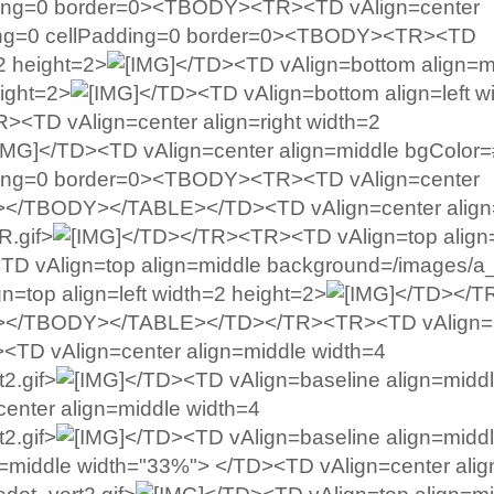
ding=0 border=0><TBODY><TR><TD vAlign=center
ing=0 cellPadding=0 border=0><TBODY><TR><TD
2 height=2>
</TD><TD vAlign=bottom align=m
ight=2>
</TD><TD vAlign=bottom align=left w
<TD vAlign=center align=right width=2
</TD><TD vAlign=center align=middle bgColor=#f
ding=0 border=0><TBODY><TR><TD vAlign=center
</TBODY></TABLE></TD><TD vAlign=center align=
R.gif>
</TD></TR><TR><TD vAlign=top align=
TD vAlign=top align=middle background=/images/a_
=top align=left width=2 height=2>
</TD></T
</TBODY></TABLE></TD></TR><TR><TD vAlign=b
<TD vAlign=center align=middle width=4
2.gif>
</TD><TD vAlign=baseline align=midd
enter align=middle width=4
2.gif>
</TD><TD vAlign=baseline align=midd
=middle width="33%"> </TD><TD vAlign=center alig