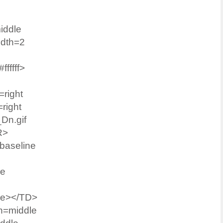
iddle
idth=2
fffff>
right
right
Dn.gif
R>
aseline
le
le>
</TD>
n=middle