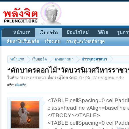
หน้าแรก
มีอะไรใหม่
วิดีโอ
รูปภา
เว็บบอร์ด
ค้นหาในเว็บบอร์ด
เรื่องเด่น
กระทู้และโพสต์ล่าสุด
หน้าแรก
เว็บบอร์ด
พุทธศาสนา
ข่าวพุทธศาสนา
“ตักบาตรดอกไม้”วัดบวรนิเวศวิหารราชว
ในห้อง '
ข่าวพุทธศาสนา
' ตั้งกระทู้โดย
✿ⓈⓘⓉⓐ✿
,
27 กรกฎาคม 2010
.
แท็ก:
เพิ่มแท็ก
<TABLE cellSpacing=0 cellPa
class=headline vAlign=baseline a
</TBODY></TABLE>
<TABLE cellSpacing=0 cellPa