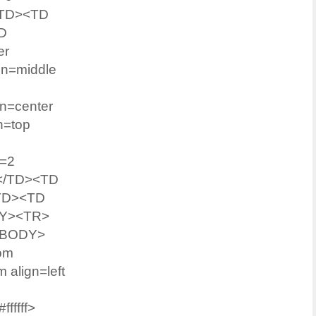
/TD><TD
D
er
gn=middle
n=center
n=top
h=2
</TD><TD
TD><TD
ODY><TR>
<TBODY>
om
 align=left
fffff>