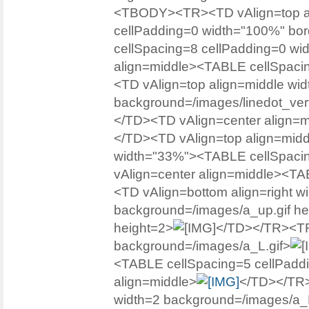
<TBODY><TR><TD vAlign=top ali
cellPadding=0 width="100%" 
cellSpacing=8 cellPadding=0 
align=middle><TABLE cellSpac
<TD vAlign=top align=middle wi
background=/images/linedot_vert
</TD><TD vAlign=center align=mi
</TD><TD vAlign=top align=mid
width="33%"><TABLE cellSpac
vAlign=center align=middle><
<TD vAlign=bottom align=right w
background=/images/a_up.gif he
height=2>
</TD></TR><TR>
background=/images/a_L.gif>
<TABLE cellSpacing=5 cellPad
align=middle>
</TD></TR>
width=2 background=/images/a_