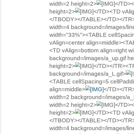
width=2 height=2>
</TD><
height=2>
</TD><TD vAlign
</TBODY></TABLE></TD></TR><
width=4 background=/images/line
width="33%"><TABLE cellSpac
vAlign=center align=middle><
<TD vAlign=bottom align=right w
background=/images/a_up.gif he
height=2>
</TD></TR><TR>
background=/images/a_L.gif>
<TABLE cellSpacing=5 cellPad
align=middle>
</TD></TR>
width=2 background=/images/a_
width=2 height=2>
</TD><
height=2>
</TD><TD vAlign
</TBODY></TABLE></TD></TR><
width=4 background=/images/line