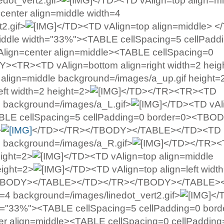
dot_vert2.gif>
</TD><TD vAlign=top align=mi
enter align=middle width=4
2.gif>
</TD><TD vAlign=top align=middle> 
iddle width="33%"><TABLE cellSpacing=5 cellPadd
gn=center align=middle><TABLE cellSpacing=0
><TR><TD vAlign=bottom align=right width=2 heig
align=middle background=/images/a_up.gif height=
ft width=2 height=2>
</TD></TR><TR><TD
=2 background=/images/a_L.gif>
</TD><TD vAl
<TABLE cellSpacing=5 cellPadding=0 border=0><TB
>
</TD></TR></TBODY></TABLE></TD><TD
=2 background=/images/a_R.gif>
</TD></TR>
eight=2>
</TD><TD vAlign=top align=middle
eight=2>
</TD><TD vAlign=top align=left widt
TBODY></TABLE></TD></TR></TBODY></TABLE>
h=4 background=/images/linedot_vert2.gif>
</
th="33%"><TABLE cellSpacing=5 cellPadding=0 bor
 align=middle><TABLE cellSpacing=0 cellPadding