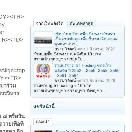
BODY><TR>
จากเว็บพลังจิต
อัพเดทล่าสุด
dy
er
เชิญร่วมบริจาคซื้อ Server สำหรับ
เป็นฐานข้อมูล เพื่อเว็บพลังจิตเผยแผ่
<TR><TD>
พุทธศาสนา
ธรรมวิวัฒน์
ตอบ
1 สิงหาคม 2026
ร่วมบุญซื้อ Server เวปพลังจิต 10 บาท
ถวายเป็นพุทธบูชา สาธุครับ…
ร่วมบริจาค ค่า Hosting ของเว็บ
Align=top
พลังจิต ปี 2552 ...2558 -2559 -2560
- 2561 -2564
ODY><TR>
ธรรมวิวัฒน์
ตอบ
1 สิงหาคม 2026
มาร่วม
ร่วมทำบุญ ค่า hosting = 10 บาท
ถวายเป็นพุทธบูชา ธรรมบูชา สังฆบูชา…
ชวรวิหาร
แชร์หน้านี้
 ๘ หรือวัน
แนะนำ
ายเพื่อที่
ะศาสดา อีก