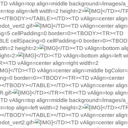
TD vAlign=top align=middle background=/images/a_
=top align=left width=2 height=2>
</TD></T
/TBODY></TABLE></TD><TD vAlign=center align
dot_vert2.gif>
</TD><TD vAlign=center align
ing=5 cellPadding=0 border=0><TBODY><TR><TD
TABLE cellSpacing=0 cellPadding=0 border=0><TB
idth=2 height=2>
</TD><TD vAlign=bottom ali
ight=2>
</TD><TD vAlign=bottom align=left w
<TD vAlign=center align=right width=2
</TD><TD vAlign=center align=middle bgColor=#f
ding=0 border=0><TBODY><TR><TD vAlign=center
</TBODY></TABLE></TD><TD vAlign=center align=
R.gif>
</TD></TR><TR><TD vAlign=top align=
TD vAlign=top align=middle background=/images/a_
=top align=left width=2 height=2>
</TD></T
/TBODY></TABLE></TD><TD vAlign=center align
dot_vert2.gif>
</TD><TD vAlign=center align