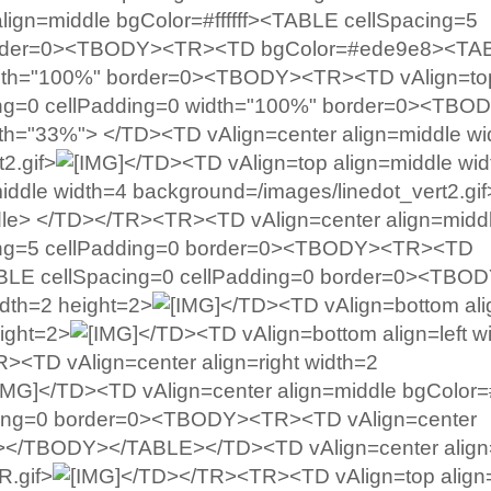
gn=middle bgColor=#ffffff><TABLE cellSpacing=5
border=0><TBODY><TR><TD bgColor=#ede9e8><TA
width="100%" border=0><TBODY><TR><TD vAlign=to
ing=0 cellPadding=0 width="100%" border=0><TB
dth="33%"> </TD><TD vAlign=center align=middle wi
2.gif>
</TD><TD vAlign=top align=middle wi
ddle width=4 background=/images/linedot_vert2.gif
dle> </TD></TR><TR><TD vAlign=center align=midd
ing=5 cellPadding=0 border=0><TBODY><TR><TD
TABLE cellSpacing=0 cellPadding=0 border=0><TB
idth=2 height=2>
</TD><TD vAlign=bottom ali
ight=2>
</TD><TD vAlign=bottom align=left w
<TD vAlign=center align=right width=2
</TD><TD vAlign=center align=middle bgColor=#f
ding=0 border=0><TBODY><TR><TD vAlign=center
</TBODY></TABLE></TD><TD vAlign=center align=
R.gif>
</TD></TR><TR><TD vAlign=top align=