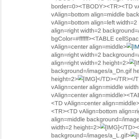
border=0><TBODY><TR><TD vAlig
vAlign=bottom align=middle bac
vAlign=bottom align=left width=2
align=right width=2 background=
bgColor=#ffffff><TABLE cellS
vAlign=center align=middle>
align=right width=2 background=
align=right width=2 height=2>
background=/images/a_Dn.gif h
height=2>
</TD></TR></
vAlign=center align=middle widt
vAlign=center align=middle><
<TD vAlign=center align=middl
<TR><TD vAlign=bottom align=ri
align=middle background=/image
width=2 height=2>
</TD><
background=/images/a_L.gif>