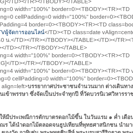
</TD></TR></TBODY></TABLE>
dding=0 width="100%" border=0><TBODY><TR><TD
cing=0 cellPadding=0 width="100%" border=0><T
llPadding=4 border=0><TBODY><TR><TD class=bo
Vผู้จัดการออนไลน์
</TD><TD class=date vAlign=cent
19:40 น.</TD></TR></TBODY></TABLE></TD></TR>
></TD></TR></TBODY></TABLE>
dding=4 width="100%" border=0><TBODY><TR><TD
</TD></TR></TBODY></TABLE>
ding=4 width="100%" border=0><TBODY><TR><TD v
ing=0 cellPadding=0 width="100%" border=0><TB
align=left>
บรรยากาศประชาชนจำนวนมาก ต่างเดินทาง
นเข้าพรรษา ซึ่งจัดเป็นประจำทุกปี ที่วัดบวรนิเวศวิหารรา
ให้มีประเพณีการตักบาตรดอกไม้ขึ้น ในวันแรม ๑ ค่ำ เดือน
ามเณร ได้นำดอกไม้ตลอดจนธูปเทียนที่พุทธศาสนิกชน นำมาถว
างๆ ของวัด อาทิเช่น พระพุทธชินสีห์ พระบรมสารีริกธาตุ พร