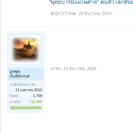
“พุทธบารมีแผ่ไพศาล” คนทั่วโลกห
✿ⓈⓘⓉⓐ✿
,
20 ธันวาคม 2010
อรชร
,
20 ธันวาคม 2010
อรชร
เป็นที่รู้จักกันดี
วันที่สมัครสมาชิก:
11 เมษายน 2010
โพสต์:
1,768
ค่าพลัง:
+11,465