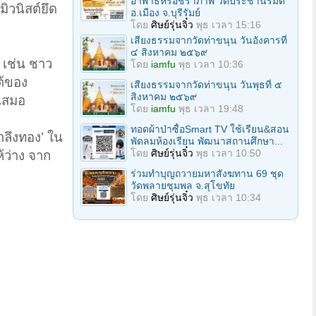
อาพาธหรือชราภาพ วัดประชานิรมิต
มิวนิสต์ยึด
อ.เมือง จ.บุรีรัมย์
โดย
ศิษย์รุ่นจิ๋ว
พุธ เวลา 15:16
เสียงธรรมจากวัดท่าขนุน วันอังคารที่
๔ สิงหาคม ๒๕๖๙
ๆ เช่น ชาว
โดย
iamfu
พุธ เวลา 10:36
ต้ของ
เสียงธรรมจากวัดท่าขนุน วันพุธที่ ๕
สิงหาคม ๒๕๖๙
ดเสมอ
โดย
iamfu
พุธ เวลา 19:48
ทอดผ้าป่าซื้อSmart TV ใช้เรียน&สอน
ตำลึงทอง’ ใน
พัดลมห้องเรียน พัฒนาสถานศึกษา...
โดย
ศิษย์รุ่นจิ๋ว
พุธ เวลา 10:50
ห้ว่าง จาก
ร่วมทําบุญถวายมหาสังฆทาน 69 ชุด
วัดพลายชุมพล จ.สุโขทัย
โดย
ศิษย์รุ่นจิ๋ว
พุธ เวลา 10:34