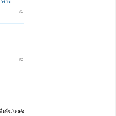
ธาราม
#1
#2
ื่อที่จะโพสต์)