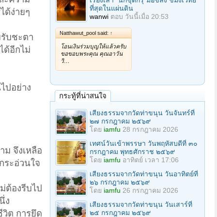
เรื่องเล่า "นักขุดกรุ"มือขลัง ขมังเวทย์
ที่สุดในแผ่นดิน
ได้ง่ายๆ
wanwi
ตอบ
วันนี้เมื่อ 20:53
Natthawut_pool said:
↑
อมรับชะตา
โอนเงินร่วมบุญให้แล้วครับ
ด้อีกไม่
ขอขอบพระคุณ คุณอาวัน
วิ…
นไปอย่าง
กระทู้ที่น่าสนใจ
เสียงธรรมจากวัดท่าขนุน วันจันทร์ที่
๒๗ กรกฎาคม ๒๕๖๙
โดย
iamfu
28 กรกฎาคม 2026
เทศน์วันเข้าพรรษา วันพฤหัสบดีที่ ๓๐
าม จึงเหลือ
กรกฎาคม พุทธศักราช ๒๕๖๙
โดย
iamfu
อาทิตย์ เวลา 17:06
ักกระอ่วนใจ
เสียงธรรมจากวัดท่าขนุน วันอาทิตย์ที่
๒๖ กรกฎาคม ๒๕๖๙
ม่ต้องรีบไป
โดย
iamfu
26 กรกฎาคม 2026
ึ่ง
เสียงธรรมจากวัดท่าขนุน วันเสาร์ที่
ีวิต การยึด
๒๕ กรกฎาคม ๒๕๖๙