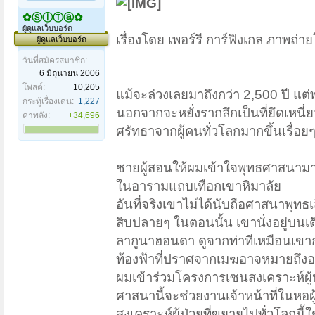
✿ⓈⓘⓉⓐ✿
ผู้ดูแลเว็บบอร์ด
เรื่องโดย เพอร์รี การ์ฟิงเกล ภาพถ่า
ผู้ดูแลเว็บบอร์ด
วันที่สมัครสมาชิก:
6 มิถุนายน 2006
โพสต์:
10,205
แม้จะล่วงเลยมาถึงกว่า 2,500 ปี แ
กระทู้เรื่องเด่น:
1,227
นอกจากจะหยั่งรากลึกเป็นที่ยึดเหนี
ค่าพลัง:
+34,696
ศรัทธาจากผู้คนทั่วโลกมากขึ้นเรื่อ
ชายผู้สอนให้ผมเข้าใจพุทธศาสนามากที
ในอารามแถบเทือกเขาหิมาลัย
อันที่จริงเขาไม่ได้นับถือศาสนาพุทธเ
สิบปลายๆ ในตอนนั้น เขานั่งอยู่บน
ลากูนาฮอนดา ดูจากท่าทีเหมือนเขากำ
ท้องฟ้าที่ปราศจากเมฆอาจหมายถึงอาก
ผมเข้าร่วมโครงการเซนสงเคราะห์ผู้
ศาสนานี้จะช่วยงานเจ้าหน้าที่ในห
สงเคราะห์ผู้ป่วยที่ขยายไปทั่วโลกนี