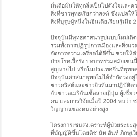
มั่นถือมั่นให้ทุกสิ่งเป็นไปดั่งใจ
สิ่งที่ชาวพุทธเรียกว่าสงฆ์ ซึ่งแปลให้ใ
สิ่งที่บุรุษผู้หนึ่งในอินเดียเรียนรู
ปัจจุบันมีพุทธศาสนารูปแบบใหม่เก
รวมทั้งการปฏิรูปการเมืองและสิ่งแว
จัดการความเครียดได้ดีขึ้น ช่วยให
ป่วยโรคเรื้อรัง บทบาทร่วมสมัยเช่นนี
สูญหายไป หรือในประเทศจีนที่พุทธศ
ปัจจุบันศาสนาพุทธไม่ได้จำกัดวงอยู
ชาวคริสต์และชาวยิวหันมาปฏิบัติต
กับชาวอเมริกันเชื้อสายญี่ปุ่น ผู
คน และการวิจัยเมื่อปี 2004 พบว่า 
วิญญาณของตนอย่างสูง
โครงการเซนสงเคราะห์ผู้ป่วยระยะสุด
ที่บัญญัติขึ้นโดยติช นัท ฮันห์ ภิ