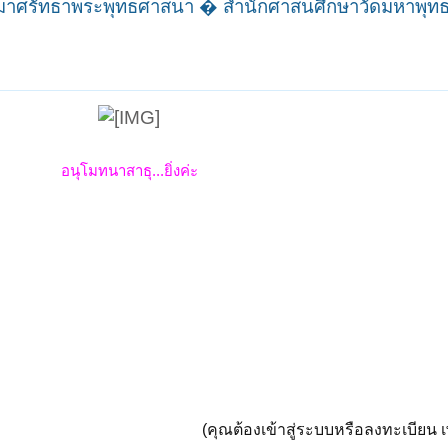
ันมาศรัทธาพระพุทธศาสนา � สำนักศาสนศึกษาวัดมหาพุท
อนุโมทนาสาธุ...ยิ่งค่ะ
(คุณต้องเข้าสู่ระบบหรือลงทะเบียน เพ