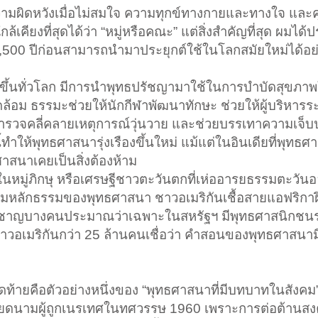
และความผิดหวังเมื่อไม่สมใจ ความทุกข์ทางกายและทางใจ แล
กล้เคียงที่สุดได้ว่า “หมู่หรือคณะ” แต่สิ่งสำคัญที่สุด ผมได้ป
้เมื่อ 2,500 ปีก่อนสามารถนำมาประยุกต์ใช้ในโลกสมัยใหม่ได้อ
ิดขึ้นทั่วโลก มีการนำพุทธปรัชญามาใช้ในการบำบัดสุขภ
ดล้อม ธรรมะช่วยให้นักกีฬาพัฒนาทักษะ ช่วยให้ผู้บริหารระ
้ตำรวจคลี่คลายเหตุการณ์วุ่นวาย และช่วยบรรเทาความเจ็บ
้ทำให้พุทธศาสนารุ่งเรืองขึ้นใหม่ แม้แต่ในอินเดียที่พุทธ
าสนาเคยเป็นสิ่งต้องห้าม
่ในหมู่ภิกษุ หรือเศรษฐีชาวตะวันตกที่เห่ออารยธรรมตะวัน
ามหลักธรรมของพุทธศาสนา ชาวอเมริกันเชื้อสายแอฟริกาฝ
้เชี่ยวชาญบางคนประมาณว่าเฉพาะในสหรัฐฯ มีพุทธศาสนิกชน
ชาวอเมริกันกว่า 25 ล้านคนเชื่อว่า คำสอนของพุทธศาสนาม
ท้ายคือตัวอย่างหนึ่งของ “พุทธศาสนาที่มีบทบาทในสังคม” 
กษุเวียดนามผู้ถูกเนรเทศในทศวรรษ 1960 เพราะการต่อต้านส