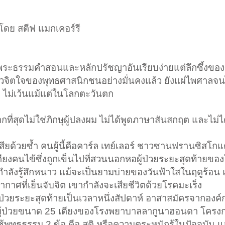
ยโดย สตีฟ แมกเคอร์รี
ต่พระธรรมคำสอนและหลักปรัชญาอันเรียบง่ายแต่ลึกซึ้งข
่ยวจิตใจของพุทธศาสนิกชนอย่างมั่นคงแล้ว ยังแผ่ไพศาลจน
ยๆ ไม่เว้นแม้แต่ในโลกตะวันตก
่สุดไม่ใช่ภิกษุผู้ปลงผม ไม่ได้พูดภาษาสันสกฤต และไม่ได
สียด้วยซ้ำ คนผู้นี้คือคาร์ล เทย์เลอร์ ชาวซานฟรานซิสโกแต่
เตียงคนไข้ซึ่งถูกเข็นไปที่สวนนอกหอผู้ป่วยระยะสุดท้ายข
ลังรู้สึกหนาว แม้จะเป็นยามบ่ายของวันฟ้าใสในฤดูร้อน แต
าศที่เย็นจับจิต เขากำลังจะเสียชีวิตด้วยโรคมะเร็ง
ป่วยระยะสุดท้ายเป็นเวลาหนึ่งสัปดาห์ อาสาสมัครจากองค์
อผู้ป่วยขนาด 25 เตียงของโรงพยาบาลลากูนาฮอนดา โครง
้ใช้พุทธธรรม 2 ข้อ คือ สติ หรือความตระหนักรู้ในปัจจุบัน