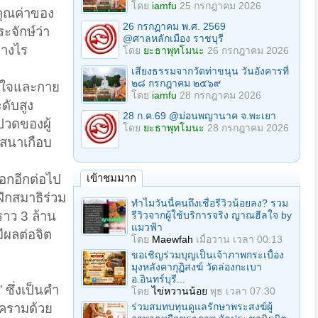
โดย
iamfu
25 กรกฎาคม 2026
ะคุณค่าของ
26 กรกฏาคม พ.ศ. 2569
ระจักษ์ว่า
@ศาลหลักเมือง ราชบุรี
ย่างไร
โดย
ยะธาพุทโมนะ
26 กรกฎาคม 2026
เสียงธรรมจากวัดท่าขนุน วันอังคารที่
๒๘ กรกฎาคม ๒๕๖๙
าพใจและกาย
โดย
iamfu
28 กรกฎาคม 2026
ดับสูง
28 ก.ค.69 @ม่อนพญานาค จ.พะเยา
ปวดของผู้
โดย
ยะธาพุทโมนะ
28 กรกฎาคม 2026
ศาสนาเกือบ
เข้าชมมาก
ออกอีกต่อไป
ึกสมาธิร่วม
ทำไมวันนี้คนถึงเชื่อรีวิวน้อยลง? รวม
ราว 3 ล้าน
รีวิวจากผู้ใช้บริการจริง ญาณฮีลใจ by
แมวฟ้า
ีผลต่อจิต
โดย
Maewfah
เมื่อวาน เวลา 00:13
ขอเชิญร่วมบุญเป็นเจ้าภาพกระเบื้อง
มุงหลังคากุฏิสงฆ์ วัดล่องกะเบา
อ.อินทร์บุรี...
ซึ่งเป็นคำ
โดย
ไข่หวานน้อย
พุธ เวลา 07:30
ร่วมสมทบทุนดูแลรักษาพระสงฆ์ผู้
งครามด้วย