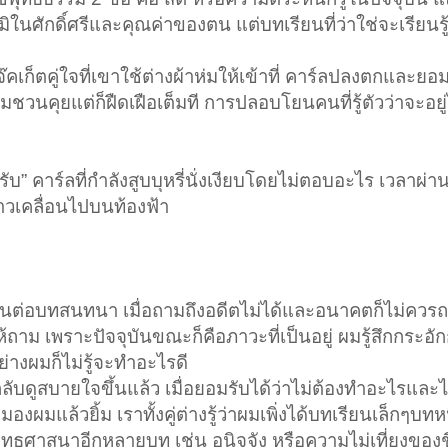
มิในศักดิ์ศรีและคุณค่าของตน แต่บทเรียนที่ว่าใช่จะเรียนรู้
๊คเก็ตคู่ใจที่เขาใช้ต่างผ้าห่มให้เข้าที่ คาร์ลปลงตกและย
นคุยแต่ก็ฝืดเฝือเต็มที การปลอบโยนคนที่รู้ตัวว่าจะอยู่ไ
” คาร์ลที่กำลังสูบบุหรี่นั่งเงียบโดยไม่ตอบอะไร เวลาผ่า
ขาวเคลื่อนไปบนท้องฟ้า
สานต่อบทสนทนา เมื่อถามถึงอดีตไม่ได้และอนาคตก็ไม่ควรถ
ะให้ถาม เพราะปัจจุบันขณะก็คือภาวะที่เป็นอยู่ ผมรู้สึกกระอ
างผมก็ไม่รู้จะทำอะไรดี
ลกลับดูสบายใจขึ้นแล้ว เมื่อยอมรับได้ว่าไม่ต้องทำอะไรและไ
งผมแล้วยิ้ม เราทั้งคู่ต่างรู้ว่าผมเพิ่งได้บทเรียนเล็กๆบทหน
บพุทธศาสนาอีกหลายบท เช่น อนิจจัง หรือความไม่เที่ยงของช