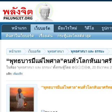
หน้าแรก
มีอะไรใหม่
วิดีโอ
รูปภา
เว็บบอร์ด
ค้นหาในเว็บบอร์ด
เรื่องเด่น
กระทู้และโพสต์ล่าสุด
หน้าแรก
เว็บบอร์ด
พุทธศาสนา
พุทธศาสนา และ ธรรมะ
“พุทธบารมีแผ่ไพศาล”คนทั่วโลกหันมาศ
ในห้อง '
พุทธศาสนา และ ธรรมะ
' ตั้งกระทู้โดย
✿ⓈⓘⓉⓐ✿
,
20 ธันวาคม 
แท็ก:
เพิ่มแท็ก
“พุทธบารมีแผ่ไพศาล”คนทั่วโลกหันมาศรั