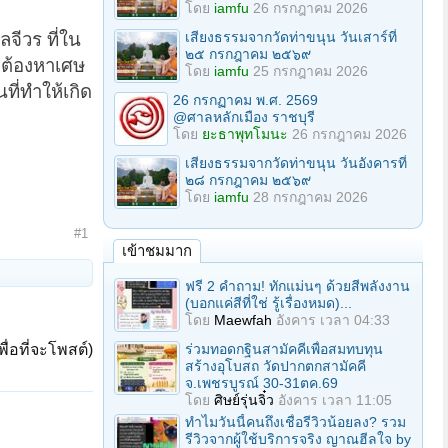
โดย
iamfu
26 กรกฎาคม 2026
ลจีวร ที่ใน
เสียงธรรมจากวัดท่าขนุน วันเสาร์ที่
๒๕ กรกฎาคม ๒๕๖๙
งต้องหาเศษ
โดย
iamfu
25 กรกฎาคม 2026
ที่ทำให้เกิด
26 กรกฏาคม พ.ศ. 2569
@ศาลหลักเมือง ราชบุรี
โดย
ยะธาพุทโมนะ
26 กรกฎาคม 2026
เสียงธรรมจากวัดท่าขนุน วันอังคารที่
๒๘ กรกฎาคม ๒๕๖๙
โดย
iamfu
28 กรกฎาคม 2026
#1
เข้าชมมาก
ฟรี 2 คำถาม! ทักแม่นๆ ด้วยสีพลังงาน
(บอกแค่สีที่ใช่ รู้เรื่องหมด)...
โดย
Maewfah
อังคาร เวลา 04:33
ื่อที่จะโพสต์)
ร่วมทอดกฐินสามัคคีเพื่อสมทบทุน
สร้างอุโบสถ วัดปากตกสามัคคี
จ.เพชรบูรณ์ 30-31ตค.69
โดย
ศิษย์รุ่นจิ๋ว
อังคาร เวลา 11:05
ทำไมวันนี้คนถึงเชื่อรีวิวน้อยลง? รวม
รีวิวจากผู้ใช้บริการจริง ญาณฮีลใจ by