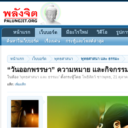
หน้าแรก
มีอะไรใหม่
วิดีโอ
รูปภา
เว็บบอร์ด
ค้นหาในเว็บบอร์ด
เรื่องเด่น
กระทู้และโพสต์ล่าสุด
หน้าแรก
เว็บบอร์ด
พุทธศาสนา
พุทธศาสนา และ ธรรมะ
“วันออกพรรษา” ความหมาย และกิจกรร
ในห้อง '
พุทธศาสนา และ ธรรมะ
' ตั้งกระทู้โดย
โพธิสัตว์ ชาวพุทธ
,
21 ตุลา
แท็ก:
เพิ่มแท็ก