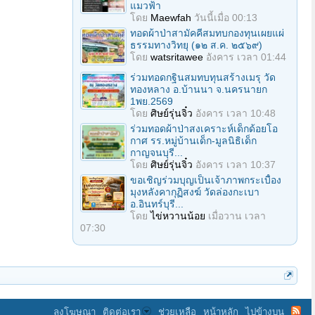
แมวฟ้า
โดย
Maewfah
วันนี้เมื่อ 00:13
ทอดผ้าป่าสามัคคีสมทบกองทุนเผยแผ่
ธรรมทางวิทยุ (๑๒ ส.ค. ๒๕๖๙)
โดย
watsritawee
อังคาร เวลา 01:44
ร่วมทอดกฐินสมทบทุนสร้างเมรุ วัด
ทองหลาง อ.บ้านนา จ.นครนายก
1พย.2569
โดย
ศิษย์รุ่นจิ๋ว
อังคาร เวลา 10:48
ร่วมทอดผ้าป่าสงเคราะห์เด็กด้อยโอ
กาศ รร.หมู่บ้านเด็ก-มูลนิธิเด็ก
กาญจนบุรี...
โดย
ศิษย์รุ่นจิ๋ว
อังคาร เวลา 10:37
ขอเชิญร่วมบุญเป็นเจ้าภาพกระเบื้อง
มุงหลังคากุฏิสงฆ์ วัดล่องกะเบา
อ.อินทร์บุรี...
โดย
ไข่หวานน้อย
เมื่อวาน เวลา
07:30
ลงโฆษณา
ติดต่อเรา
ช่วยเหลือ
หน้าหลัก
ไปข้างบน