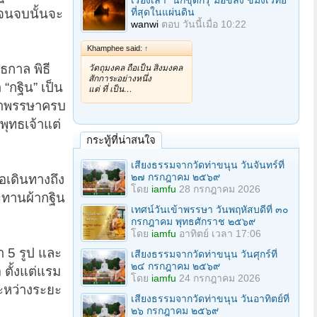
เรื่องเล่า "นักขุดกรุ"มือขลัง ขมังเวทย์
ิจนจบนั้นจะ
ที่สุดในแผ่นดิน
wanwi
ตอบ
วันนี้เมื่อ 10:22
Khamphee said:
↑
ทธกาล พิธี
วัตถุมงคล ถือเป็น สิ่งมงคล
สักการะอย่างหนึ่ง
“กฐิน” เป็น
แต่ ที่ เป็น…
รจำพรรษาครบ
พุทธเจ้าแต่
กระทู้ที่น่าสนใจ
เสียงธรรมจากวัดท่าขนุน วันจันทร์ที่
๒๗ กรกฎาคม ๒๕๖๙
อเดินทางถึง
โดย
iamfu
28 กรกฎาคม 2026
ระทานผ้ากฐิน
เทศน์วันเข้าพรรษา วันพฤหัสบดีที่ ๓๐
กรกฎาคม พุทธศักราช ๒๕๖๙
โดย
iamfu
อาทิตย์ เวลา 17:06
 5 รูป และ
เสียงธรรมจากวัดท่าขนุน วันศุกร์ที่
๒๔ กรกฎาคม ๒๕๖๙
ตั้งแต่แรม
โดย
iamfu
24 กรกฎาคม 2026
ระหว่างระยะ
เสียงธรรมจากวัดท่าขนุน วันอาทิตย์ที่
๒๖ กรกฎาคม ๒๕๖๙