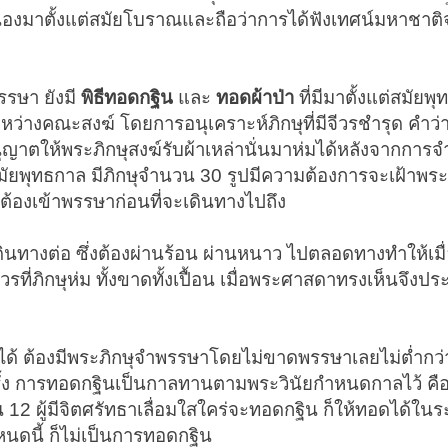
ืองมาตั้งแต่สมัยโบราณและถือว่าการได้ฟังเทศน์มหาชาต
รรษา ยังมี
พิธีทอดกฐิน
และ
ทอดผ้าป่า
ที่มีมาตั้งแต่สมัยพุ
่างคณะสงฆ์ โดยการอนุเคราะห์ภิกษุที่มีจีวรชำรุด คำว่า 
อนุญาตให้พระภิกษุสงฆ์รับผ้าเหล่านั่นมาห่มได้หลังจากกา
ในสมัยพุทธกาล มีภิกษุจำนวน 30 รูปมีความต้องการจะเฝ้าพระ
นต้องเข้าพรรษาก่อนที่จะเดินทางไปถึง
นทางต่อ ซึ่งต้องผ่านร้อน ผ่านหนาว ไปตลอดทางทำให้เมื่
จีวรที่ภิกษุห่ม ทั้งขาดทั้งเปื้อน เมื่อพระศาสดาทรงเห็นจึงป
ได้ ต้องมีพระภิกษุจำพรรษาโดยไม่ขาดพรรษาเลยไม่ต่ำกว่า
รั้ง การทอดกฐินเป็นกาลทานตามพระวินัยกำหนดกาลไว้ คือ 
ือน 12 ผู้มีจิตศรัทธาเลื่อมใสใคร่จะทอดกฐิน ก็ให้ทอดได้ใน
นดนี้ ก็ไม่เป็นการทอดกฐิน