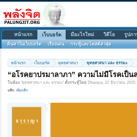
หน้าแรก
มีอะไรใหม่
วิดีโอ
รูปภา
เว็บบอร์ด
ค้นหาในเว็บบอร์ด
เรื่องเด่น
กระทู้และโพสต์ล่าสุด
หน้าแรก
เว็บบอร์ด
พุทธศาสนา
พุทธศาสนา และ ธรรมะ
“อโรคยาปรมาลาภา” ความไม่มีโรคเป็นล
ในห้อง '
พุทธศาสนา และ ธรรมะ
' ตั้งกระทู้โดย
Dharaya
,
22 ธันวาคม 2020
.
แท็ก:
เพิ่มแท็ก