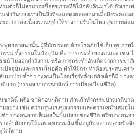
มตัวก็ไม่สามารถซื้อสุขภาพที่ดีให้กลับคืนมาได้ ตัวเราเท่า
ระจำวันของเราเป็นสิ่งที่จะแสดงผลออกมาเมื่อถึงระยะเวลา
ยะเวลาต่อเนื่องนานๆทำให้ร่างกายรับไม่ไหว สุขภาพอ่อ
ุทธศาสนานั้น ผู้ที่มักประสบด้วยโรคภัยไข้เจ็บ สุขภาพไ
งกรรม ทั้งกรรมในปัจจุบัน คือ การกระทำของตนเอง เช่น ไ
ชน์ ไม่ออกกำลังกาย หรือ การกระทำอันเกิดจากการฆ่าสั
้งกรรมปัจจุบันและกรรมในอดีต ทำให้ผู้กระทำต้องประสบเครา
บมาป่วยซ้ำๆ บางคนเป็นโรคเรื้อรังตั้งแต่ยังเด็กก็มี บางค
ิบาต (กรรมจากการฆ่าสัตว์ การเบียดเบียนชีวิต)
ชาตินี้ หรือ ชาติก่อนๆก็ตาม ส่วนถ้าทำกรรมปาณาติบาต
จจัยหลายอย่าง เช่น ความรุนแรงของกรรมและความสม่ำเสมอ
ม่ช้า บางคนอาจเห็นผลในบั้นปลายของชีวิต หรือบางคนอ
พราะลำดับการให้ผลของกรรมนั้นขึ้นอยู่กับหลากหลายปัจจั
หตุใดก็ตาม