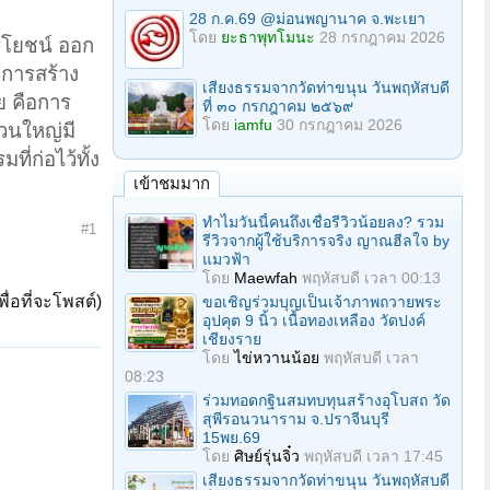
28 ก.ค.69 @ม่อนพญานาค จ.พะเยา
โดย
ยะธาพุทโมนะ
28 กรกฎาคม 2026
ะโยชน์ ออก
 การสร้าง
เสียงธรรมจากวัดท่าขนุน วันพฤหัสบดี
ย คือการ
ที่ ๓๐ กรกฎาคม ๒๕๖๙
โดย
iamfu
30 กรกฎาคม 2026
วนใหญ่มี
่ก่อไว้ทั้ง
เข้าชมมาก
ทำไมวันนี้คนถึงเชื่อรีวิวน้อยลง? รวม
#1
รีวิวจากผู้ใช้บริการจริง ญาณฮีลใจ by
แมวฟ้า
โดย
Maewfah
พฤหัสบดี เวลา 00:13
ื่อที่จะโพสต์)
ขอเชิญร่วมบุญเป็นเจ้าภาพถวายพระ
อุปคุต 9 นิ้ว เนื้อทองเหลือง วัดปงค์
เชียงราย
โดย
ไข่หวานน้อย
พฤหัสบดี เวลา
08:23
ร่วมทอดกฐินสมทบทุนสร้างอุโบสถ วัด
สุพีรอนวนาราม จ.ปราจีนบุรี
15พย.69
โดย
ศิษย์รุ่นจิ๋ว
พฤหัสบดี เวลา 17:45
เสียงธรรมจากวัดท่าขนุน วันพฤหัสบดี