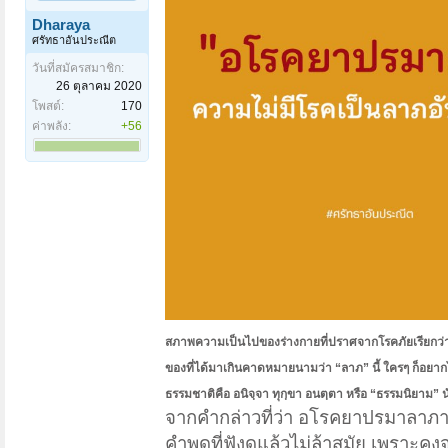
Dharaya
ศรัทธาอันประณีต
วันที่สมัครสมาชิก:
26 ตุลาคม 2020
โพสต์:
170
ค่าพลัง:
+56
สภาพความเป็นไปของร่างกายที่ปราศจากโรคภัยเรียกว่า
ของที่ได้มาเกินคาดหมายนามว่า “ลาภ” นี้ ใครๆ ก็อยากไ
ธรรมชาติคือ อนิจฺจา ทุกฺขา อนตฺตา หรือ “ธรรมนิยาม” น
จากคำกล่าวที่ว่า อโรคยาปรมาลาภา ก
คำพูดที่ฟังดูแล้วไม่ล้าสมัย เพราะค