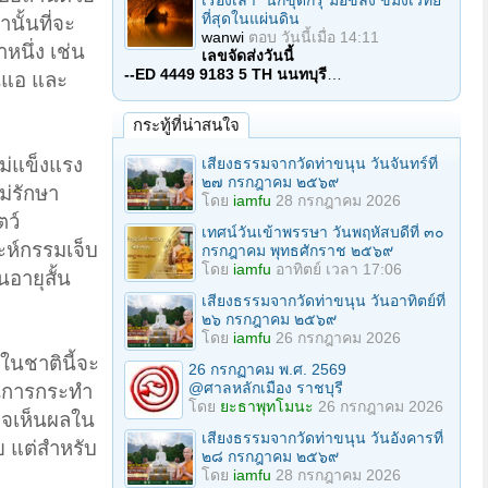
เรื่องเล่า "นักขุดกรุ"มือขลัง ขมังเวทย์
ที่สุดในแผ่นดิน
นั้นที่จะ
wanwi
ตอบ
วันนี้เมื่อ 14:11
หนึ่ง เช่น
เลขจัดส่งวันนี้
--ED 4449 9183 5 TH นนทบุรี
…
นแอ และ
กระทู้ที่น่าสนใจ
ม่แข็งแรง
เสียงธรรมจากวัดท่าขนุน วันจันทร์ที่
๒๗ กรกฎาคม ๒๕๖๙
ม่รักษา
โดย
iamfu
28 กรกฎาคม 2026
ตว์
เทศน์วันเข้าพรรษา วันพฤหัสบดีที่ ๓๐
ะห์กรรมเจ็บ
กรกฎาคม พุทธศักราช ๒๕๖๙
โดย
iamfu
อาทิตย์ เวลา 17:06
นอายุสั้น
เสียงธรรมจากวัดท่าขนุน วันอาทิตย์ที่
๒๖ กรกฎาคม ๒๕๖๙
โดย
iamfu
26 กรกฎาคม 2026
ในชาตินี้จะ
26 กรกฏาคม พ.ศ. 2569
@ศาลหลักเมือง ราชบุรี
ในการกระทำ
โดย
ยะธาพุทโมนะ
26 กรกฎาคม 2026
าจเห็นผลใน
เสียงธรรมจากวัดท่าขนุน วันอังคารที่
ย แต่สำหรับ
๒๘ กรกฎาคม ๒๕๖๙
โดย
iamfu
28 กรกฎาคม 2026