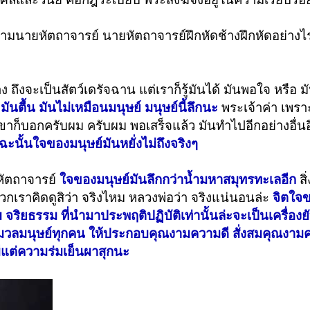
ามนายหัตถาจารย์ นายหัตถาจารย์ฝึกหัดช้างฝึกหัดอย่างไร
 ถึงจะเป็นสัตว์เดรัจฉาน แต่เราก็รู้มันได้ มันพอใจ หรือ 
ันตื้น มันไม่เหมือนมนุษย์ มนุษย์นี้ลึกนะ
พระเจ้าค่า เพรา
น เขาก็บอกครับผม ครับผม พอเสร็จแล้ว มันทำไปอีกอย่างอื่น
ะนั้นใจของมนุษย์มันหยั่งไม่ถึงจริงๆ
งหัตถาจารย์
ใจของมนุษย์มันลึกกว่าน้ำมหาสมุทรทะเลอีก
สิ
พวกเราคิดดูสิว่า จริงไหม หลวงพ่อว่า จริงแน่นอนล่ะ
จิตใจข
 จริยธรรม ที่นำมาประพฤติปฏิบัติเท่านั้นล่ะจะเป็นเครื่องยั
มวลมนุษย์ทุกคน ให้ประกอบคุณงามความดี สั่งสมคุณงามควา
ะมีแต่ความร่มเย็นผาสุกนะ