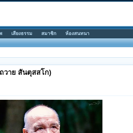
พ
เสียงธรรม
สมาชิก
ห้องสนทนา
์ถวาย สันตุสสโก)