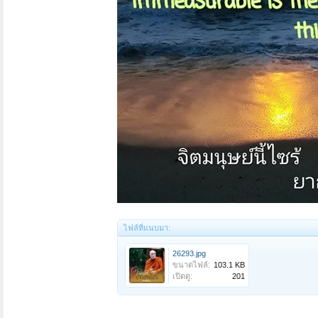
ไฟล์ที่แนบมา:
26293.jpg
ขนาดไฟล์:
103.1 KB
เปิดดู:
201