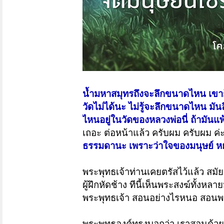
น้ำมหาสมุทรถึงจะลึกขนาดไหน เขาก็
วัดไม่ได้นะ ไม่รู้จะลึกขนาดไหน มัน
ไหนอยู่ในวัดของหลวงพ่อนี่ ถ้ามัน
เถอะ ต่อหน้าแล้ว ครับผม ครับผม ค่ะ แ
ธรรมดานะ เพราะว่าใจของมนุษย์ หยั่
พระพุทธเจ้าท่านเคยตรัสไว้แล้ว สมั
ผู้ฝึกหัดช้าง ทีนี้เห็นพระสงฆ์ทั้งหล
พระพุทธเจ้า สอนอย่างไรหนอ สอนพร
พระพุทธองค์ทรงบอกว่า เราสอนด้วยศ