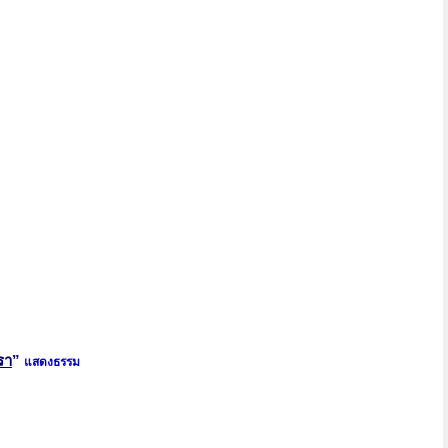
รา
”
แสดงธรรม