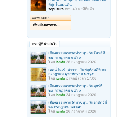
เรื่องเล่า "นักขุดกรุ"มือขลัง ขมังเวทย์
ที่สุดในแผ่นดิน
sepultura
ตอบ
40 นาทีที่แล้ว
wanwi said:
↑
เรียนน้องเสฯทราบ
…
กระทู้ที่น่าสนใจ
เสียงธรรมจากวัดท่าขนุน วันจันทร์ที่
๒๗ กรกฎาคม ๒๕๖๙
โดย
iamfu
28 กรกฎาคม 2026
เทศน์วันเข้าพรรษา วันพฤหัสบดีที่ ๓๐
กรกฎาคม พุทธศักราช ๒๕๖๙
โดย
iamfu
อาทิตย์ เวลา 17:06
เสียงธรรมจากวัดท่าขนุน วันศุกร์ที่
๒๔ กรกฎาคม ๒๕๖๙
โดย
iamfu
24 กรกฎาคม 2026
เสียงธรรมจากวัดท่าขนุน วันอาทิตย์ที่
๒๖ กรกฎาคม ๒๕๖๙
โดย
iamfu
26 กรกฎาคม 2026