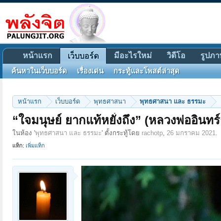
หน้าแรก
มีอะไรใหม่
วิดีโอ
รูปภา
เว็บบอร์ด
ค้นหาในเว็บบอร์ด
เรื่องเด่น
กระทู้และโพสต์ล่าสุด
หน้าแรก
เว็บบอร์ด
พุทธศาสนา
พุทธศาสนา และ ธรรมะ
“ใจมนุษย์ ยากแท้หยั่งถึง” (หลวงพ่ออินทร
ในห้อง '
พุทธศาสนา และ ธรรมะ
' ตั้งกระทู้โดย
rachotp
,
26 มกราคม 2021
.
แท็ก:
เพิ่มแท็ก