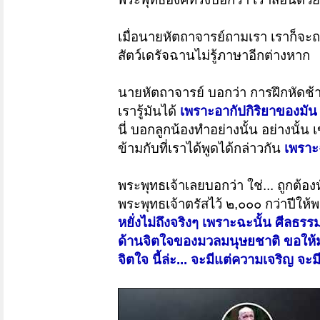
เมื่อนายหัตถาจารย์ถามเรา เราก็จะถ
สัตว์เดรัจฉานไม่รู้ภาษาอีกต่างหาก
นายหัตถาจารย์ บอกว่า การฝึกหัดช้าง
เรารู้มันได้
เพราะอากัปกิริยาของมัน ม
นี่ บอกลูกน้องทำอย่างนั้น อย่างนั้
ข้ามกับที่เราได้พูดได้กล่าวกัน
เพราะฉ
พระพุทธเจ้าเลยบอกว่า ใช่... ถูกต้อ
พระพุทธเจ้าตรัสไว้ ๒,๐๐๐ กว่าปีให้
หยั่งไม่ถึงจริงๆ เพราะฉะนั้น ศีลธรรม
ด้านจิตใจของมวลมนุษยชาติ
ขอให้
จิตใจ นี้ล่ะ... จะมีแต่ความเจริญ จ