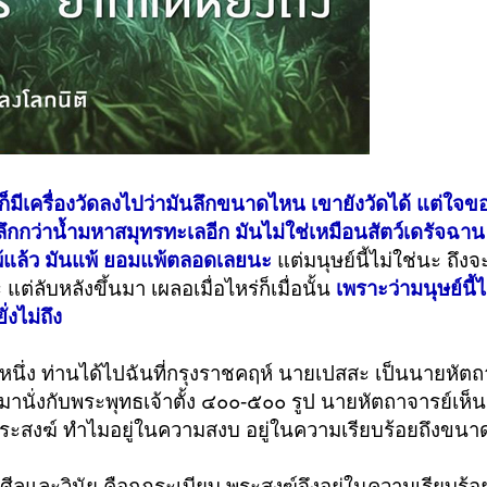
มีเครื่องวัดลงไปว่ามันลึกขนาดไหน เขายังวัดได้ แต่ใจขอ
ลึกกว่าน้ำมหาสมุทรทะเลอีก มันไม่ใช่เหมือนสัตว์เดรัจฉาน 
แพ้แล้ว มันแพ้ ยอมแพ้ตลอดเลยนะ
แต่มนุษย์นี้ไม่ใช่นะ ถึง
ต่ลับหลังขึ้นมา เผลอเมื่อไหร่ก็เมื่อนั้น
เพราะว่ามนุษย์นี้ไ
งไม่ถึง
ยหนึ่ง ท่านได้ไปฉันที่กรุงราชคฤห์ นายเปสสะ เป็นนายหัตถ
ายมานั่งกับพระพุทธเจ้าตั้ง ๔๐๐-๕๐๐ รูป นายหัตถาจารย์เห็น 
ะสงฆ์ ทำไมอยู่ในความสงบ อยู่ในความเรียบร้อยถึงขนาด
ีลและวินัย คือกฎระเบียบ พระสงฆ์จึงอยู่ในความเรียบร้อ