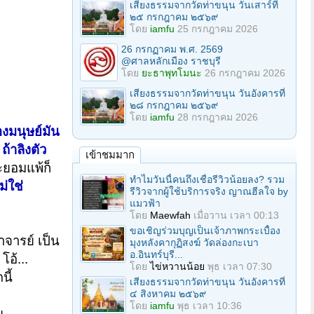
เสียงธรรมจากวัดท่าขนุน วันเสาร์ที่
๒๕ กรกฎาคม ๒๕๖๙
โดย
iamfu
25 กรกฎาคม 2026
26 กรกฏาคม พ.ศ. 2569
@ศาลหลักเมือง ราชบุรี
โดย
ยะธาพุทโมนะ
26 กรกฎาคม 2026
เสียงธรรมจากวัดท่าขนุน วันอังคารที่
๒๘ กรกฎาคม ๒๕๖๙
โดย
iamfu
28 กรกฎาคม 2026
งมนุษย์มัน
ถ้าลิงตัว
เข้าชมมาก
จะยอมแพ้ก็
ทำไมวันนี้คนถึงเชื่อรีวิวน้อยลง? รวม
ม่ใช่
รีวิวจากผู้ใช้บริการจริง ญาณฮีลใจ by
แมวฟ้า
โดย
Maewfah
เมื่อวาน เวลา 00:13
ขอเชิญร่วมบุญเป็นเจ้าภาพกระเบื้อง
าจารย์ เป็น
มุงหลังคากุฏิสงฆ์ วัดล่องกะเบา
อ.อินทร์บุรี...
โอ้...
โดย
ไข่หวานน้อย
พุธ เวลา 07:30
นี้
เสียงธรรมจากวัดท่าขนุน วันอังคารที่
๔ สิงหาคม ๒๕๖๙
โดย
iamfu
พุธ เวลา 10:36
ย