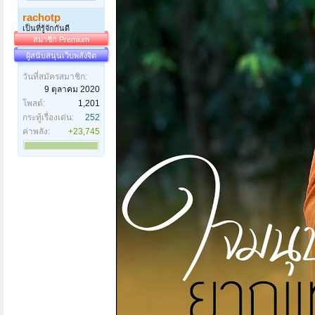
rachotp
เป็นที่รู้จักกันดี
สมาชิก Premium
ผู้สนับสนุนเว็บพลังจิต
วันที่สมัครสมาชิก:
9 ตุลาคม 2020
โพสต์:
1,201
กระทู้เรื่องเด่น:
252
ค่าพลัง:
+23,745