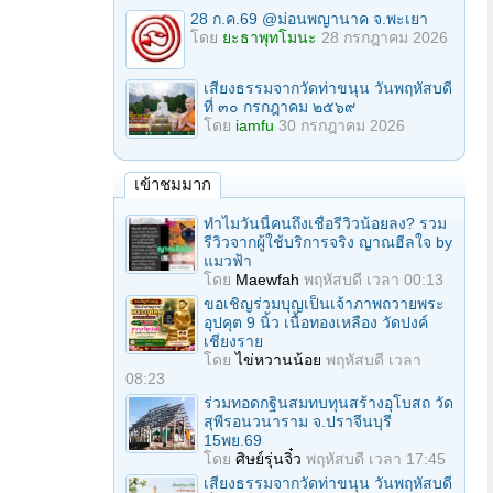
28 ก.ค.69 @ม่อนพญานาค จ.พะเยา
โดย
ยะธาพุทโมนะ
28 กรกฎาคม 2026
เสียงธรรมจากวัดท่าขนุน วันพฤหัสบดี
ที่ ๓๐ กรกฎาคม ๒๕๖๙
โดย
iamfu
30 กรกฎาคม 2026
เข้าชมมาก
ทำไมวันนี้คนถึงเชื่อรีวิวน้อยลง? รวม
รีวิวจากผู้ใช้บริการจริง ญาณฮีลใจ by
แมวฟ้า
โดย
Maewfah
พฤหัสบดี เวลา 00:13
ขอเชิญร่วมบุญเป็นเจ้าภาพถวายพระ
อุปคุต 9 นิ้ว เนื้อทองเหลือง วัดปงค์
เชียงราย
โดย
ไข่หวานน้อย
พฤหัสบดี เวลา
08:23
ร่วมทอดกฐินสมทบทุนสร้างอุโบสถ วัด
สุพีรอนวนาราม จ.ปราจีนบุรี
15พย.69
โดย
ศิษย์รุ่นจิ๋ว
พฤหัสบดี เวลา 17:45
เสียงธรรมจากวัดท่าขนุน วันพฤหัสบดี