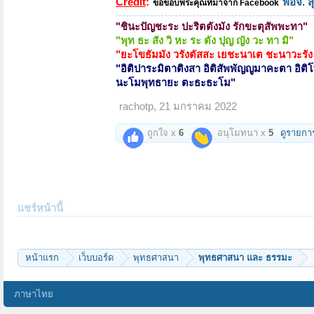
Credit
:
พอจ. ส
ขอขอบพระคุณที่มาจาก
Facebook
"
ชินะปัญชะระ ปะริตตังมัง รักขะตุสัพพะทา
"
"พุท ธะ สัง วิ หะ ระ ตัง ปุญ ญัง วะ ทา มิ"
"ยะโขธัมมัง วรังตัสสะ เยชะนาเต ชะนาวะรัง
"
อิติปาระมิตาติงสา อิติสัพพัญญูมาคะตา อิติ
นะโมพุทธายะ ตะธะธะโม
"
rachotp
,
21 มกราคม 2022
ถูกใจ x
6
อนุโมทนา x
5
ดูรายกา
แชร์หน้านี้
หน้าแรก
เว็บบอร์ด
พุทธศาสนา
พุทธศาสนา และ ธรรมะ
ภาษาไทย