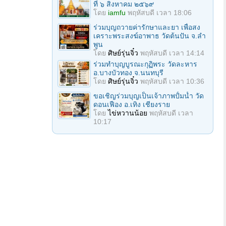
ที่ ๖ สิงหาคม ๒๕๖๙
โดย
iamfu
พฤหัสบดี เวลา 18:06
ร่วมบุญถวายค่ารักษาและยา เพื่อสง
เคราะพระสงฆ์อาพาธ วัดต้นปัน จ.ลํา
พูน
โดย
ศิษย์รุ่นจิ๋ว
พฤหัสบดี เวลา 14:14
ร่วมทําบุญบูรณะกุฏิพระ วัดละหาร
อ.บางบัวทอง จ.นนทบุรี
โดย
ศิษย์รุ่นจิ๋ว
พฤหัสบดี เวลา 10:36
ขอเชิญร่วมบุญเป็นเจ้าภาพปั้มน้ำ วัด
ดอนเฟือง อ.เทิง เชียงราย
โดย
ไข่หวานน้อย
พฤหัสบดี เวลา
10:17