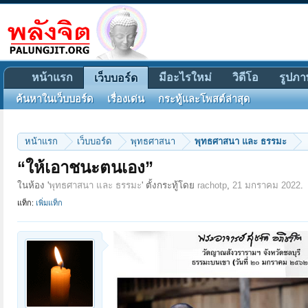
หน้าแรก
มีอะไรใหม่
วิดีโอ
รูปภา
เว็บบอร์ด
ค้นหาในเว็บบอร์ด
เรื่องเด่น
กระทู้และโพสต์ล่าสุด
หน้าแรก
เว็บบอร์ด
พุทธศาสนา
พุทธศาสนา และ ธรรมะ
“ให้เอาชนะตนเอง”
ในห้อง '
พุทธศาสนา และ ธรรมะ
' ตั้งกระทู้โดย
rachotp
,
21 มกราคม 2022
.
แท็ก:
เพิ่มแท็ก