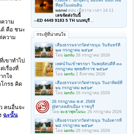
เรื่องเล่า "นักขุดกรุ"มือขลัง ขมังเวทย์
ที่สุดในแผ่นดิน
wanwi
ตอบ
เมื่อวาน เวลา 14:11
เลขจัดส่งวันนี้
--ED 4449 9183 5 TH นนทบุรี
…
างความ
ได้ คือ ชนะ
กระทู้ที่น่าสนใจ
แต่ความ
เสียงธรรมจากวัดท่าขนุน วันจันทร์ที่
๒๗ กรกฎาคม ๒๕๖๙
โดย
iamfu
28 กรกฎาคม 2026
งที่เขาทำไป
เทศน์วันเข้าพรรษา วันพฤหัสบดีที่ ๓๐
เรื่องที่
กรกฎาคม พุทธศักราช ๒๕๖๙
โดย
iamfu
2 สิงหาคม 2026
ตจากใจ
เสียงธรรมจากวัดท่าขนุน วันอาทิตย์ที่
ิดโกรธ คิด
๒๖ กรกฎาคม ๒๕๖๙
โดย
iamfu
26 กรกฎาคม 2026
26 กรกฏาคม พ.ศ. 2569
@ศาลหลักเมือง ราชบุรี
ว คนอื่นจะ
โดย
ยะธาพุทโมนะ
26 กรกฎาคม 2026
อง
ฉะนั้น
เสียงธรรมจากวัดท่าขนุน วันอังคารที่
๒๘ กรกฎาคม ๒๕๖๙
โดย
iamfu
28 กรกฎาคม 2026