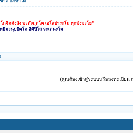
ุชาติ อภิชาโต
 โกจิตตังสัง ขะตังมุตโต เอโสปาระโม ทุกขังขะโย"
โพธิมะนุปปัตโต อิติปิโส จะเตนะโม
ร
(คุณต้องเข้าสู่ระบบหรือลงทะเบียน เพ