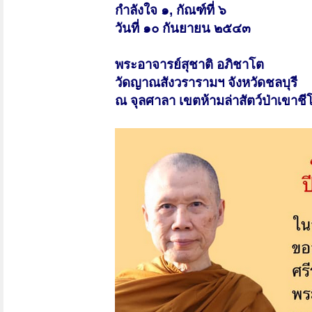
กำลังใจ ๑, กัณฑ์ที่ ๖
วันที่ ๑๐ กันยายน ๒๕๔๓
พระอาจารย์สุชาติ อภิชาโต
วัดญาณสังวรารามฯ จังหวัดชลบุรี
ณ จุลศาลา เขตห้ามล่าสัตว์ป่าเขาช