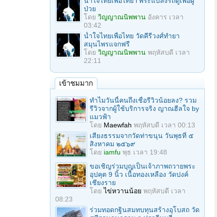
น้ำใจไทยเพื่อไทย l พระแปลงรถตู้เพื่อผู้
ป่วย
โดย
วิญญาณนิพพาน
อังคาร เวลา
03:42
น้ำใจไทยเพื่อไทย วัดคีรีวงศ์ทำยา
สมุนไพรแจกฟรี
โดย
วิญญาณนิพพาน
พฤหัสบดี เวลา
22:11
เข้าชมมาก
ทำไมวันนี้คนถึงเชื่อรีวิวน้อยลง? รวม
รีวิวจากผู้ใช้บริการจริง ญาณฮีลใจ by
แมวฟ้า
โดย
Maewfah
พฤหัสบดี เวลา 00:13
เสียงธรรมจากวัดท่าขนุน วันพุธที่ ๕
สิงหาคม ๒๕๖๙
โดย
iamfu
พุธ เวลา 19:48
ขอเชิญร่วมบุญเป็นเจ้าภาพถวายพระ
อุปคุต 9 นิ้ว เนื้อทองเหลือง วัดปงค์
เชียงราย
โดย
ไข่หวานน้อย
พฤหัสบดี เวลา
08:23
ร่วมทอดกฐินสมทบทุนสร้างอุโบสถ วัด