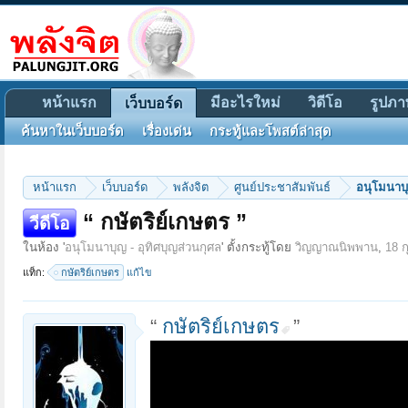
หน้าแรก
มีอะไรใหม่
วิดีโอ
รูปภา
เว็บบอร์ด
ค้นหาในเว็บบอร์ด
เรื่องเด่น
กระทู้และโพสต์ล่าสุด
หน้าแรก
เว็บบอร์ด
พลังจิต
ศูนย์ประชาสัมพันธ์
อนุโมนาบุ
“ กษัตริย์เกษตร ”
วีดีโอ
ในห้อง '
อนุโมนาบุญ - อุทิศบุญส่วนกุศล
' ตั้งกระทู้โดย
วิญญาณนิพพาน
,
18 ก
แท็ก:
กษัตริย์เกษตร
แก้ไข
“
กษัตริย์เกษตร
”