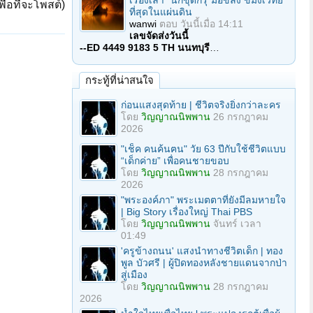
เรื่องเล่า "นักขุดกรุ"มือขลัง ขมังเวทย์
ื่อที่จะโพสต์)
ที่สุดในแผ่นดิน
wanwi
ตอบ
วันนี้เมื่อ 14:11
เลขจัดส่งวันนี้
--ED 4449 9183 5 TH นนทบุรี
…
กระทู้ที่น่าสนใจ
ก่อนแสงสุดท้าย | ชีวิตจริงยิ่งกว่าละคร
โดย
วิญญาณนิพพาน
26 กรกฎาคม
2026
"เช็ค คนค้นฅน" วัย 63 ปีกับใช้ชีวิตแบบ
“เด็กค่าย” เพื่อคนชายขอบ
โดย
วิญญาณนิพพาน
28 กรกฎาคม
2026
"พระองค์ภา" พระเมตตาที่ยังมีลมหายใจ
| Big Story เรื่องใหญ่ Thai PBS
โดย
วิญญาณนิพพาน
จันทร์ เวลา
01:49
'ครูข้างถนน' แสงนำทางชีวิตเด็ก | ทอง
พูล บัวศรี | ผู้ปิดทองหลังชายแดนจากป่า
สู่เมือง
โดย
วิญญาณนิพพาน
28 กรกฎาคม
2026