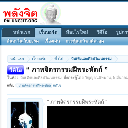
หน้าแรก
มีอะไรใหม่
วิดีโอ
รูปภา
เว็บบอร์ด
ค้นหาในเว็บบอร์ด
เรื่องเด่น
กระทู้และโพสต์ล่าสุด
หน้าแรก
เว็บบอร์ด
ทั่วไป
บันเทิงและศิลปวัฒนธรรม
“ ภาพจิตรกรรมฝีพระหัตถ์ ”
วีดีโอ
ในห้อง '
บันเทิงและศิลปวัฒนธรรม
' ตั้งกระทู้โดย
วิญญาณนิพพาน
,
5 มีนาค
แท็ก:
ภาพจิตรกรรมฝีพระหัตถ
แก้ไข
“ ภาพจิตรกรรมฝีพระหัตถ์ ”