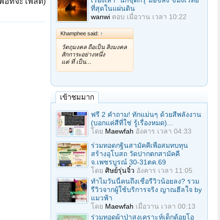
เรื่องเล่า "นักขุดกรุ"มือขลัง ขมังเวทย์
ื่อที่จะโพสต์)
ที่สุดในแผ่นดิน
wanwi
ตอบ
เมื่อวาน เวลา 10:22
Khamphee said:
↑
วัตถุมงคล ถือเป็น สิ่งมงคล
สักการะอย่างหนึ่ง
แต่ ที่ เป็น…
เข้าชมมาก
ฟรี 2 คำถาม! ทักแม่นๆ ด้วยสีพลังงาน
(บอกแค่สีที่ใช่ รู้เรื่องหมด)...
โดย
Maewfah
อังคาร เวลา 04:33
ร่วมทอดกฐินสามัคคีเพื่อสมทบทุน
สร้างอุโบสถ วัดปากตกสามัคคี
จ.เพชรบูรณ์ 30-31ตค.69
โดย
ศิษย์รุ่นจิ๋ว
อังคาร เวลา 11:05
ทำไมวันนี้คนถึงเชื่อรีวิวน้อยลง? รวม
รีวิวจากผู้ใช้บริการจริง ญาณฮีลใจ by
แมวฟ้า
โดย
Maewfah
เมื่อวาน เวลา 00:13
ร่วมทอดผ้าป่าสงเคราะห์เด็กด้อยโอ