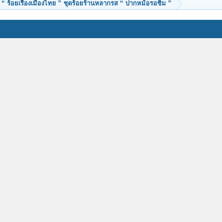
“ ร้อยเรื่องเมืองไทย ” ชุดร้อยร้านหลากรส “ ปากหม้อรอชิม ”