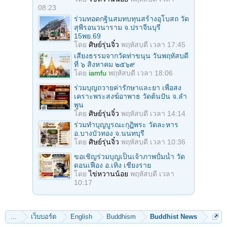
08:23
ร่วมทอดกฐินสมทบทุนสร้างอุโบสถ วัด
สุพีรอนวนาราม จ.ปราจีนบุรี
15พย.69
โดย
ศิษย์รุ่นจิ๋ว
พฤหัสบดี เวลา 17:45
เสียงธรรมจากวัดท่าขนุน วันพฤหัสบดี
ที่ ๖ สิงหาคม ๒๕๖๙
โดย
iamfu
พฤหัสบดี เวลา 18:06
ร่วมบุญถวายค่ารักษาและยา เพื่อสง
เคราะพระสงฆ์อาพาธ วัดต้นปัน จ.ลํา
พูน
โดย
ศิษย์รุ่นจิ๋ว
พฤหัสบดี เวลา 14:14
ร่วมทําบุญบูรณะกุฏิพระ วัดละหาร
อ.บางบัวทอง จ.นนทบุรี
โดย
ศิษย์รุ่นจิ๋ว
พฤหัสบดี เวลา 10:36
ขอเชิญร่วมบุญเป็นเจ้าภาพปั้มน้ำ วัด
ดอนเฟือง อ.เทิง เชียงราย
โดย
ไข่หวานน้อย
พฤหัสบดี เวลา
10:17
...
เว็บบอร์ด
English
Buddhism
Buddhist News