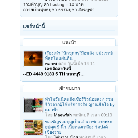
ร่วมทำบุญ ค่า hosting = 10 บาท
ถวายเป็นพุทธบูชา ธรรมบูชา สังฆบูชา…
แชร์หน้านี้
แนะนำ
เรื่องเล่า "นักขุดกรุ"มือขลัง ขมังเวทย์
ที่สุดในแผ่นดิน
wanwi
ตอบ
วันนี้เมื่อ 14:11
เลขจัดส่งวันนี้
--ED 4449 9183 5 TH นนทบุรี
…
เข้าชมมาก
ทำไมวันนี้คนถึงเชื่อรีวิวน้อยลง? รวม
รีวิวจากผู้ใช้บริการจริง ญาณฮีลใจ by
แมวฟ้า
โดย
Maewfah
พฤหัสบดี เวลา 00:13
ขอเชิญร่วมบุญเป็นเจ้าภาพถวายพระ
อุปคุต 9 นิ้ว เนื้อทองเหลือง วัดปงค์
เชียงราย
โดย
ไข่หวานน้อย
พฤหัสบดี เวลา