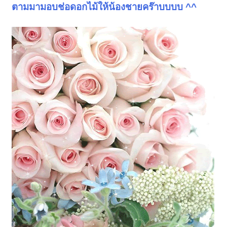
ตามมามอบช่อดอกไม้ให้น้องชายคร๊าบบบบ ^^