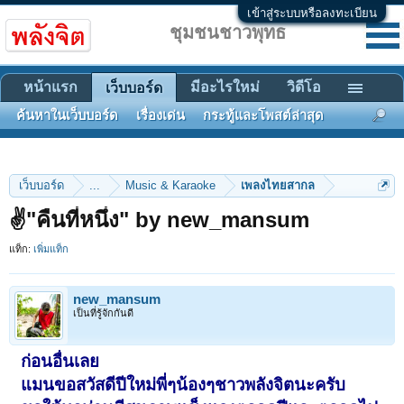
เข้าสู่ระบบหรือลงทะเบียน
ชุมชนชาวพุทธ
หน้าแรก
มีอะไรใหม่
วิดีโอ
เว็บบอร์ด
ค้นหาในเว็บบอร์ด
เรื่องเด่น
กระทู้และโพสต์ล่าสุด
เว็บบอร์ด
...
Music & Karaoke
เพลงไทยสากล
✌"คืนที่หนึ่ง" by new_mansum
แท็ก:
เพิ่มแท็ก
new_mansum
เป็นที่รู้จักกันดี
ก่อนอื่นเลย
แมนขอสวัสดีปีใหม่พี่ๆน้องๆชาวพลังจิตนะครับ