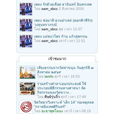
เพลง รักด้วยเลือด ธานินทร์ อินทรเทพ
โดย
sam_sbcc
2 สิงหาคม 2026
เพลง ช่อมาลี-ยวนย่าเหล่ (ดอกฟ้าที่รัก)
วงสุนทราภรณ์
โดย
sam_sbcc
พุธ เวลา 11:07
เพลง แม่ชบาไพร ก้าน แก้วสุพรรณ
โดย
sam_sbcc
เสาร์ เวลา 11:51
เข้าชมมาก
เสียงธรรมจากวัดท่าขนุน วันศุกร์ที่ ๗
สิงหาคม ๒๕๖๙
โดย
iamfu
ศุกร์ เวลา 16:53
ร่วมสร้างศาลาเอนกประสงค์ ใช้
ประกอบพิธีกรรมทางศาสนา จัด
กิจกรรมของวัดขวาง...
โดย
ศิษย์รุ่นจิ๋ว
ศุกร์ เวลา 17:48
จิตวิทยา/วิเคราะห์ "เด็ก 14" ก่อเหตุสลด
"กราดยิงเทพศิรินทร์"
โดย
ยะธาพุทโมนะ
เสาร์ เวลา 08:15