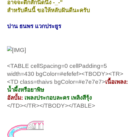
อาจจะดึกสักนิดนึง -_-"
สำหรับคืนนี้ ขอให้หลับฝันดีนะครับ
ปาน ธนพร แวกประยูร
<TABLE cellSpacing=0 cellPadding=5
width=430 bgColor=#efefef><TBODY><TR>
<TD class=thaivs bgColor=#e7e7e7>
เนื้อเพลง:
น้ำผึ้งหรือยาพิษ
อัลบั้ม:
เพลงประกอบละคร เพลิงสีรุ้ง
</TD></TR></TBODY></TABLE>