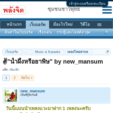
เข้าสู่ระบบหรือลงทะเบียน
ชุมชนชาวพุทธ
หน้าแรก
มีอะไรใหม่
วิดีโอ
เว็บบอร์ด
ค้นหาในเว็บบอร์ด
เรื่องเด่น
กระทู้และโพสต์ล่าสุด
เว็บบอร์ด
...
Music & Karaoke
เพลงไทยสากล
1
2
ถัดไป >
✌"น้ำผึ้งหรือยาพิษ" by new_mansum
แท็ก:
เพิ่มแท็ก
new_mansum
เป็นที่รู้จักกันดี
วันนี้แมนนำเพลงแวะมาฝาก 1 เพลงนะครับ