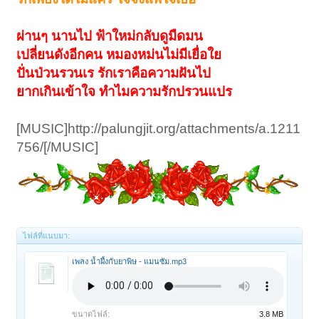
ผ่านๆ นานไป ฟ้าใหม่กลับดูมืดมน
เปลี่ยนดังอีกคน หมองหม่นไม่มีเยื่อใย
ปั่นป่วนรวนเร รักเราคือความฝันไป
ยากเกินเข้าใจ ทำไมความรักปรวนแปร
[MUSIC]http://palungjit.org/attachments/a.1211
756/[/MUSIC]
ไฟล์ที่แนบมา:
เพลง น้ำผึ้งกับยาพิษ - แมนซัม.mp3
ขนาดไฟล์:
3.8 MB