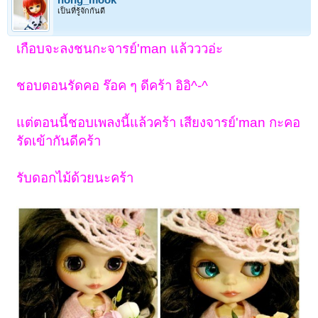
nong_mook
เป็นที่รู้จักกันดี
เกือบจะลงชนกะจารย์'man แล้วววอ่ะ
ชอบตอนรัดคอ ร๊อค ๆ ดีคร้า อิอิ^-^
แต่ตอนนี้ชอบเพลงนี้แล้วคร้า เสียงจารย์'man กะคอ
รัดเข้ากันดีคร้า
รับดอกไม้ด้วยนะคร้า