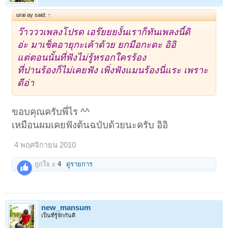
urai ay said:
↑
ว๊าวววเพลงโปรด เอร๊ยยยงั้นเราก็ทันเพลงนี้ดิ
อ่ะ มาเช็คอายุกะเค้าด้วย ยกมือกะดะ อิอิ
แต่ตอนนั้นที่ฟังไม่รู้หรอกใครร้อง
ที่ปานร้องก็ไม่เคยฟัง เพิ่งฟังแมนร้องนี่แระ เพราะ
ดีอ่า
ขอบคุณครับพี่ไร ^^
เหมือนผมเคยฟังต้นฉบับด้วยนะครับ อิอิ
4 พฤศจิกายน 2010
ถูกใจ x
4
ดูรายการ
new_mansum
เป็นที่รู้จักกันดี