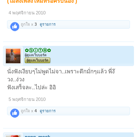
(ไม่ลงเพลงใหม่หรอครับน้อง )
4 พฤศจิกายน 2010
ถูกใจ x
3
ดูรายการ
✿ⓈⓘⓉⓐ✿
ผู้ดูแลเว็บบอร์ด
ผู้ดูแลเว็บบอร์ด
นั่งฟังเงียบๆไม่พูดไม่จา..เพราะดึกมั่กๆแล้ว พี่ง๊
วง..ง่วง
ฟังเสร็จละ..ไปล่ะ อิอิ
5 พฤศจิกายน 2010
ถูกใจ x
4
ดูรายการ