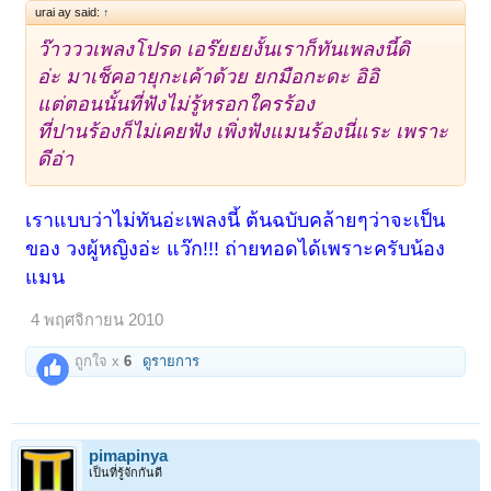
urai ay said:
↑
ว๊าวววเพลงโปรด เอร๊ยยยงั้นเราก็ทันเพลงนี้ดิ
อ่ะ มาเช็คอายุกะเค้าด้วย ยกมือกะดะ อิอิ
แต่ตอนนั้นที่ฟังไม่รู้หรอกใครร้อง
ที่ปานร้องก็ไม่เคยฟัง เพิ่งฟังแมนร้องนี่แระ เพราะ
ดีอ่า
เราแบบว่าไม่ทันอ่ะเพลงนี้ ต้นฉบับคล้ายๆว่าจะเป็น
ของ วงผู้หญิงอ่ะ แว๊ก!!! ถ่ายทอดได้เพราะครับน้อง
แมน
4 พฤศจิกายน 2010
ถูกใจ x
6
ดูรายการ
pimapinya
เป็นที่รู้จักกันดี