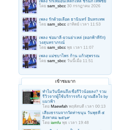
เพลง รักเหมือนเหล็กไหล ชรัมภ์ เทพชัย
โดย
sam_sbcc
30 กรกฎาคม 2026
เพลง รักด้วยเลือด ธานินทร์ อินทรเทพ
โดย
sam_sbcc
อาทิตย์ เวลา 11:53
เพลง ช่อมาลี-ยวนย่าเหล่ (ดอกฟ้าที่รัก)
วงสุนทราภรณ์
โดย
sam_sbcc
พุธ เวลา 11:07
เพลง แม่ชบาไพร ก้าน แก้วสุพรรณ
โดย
sam_sbcc
วันนี้เมื่อ 11:51
เข้าชมมาก
ทำไมวันนี้คนถึงเชื่อรีวิวน้อยลง? รวม
รีวิวจากผู้ใช้บริการจริง ญาณฮีลใจ by
แมวฟ้า
โดย
Maewfah
พฤหัสบดี เวลา 00:13
เสียงธรรมจากวัดท่าขนุน วันพุธที่ ๕
สิงหาคม ๒๕๖๙
โดย
iamfu
พุธ เวลา 19:48