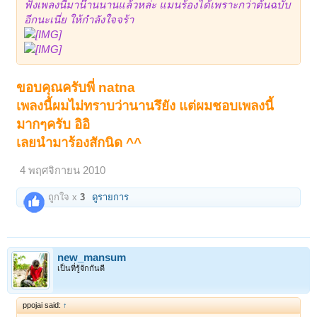
ฟังเพลงนี้มาน๊านนานแล้วหล่ะ แมนร้องได้เพราะกว่าต้นฉบับ
อีกนะเนี่ย ให้กำลังใจจร้า
ขอบคุณครับพี่ natna
เพลงนี้ผมไม่ทราบว่านานรึยัง แต่ผมชอบเพลงนี้
1
2
ถัดไป >
มากๆครับ อิอิ
เลยนำมาร้องสักนิด ^^
4 พฤศจิกายน 2010
ถูกใจ x
3
ดูรายการ
new_mansum
เป็นที่รู้จักกันดี
ppojai said:
↑