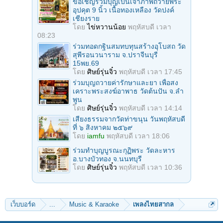
ขอเชิญร่วมบุญเป็นเจ้าภาพถวายพระ
อุปคุต 9 นิ้ว เนื้อทองเหลือง วัดปงค์
เชียงราย
โดย
ไข่หวานน้อย
พฤหัสบดี เวลา
08:23
ร่วมทอดกฐินสมทบทุนสร้างอุโบสถ วัด
สุพีรอนวนาราม จ.ปราจีนบุรี
15พย.69
โดย
ศิษย์รุ่นจิ๋ว
พฤหัสบดี เวลา 17:45
ร่วมบุญถวายค่ารักษาและยา เพื่อสง
เคราะพระสงฆ์อาพาธ วัดต้นปัน จ.ลํา
พูน
โดย
ศิษย์รุ่นจิ๋ว
พฤหัสบดี เวลา 14:14
เสียงธรรมจากวัดท่าขนุน วันพฤหัสบดี
ที่ ๖ สิงหาคม ๒๕๖๙
โดย
iamfu
พฤหัสบดี เวลา 18:06
ร่วมทําบุญบูรณะกุฏิพระ วัดละหาร
อ.บางบัวทอง จ.นนทบุรี
โดย
ศิษย์รุ่นจิ๋ว
พฤหัสบดี เวลา 10:36
เว็บบอร์ด
...
Music & Karaoke
เพลงไทยสากล