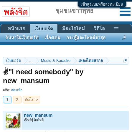
เข้าสู่ระบบหรือลงทะเบียน
ชุมชนชาวพุทธ
หน้าแรก
มีอะไรใหม่
วิดีโอ
เว็บบอร์ด
ค้นหาในเว็บบอร์ด
เรื่องเด่น
กระทู้และโพสต์ล่าสุด
เว็บบอร์ด
...
Music & Karaoke
เพลงไทยสากล
✌"I need somebody" by
1
2
ถัดไป >
new_mansum
แท็ก:
เพิ่มแท็ก
new_mansum
เป็นที่รู้จักกันดี