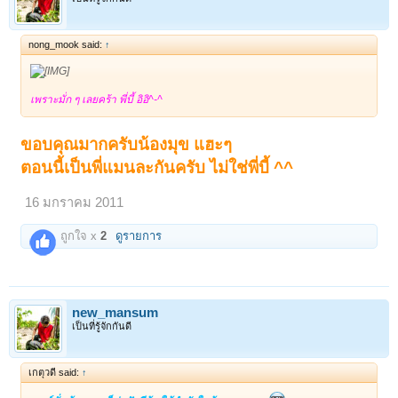
1
2
ถัดไป >
nong_mook said:
↑
เพราะมั่ก ๆ เลยคร้า พี่บี้ อิอิ^-^
ขอบคุณมากครับน้องมุข แฮะๆ
ตอนนี้เป็นพี่แมนละกันครับ ไม่ใช่พี่บี้ ^^
16 มกราคม 2011
ถูกใจ x
2
ดูรายการ
new_mansum
เป็นที่รู้จักกันดี
เกตุวดี said:
↑