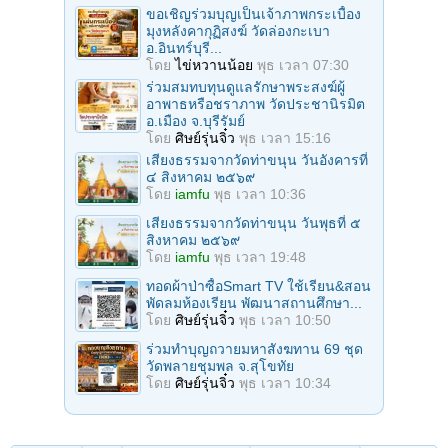
ขอเชิญร่วมบุญเป็นเจ้าภาพกระเบื้อง
มุงหลังคากุฏิสงฆ์ วัดล่องกะเบา
อ.อินทร์บุรี...
โดย
ไข่หวานน้อย
พุธ เวลา 07:30
ร่วมสมทบทุนดูแลรักษาพระสงฆ์ผู้
อาพาธหรือชราภาพ วัดประชานิรมิต
อ.เมือง จ.บุรีรัมย์
โดย
ศิษย์รุ่นจิ๋ว
พุธ เวลา 15:16
เสียงธรรมจากวัดท่าขนุน วันอังคารที่
๔ สิงหาคม ๒๕๖๙
โดย
iamfu
พุธ เวลา 10:36
เสียงธรรมจากวัดท่าขนุน วันพุธที่ ๕
สิงหาคม ๒๕๖๙
โดย
iamfu
พุธ เวลา 19:48
ทอดผ้าป่าซื้อSmart TV ใช้เรียน&สอน
พัดลมห้องเรียน พัฒนาสถานศึกษา...
โดย
ศิษย์รุ่นจิ๋ว
พุธ เวลา 10:50
ร่วมทําบุญถวายมหาสังฆทาน 69 ชุด
วัดพลายชุมพล จ.สุโขทัย
โดย
ศิษย์รุ่นจิ๋ว
พุธ เวลา 10:34