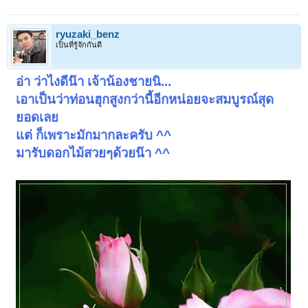
ryuzaki_benz
เป็นที่รู้จักกันดี
อ่า ว่าไงดีน๊า เจ้าน้องชายนิ...
เอาเป็นว่าท่อนฮุกสูงกว่านี้อีกหน่อยจะสมบูรณ์สุด
ยอดเลย
แต่ ก็เพราะมักมากละครับ ^^
มารับดอกไม้สวยๆด้วยน๊า ^^