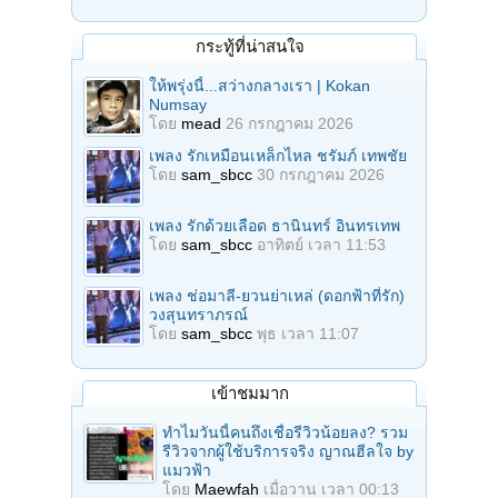
กระทู้ที่น่าสนใจ
ให้พรุ่งนี้...สว่างกลางเรา | Kokan
Numsay
โดย
mead
26 กรกฎาคม 2026
เพลง รักเหมือนเหล็กไหล ชรัมภ์ เทพชัย
โดย
sam_sbcc
30 กรกฎาคม 2026
เพลง รักด้วยเลือด ธานินทร์ อินทรเทพ
โดย
sam_sbcc
อาทิตย์ เวลา 11:53
เพลง ช่อมาลี-ยวนย่าเหล่ (ดอกฟ้าที่รัก)
วงสุนทราภรณ์
โดย
sam_sbcc
พุธ เวลา 11:07
เข้าชมมาก
ทำไมวันนี้คนถึงเชื่อรีวิวน้อยลง? รวม
รีวิวจากผู้ใช้บริการจริง ญาณฮีลใจ by
แมวฟ้า
โดย
Maewfah
เมื่อวาน เวลา 00:13