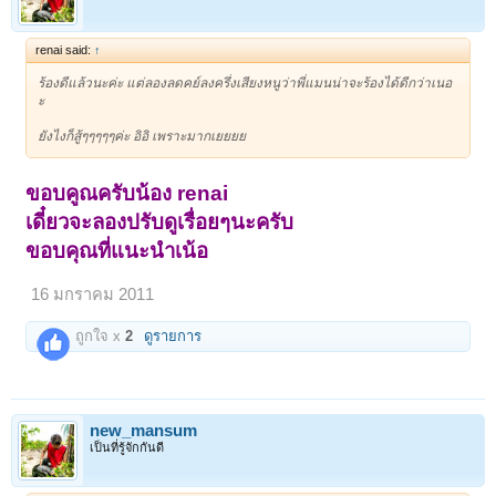
renai said:
↑
ร้องดีแล้วนะค่ะ แต่ลองลดคย์ลงครึ่งเสียงหนูว่าพี่แมนน่าจะร้องได้ดีกว่าเนอ
ะ
ยังไงก็สู้ๆๆๆๆๆค่ะ อิอิ เพราะมากเยยยย
ขอบคูณครับน้อง renai
เดี๋ยวจะลองปรับดูเรื่อยๆนะครับ
ขอบคุณที่แนะนำเน้อ
16 มกราคม 2011
ถูกใจ x
2
ดูรายการ
new_mansum
เป็นที่รู้จักกันดี