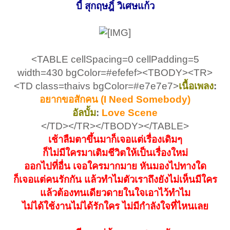
บี้ สุกฤษฎิ์ วิเศษแก้ว
<TABLE cellSpacing=0 cellPadding=5
width=430 bgColor=#efefef><TBODY><TR>
<TD class=thaivs bgColor=#e7e7e7>
เนื้อเพลง
:
อยากขอสักคน (I Need Somebody)
อัลบั้ม
:
Love Scene
</TD></TR></TBODY></TABLE>
เช้าลืมตาขึ้นมาก็เจอแต่เรื่องเดิมๆ
ก็ไม่มีใครมาเติมชีวิตให้เป็นเรื่องใหม่
ออกไปที่อื่น เจอใครมากมาย หันมองไปทางใด
ก็เจอแต่คนรักกัน แล้วทำไมตัวเราถึงยังไม่เห็นมีใคร
แล้วต้องทนเดียวดายในใจเอาไว้ทำไม
ไม่ได้ใช้งานไม่ได้รักใคร ไม่มีกำลังใจที่ไหนเลย